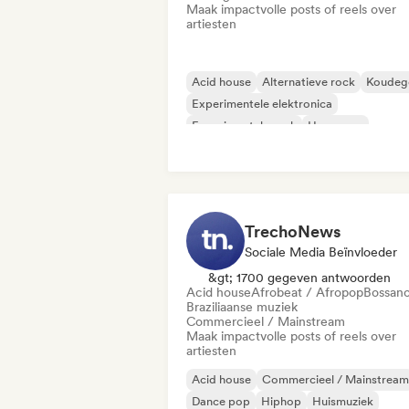
Maak impactvolle posts of reels over
artiesten
Acid house
Alternatieve rock
Koudeg
Experimentele elektronica
Experimentele rock
Hyperpop
Indie rock
Industriële muziek
TrechoNews
Sociale Media Beïnvloeder
&gt; 1700 gegeven antwoorden
Acid house
Afrobeat / Afropop
Bossan
Braziliaanse muziek
Commercieel / Mainstream
Maak impactvolle posts of reels over
artiesten
Acid house
Commercieel / Mainstream
Dance pop
Hiphop
Huismuziek