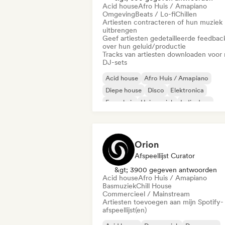
Acid house
Afro Huis / Amapiano
Omgeving
Beats / Lo-fi
Chillen
Artiesten contracteren of hun muziek
uitbrengen
Geef artiesten gedetailleerde feedbac
over hun geluid/productie
Tracks van artiesten downloaden voor 
DJ-sets
Acid house
Afro Huis / Amapiano
Diepe house
Disco
Elektronica
Frans huis
Huismuziek
Indie dans
Orion
Afspeellijst Curator
&gt; 3900 gegeven antwoorden
Acid house
Afro Huis / Amapiano
Basmuziek
Chill House
Commercieel / Mainstream
Artiesten toevoegen aan mijn Spotify-
afspeellijst(en)