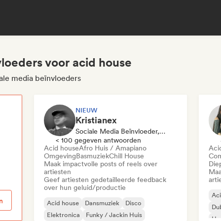
vloeders voor acid house
iale media beïnvloeders
NIEUW
Kristianex
Sociale Media Beïnvloeder, Geluidsexpert
p
< 100 gegeven antwoorden
Acid house
Afro Huis / Amapiano
Aci
Omgeving
Basmuziek
Chill House
Com
Maak impactvolle posts of reels over
Die
artiesten
Maa
Geef artiesten gedetailleerde feedback
arti
over hun geluid/productie
Ac
n
Acid house
Dansmuziek
Disco
Du
Elektronica
Funky / Jackin Huis
Har