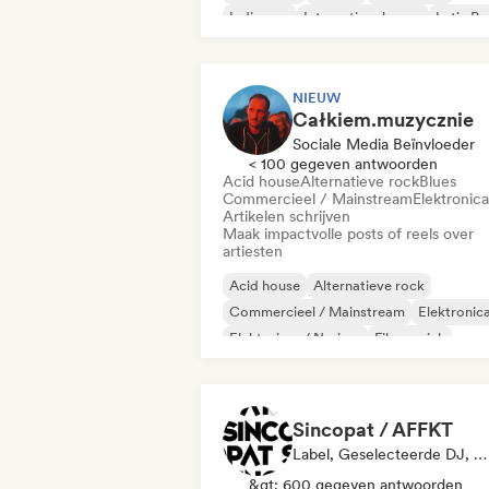
Indie pop
Internationale pop
Latin P
NIEUW
Całkiem.muzycznie
Sociale Media Beïnvloeder
< 100 gegeven antwoorden
Acid house
Alternatieve rock
Blues
Commercieel / Mainstream
Elektronica
Artikelen schrijven
Maak impactvolle posts of reels over
artiesten
Acid house
Alternatieve rock
Commercieel / Mainstream
Elektronic
Elektrojazz / Nu-jazz
Filmmuziek
Jazzfusie
Indie folk
Sincopat / AFFKT
Label, Geselecteerde DJ, Geluidsexpert
&gt; 600 gegeven antwoorden