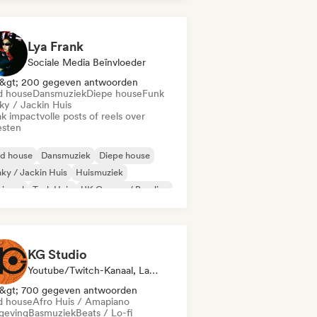
rde Techno
Huismuziek
Lya Frank
Sociale Media Beïnvloeder
&gt; 200 gegeven antwoorden
d house
Dansmuziek
Diepe house
Funk
ky / Jackin Huis
k impactvolle posts of reels over
esten
id house
Dansmuziek
Diepe house
ky / Jackin Huis
Huismuziek
nimaal
Tech Huis
UK Garage / Bassline
KG Studio
Youtube/Twitch-Kanaal, Label, Sociale Media Beïnvloeder
&gt; 700 gegeven antwoorden
d house
Afro Huis / Amapiano
eving
Basmuziek
Beats / Lo-fi