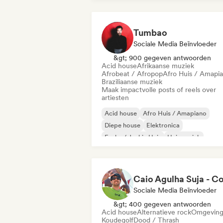
Tumbao
Sociale Media Beïnvloeder
&gt; 900 gegeven antwoorden
Acid house
Afrikaanse muziek
Afrobeat / Afropop
Afro Huis / Amapi
Braziliaanse muziek
Maak impactvolle posts of reels over
artiesten
Acid house
Afro Huis / Amapiano
Diepe house
Elektronica
Funky / Jackin Huis
Huismuziek
Melodische & progressieve house
Nu-disco/Italo
Sociale Media Beïnvloeder
&gt; 400 gegeven antwoorden
Acid house
Alternatieve rock
Omgevin
Koudegolf
Dood / Thrash