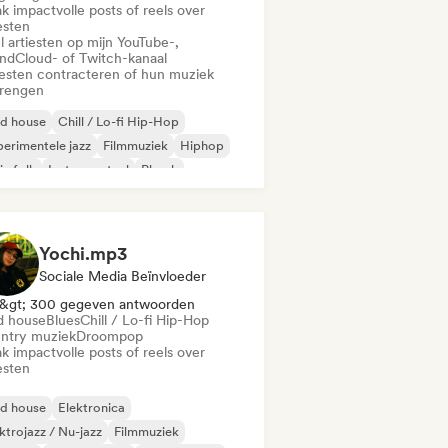
k impactvolle posts of reels over
esten
l artiesten op mijn YouTube-,
ndCloud- of Twitch-kanaal
iesten contracteren of hun muziek
brengen
id house
Chill / Lo-fi Hip-Hop
erimentele jazz
Filmmuziek
Hiphop
ie folk
Instrumentaal
Phonk
Yochi.mp3
Sociale Media Beïnvloeder
&gt; 300 gegeven antwoorden
d house
Blues
Chill / Lo-fi Hip-Hop
ntry muziek
Droompop
k impactvolle posts of reels over
esten
id house
Elektronica
ktrojazz / Nu-jazz
Filmmuziek