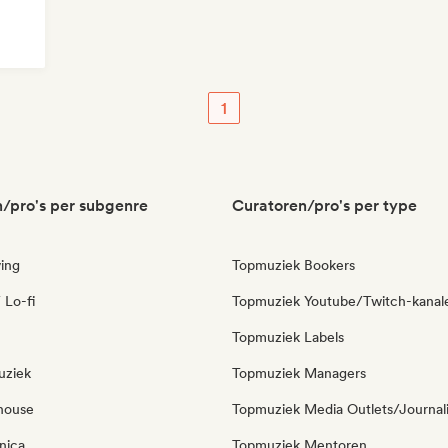
1
/pro's per subgenre
Curatoren/pro's per type
ing
Topmuziek Bookers
 Lo-fi
Topmuziek Youtube/Twitch-kanal
Topmuziek Labels
uziek
Topmuziek Managers
house
Topmuziek Media Outlets/Journal
nica
Topmuziek Mentoren