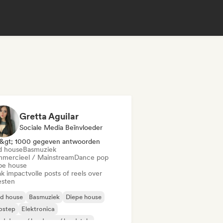
Gretta Aguilar
Sociale Media Beïnvloeder
&gt; 1000 gegeven antwoorden
d house
Basmuziek
mercieel / Mainstream
Dance pop
pe house
k impactvolle posts of reels over
esten
id house
Basmuziek
Diepe house
bstep
Elektronica
d dance / hardcore / hardstyle