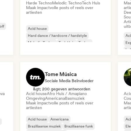
Harde Techno
Melodic Techno
Tech Huis
Maa
Maak impactvolle posts of reels over
arti
artiesten
Dee
Sou
Art
olf
uit
Acid house
Hard dance / hardcore / hardstyle
Ac
Melodic Techno
Tech Huis
Techno
Exp
Harde Techno
Ind
Tome Música
Sociale Media Beïnvloeder
&gt; 200 gegeven antwoorden
ova
Acid house
Afro Huis / Amapiano
Aci
Omgeving
Americana
Basmuziek
Cou
Maak impactvolle posts of reels over
Maa
artiesten
arti
Acid house
Americana
Ac
Braziliaanse muziek
Braziliaanse funk
Ele