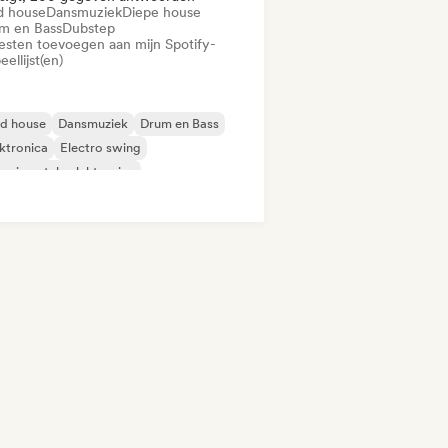
d house
Dansmuziek
Diepe house
m en Bass
Dubstep
iesten toevoegen aan mijn Spotify-
eellijst(en)
id house
Dansmuziek
Drum en Bass
ktronica
Electro swing
erimentele elektronica
ky / Jackin Huis
Toekomstig huis