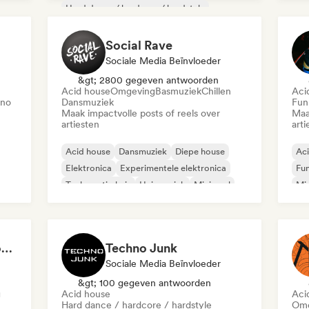
Hard dance / hardcore / hardstyle
Ha
Harde Techno
Huismuziek
Social Rave
Sociale Media Beïnvloeder
&gt; 2800 gegeven antwoorden
Acid house
Omgeving
Basmuziek
Chillen
Aci
ano
Dansmuziek
Fun
Maak impactvolle posts of reels over
Maa
artiesten
arti
Acid house
Dansmuziek
Diepe house
Ac
Elektronica
Experimentele elektronica
Fun
Toekomstig huis
Huismuziek
Minimaal
Mi
Caio Agulha Suja - Content Creator
Techno Junk
Sociale Media Beïnvloeder
&gt; 100 gegeven antwoorden
g
Acid house
Aci
Hard dance / hardcore / hardstyle
Omg