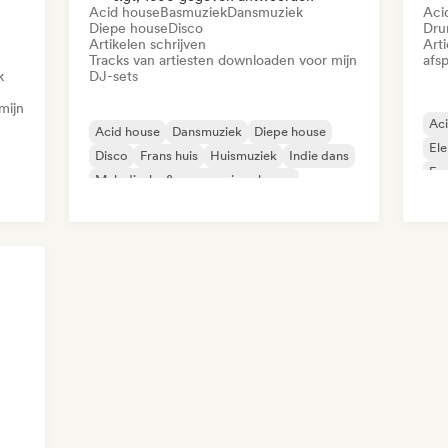
Acid house
Basmuziek
Dansmuziek
Aci
Diepe house
Disco
Dru
Artikelen schrijven
Art
Tracks van artiesten downloaden voor mijn
afsp
k
DJ-sets
mijn
Ac
Acid house
Dansmuziek
Diepe house
Ele
Disco
Frans huis
Huismuziek
Indie dans
Exp
Melodische & progressieve house
Fun