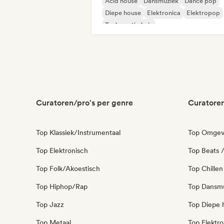
Acid house
Dansmuziek
Dance pop
Diepe house
Elektronica
Elektropop
Toekomstig huis
Hard dance / hardcore / hardstyle
Curatoren/pro's per genre
Curatoren
Top Klassiek/Instrumentaal
Top Omgev
Top Elektronisch
Top Beats /
Top Folk/Akoestisch
Top Chillen
Top Hiphop/Rap
Top Dansm
Top Jazz
Top Diepe 
Top Metaal
Top Elektro