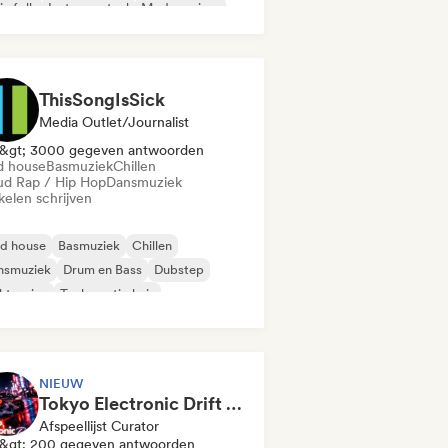
ie folk
Instrumentaal
Moderne jazz
B
ThisSongIsSick
Media Outlet/Journalist
&gt; 3000 gegeven antwoorden
d house
Basmuziek
Chillen
ud Rap / Hip Hop
Dansmuziek
kelen schrijven
id house
Basmuziek
Chillen
nsmuziek
Drum en Bass
Dubstep
ktronica
Toekomstig huis
NIEUW
Tokyo Electronic Drift 🏎️ Schranz, Hard Techno & Anime EDM
Afspeellijst Curator
&gt; 200 gegeven antwoorden