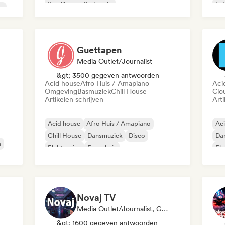
Braziliaanse Sertanejo
Ind
op
Chill / Lo-fi Hip-Hop
Klassieke muziek
R&
Cloud Rap / Hip Hop
Guettapen
Media Outlet/Journalist
&gt; 3500 gegeven antwoorden
Acid house
Afro Huis / Amapiano
Aci
Omgeving
Basmuziek
Chill House
Clo
Artikelen schrijven
Arti
Acid house
Afro Huis / Amapiano
Ac
Chill House
Dansmuziek
Disco
Da
a
Elektronica
Frans huis
Ele
Funky / Jackin Huis
Novaj TV
Media Outlet/Journalist, Geselecteerde DJ
&gt; 1600 gegeven antwoorden