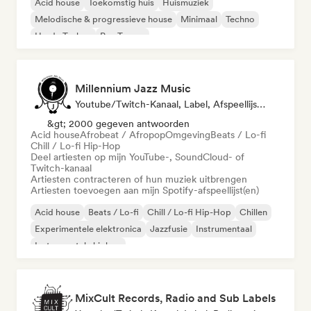
Acid house
Toekomstig huis
Huismuziek
Melodische & progressieve house
Minimaal
Techno
Harde Techno
Psy-Trance
Millennium Jazz Music
Youtube/Twitch-Kanaal, Label, Afspeellijst Curator
&gt; 2000 gegeven antwoorden
Acid house
Afrobeat / Afropop
Omgeving
Beats / Lo-fi
Chill / Lo-fi Hip-Hop
Deel artiesten op mijn YouTube-, SoundCloud- of
Twitch-kanaal
Artiesten contracteren of hun muziek uitbrengen
Artiesten toevoegen aan mijn Spotify-afspeellijst(en)
Acid house
Beats / Lo-fi
Chill / Lo-fi Hip-Hop
Chillen
Experimentele elektronica
Jazzfusie
Instrumentaal
Instrumentale hiphop
MixCult Records, Radio and Sub Labels