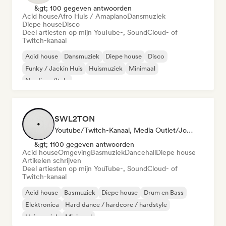
&gt; 100 gegeven antwoorden
Acid house
Afro Huis / Amapiano
Dansmuziek
Diepe house
Disco
Deel artiesten op mijn YouTube-, SoundCloud- of
Twitch-kanaal
Acid house
Dansmuziek
Diepe house
Disco
Funky / Jackin Huis
Huismuziek
Minimaal
Nu-disco/Italo
SWL2TON
Youtube/Twitch-Kanaal, Media Outlet/Journalist
&gt; 1100 gegeven antwoorden
Acid house
Omgeving
Basmuziek
Dancehall
Diepe house
Artikelen schrijven
Deel artiesten op mijn YouTube-, SoundCloud- of
Twitch-kanaal
Acid house
Basmuziek
Diepe house
Drum en Bass
Elektronica
Hard dance / hardcore / hardstyle
Huismuziek
Minimaal