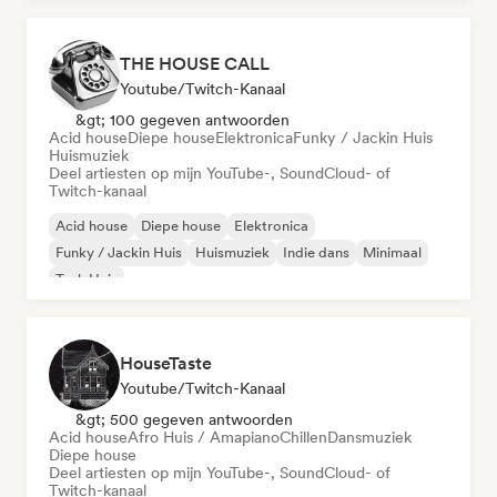
THE HOUSE CALL
Youtube/Twitch-Kanaal
&gt; 100 gegeven antwoorden
Acid house
Diepe house
Elektronica
Funky / Jackin Huis
Huismuziek
Deel artiesten op mijn YouTube-, SoundCloud- of
Twitch-kanaal
Acid house
Diepe house
Elektronica
Funky / Jackin Huis
Huismuziek
Indie dans
Minimaal
Tech Huis
HouseTaste
Youtube/Twitch-Kanaal
&gt; 500 gegeven antwoorden
Acid house
Afro Huis / Amapiano
Chillen
Dansmuziek
Diepe house
Deel artiesten op mijn YouTube-, SoundCloud- of
Twitch-kanaal