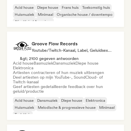
Acid house
Diepe house
Frans huis
Toekomstig huis
Huismuziek
Minimaal
Organische house / downtempo
Afro Huis / Amapiano
Groove Flow Records
Youtube/Twitch-Kanaal, Label, Geluidsexpert
&gt; 2100 gegeven antwoorden
Acid house
Basmuziek
Dansmuziek
Diepe house
Elektronica
Artiesten contracteren of hun muziek uitbrengen
Deel artiesten op mijn YouTube-, SoundCloud- of
Twitch-kanaal
Geef artiesten gedetailleerde feedback over hun
geluid/productie
Acid house
Dansmuziek
Diepe house
Elektronica
Huismuziek
Melodische & progressieve house
Minimaal
Tech Huis