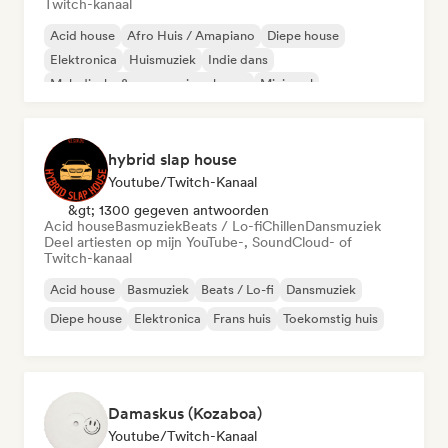
Twitch-kanaal
Acid house
Afro Huis / Amapiano
Diepe house
Elektronica
Huismuziek
Indie dans
Melodische & progressieve house
Minimaal
hybrid slap house
Youtube/Twitch-Kanaal
&gt; 1300 gegeven antwoorden
Acid house
Basmuziek
Beats / Lo-fi
Chillen
Dansmuziek
Deel artiesten op mijn YouTube-, SoundCloud- of
Twitch-kanaal
Acid house
Basmuziek
Beats / Lo-fi
Dansmuziek
Diepe house
Elektronica
Frans huis
Toekomstig huis
Damaskus (Kozaboa)
Youtube/Twitch-Kanaal