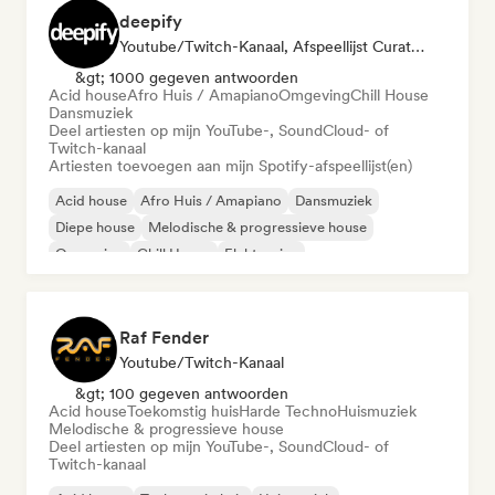
deepify
Youtube/Twitch-Kanaal, Afspeellijst Curator
&gt; 1000 gegeven antwoorden
Acid house
Afro Huis / Amapiano
Omgeving
Chill House
Dansmuziek
Deel artiesten op mijn YouTube-, SoundCloud- of
Twitch-kanaal
Artiesten toevoegen aan mijn Spotify-afspeellijst(en)
Acid house
Afro Huis / Amapiano
Dansmuziek
Diepe house
Melodische & progressieve house
Omgeving
Chill House
Elektronica
Raf Fender
Youtube/Twitch-Kanaal
&gt; 100 gegeven antwoorden
Acid house
Toekomstig huis
Harde Techno
Huismuziek
Melodische & progressieve house
Deel artiesten op mijn YouTube-, SoundCloud- of
Twitch-kanaal