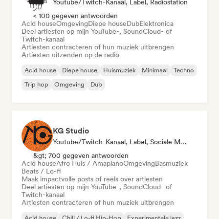
Youtube/Twitch-Kanaal, Label, Radiostation
< 100 gegeven antwoorden
Acid house
Omgeving
Diepe house
Dub
Elektronica
Deel artiesten op mijn YouTube-, SoundCloud- of
Twitch-kanaal
Artiesten contracteren of hun muziek uitbrengen
Artiesten uitzenden op de radio
Acid house
Diepe house
Huismuziek
Minimaal
Techno
Trip hop
Omgeving
Dub
KG Studio
Youtube/Twitch-Kanaal, Label, Sociale Media Beïnvloeder
&gt; 700 gegeven antwoorden
Acid house
Afro Huis / Amapiano
Omgeving
Basmuziek
Beats / Lo-fi
Maak impactvolle posts of reels over artiesten
Deel artiesten op mijn YouTube-, SoundCloud- of
Twitch-kanaal
Artiesten contracteren of hun muziek uitbrengen
Acid house
Chill / Lo-fi Hip-Hop
Experimentele jazz