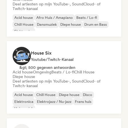
Deel artiesten op mijn YouTube-, SoundCloud- of
Twitch-kanaal
Acid house
Afro Huis / Amapiano
Beats / Lo-fi
Chill House
Dansmuziek
Diepe house
Drum en Bass
Elektronica
House Six
Youtube/Twitch-Kanaal
&gt; 500 gegeven antwoorden
Acid house
Omgeving
Beats / Lo-fi
Chill House
Diepe house
Deel artiesten op mijn YouTube-, SoundCloud- of
Twitch-kanaal
Acid house
Chill House
Diepe house
Disco
Elektronica
Elektrojazz / Nu-jazz
Frans huis
Huismuziek