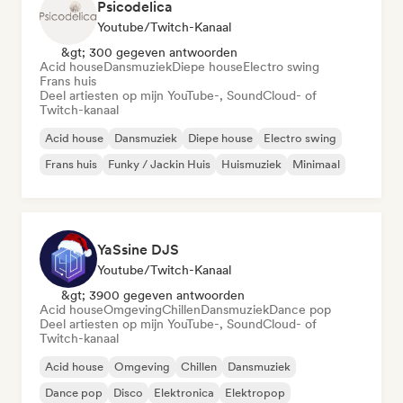
Psicodelica
Youtube/Twitch-Kanaal
&gt; 300 gegeven antwoorden
Acid house
Dansmuziek
Diepe house
Electro swing
Frans huis
Deel artiesten op mijn YouTube-, SoundCloud- of
Twitch-kanaal
Acid house
Dansmuziek
Diepe house
Electro swing
Frans huis
Funky / Jackin Huis
Huismuziek
Minimaal
YaSsine DJS
Youtube/Twitch-Kanaal
&gt; 3900 gegeven antwoorden
Acid house
Omgeving
Chillen
Dansmuziek
Dance pop
Deel artiesten op mijn YouTube-, SoundCloud- of
Twitch-kanaal
Acid house
Omgeving
Chillen
Dansmuziek
Dance pop
Disco
Elektronica
Elektropop