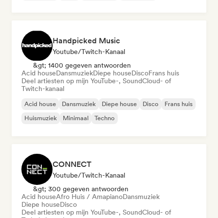
Handpicked Music
Youtube/Twitch-Kanaal
&gt; 1400 gegeven antwoorden
Acid house
Dansmuziek
Diepe house
Disco
Frans huis
Deel artiesten op mijn YouTube-, SoundCloud- of
Twitch-kanaal
Acid house
Dansmuziek
Diepe house
Disco
Frans huis
Huismuziek
Minimaal
Techno
CONNECT
Youtube/Twitch-Kanaal
&gt; 300 gegeven antwoorden
Acid house
Afro Huis / Amapiano
Dansmuziek
Diepe house
Disco
Deel artiesten op mijn YouTube-, SoundCloud- of