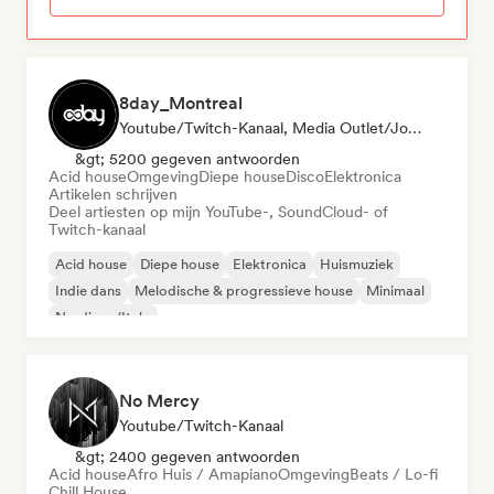
8day_Montreal
Youtube/Twitch-Kanaal, Media Outlet/Journalist
&gt; 5200 gegeven antwoorden
Acid house
Omgeving
Diepe house
Disco
Elektronica
Artikelen schrijven
Deel artiesten op mijn YouTube-, SoundCloud- of
Twitch-kanaal
Acid house
Diepe house
Elektronica
Huismuziek
Indie dans
Melodische & progressieve house
Minimaal
Nu-disco/Italo
No Mercy
Youtube/Twitch-Kanaal
&gt; 2400 gegeven antwoorden
Acid house
Afro Huis / Amapiano
Omgeving
Beats / Lo-fi
Chill House