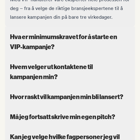
deg – fra å velge de riktige bransjeekspertene til å
lansere kampanjen din på bare tre virkedager.
Hva er minimumskravet for å starte en
VIP-kampanje?
Hvem velger ut kontaktene til
kampanjen min?
Hvor raskt vil kampanjen min bli lansert?
Må jeg fortsatt skrive min egen pitch?
Kan jeg velge hvilke fagpersoner jeg vil