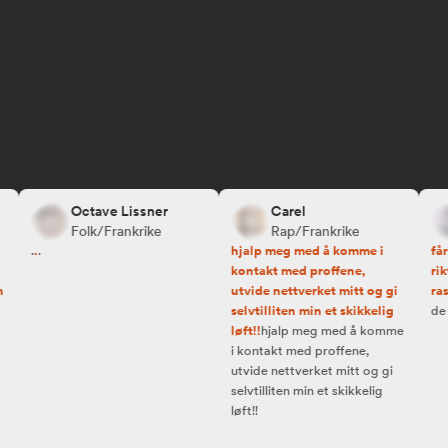
Octave Lissner
Carel
Folk/Frankrike
Rap/Frankrike
.
.
.
hjalp meg med å komme i
får m
kontakt med proffene,
rikt
utvide nettverket mitt og gi
raskt
selvtilliten min et skikkelig
de ri
løft!!
hjalp meg med å komme
i kontakt med proffene,
utvide nettverket mitt og gi
selvtilliten min et skikkelig
løft!!