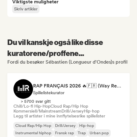
Viktigste muligheter
Skriv artikler
Du vil kanskje også like disse
kuratorene/proffene...
Fordi du besøker Sébastien (Longueur d'Ondes)s profil
RAP FRANÇAIS 2026 🔥🇫🇷 (Way Records)
Spillelistekurator
> 5700 svar gitt
Chill/Lo-fi Hip-Hop
Cloud Rap/Hip Hop
Kommersiell/Mainstream
Drill/Jersey
Hip-hop
Legg til artister i mine innflytelsesrike spillelister
Cloud Rap/Hip Hop
Drill/Jersey
Hip-hop
Instrumental hiphop
Fransk rap
Trap
Urban pop