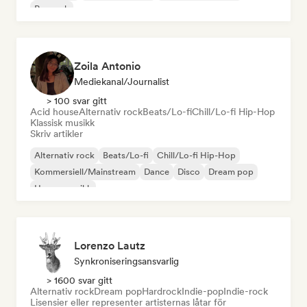
Poprock
Zoila Antonio
Mediekanal/journalist
> 100 svar gitt
Acid house
Alternativ rock
Beats/Lo-fi
Chill/Lo-fi Hip-Hop
Klassisk musikk
Skriv artikler
Alternativ rock
Beats/Lo-fi
Chill/Lo-fi Hip-Hop
Kommersiell/Mainstream
Dance
Disco
Dream pop
House-musikk
Lorenzo Lautz
Synkroniseringsansvarlig
> 1600 svar gitt
Alternativ rock
Dream pop
Hardrock
Indie-pop
Indie-rock
Lisensier eller representer artisternas låtar för