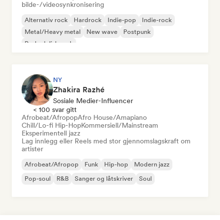
bilde-/videosynkronisering
Alternativ rock
Hardrock
Indie-pop
Indie-rock
Metal/Heavy metal
New wave
Postpunk
Psykedelisk rock
NY
Zhakira Razhé
Sosiale Medier-Influencer
< 100 svar gitt
Afrobeat/Afropop
Afro House/Amapiano
Chill/Lo-fi Hip-Hop
Kommersiell/Mainstream
Eksperimentell jazz
Lag innlegg eller Reels med stor gjennomslagskraft om
artister
Afrobeat/Afropop
Funk
Hip-hop
Modern jazz
Pop-soul
R&B
Sanger og låtskriver
Soul