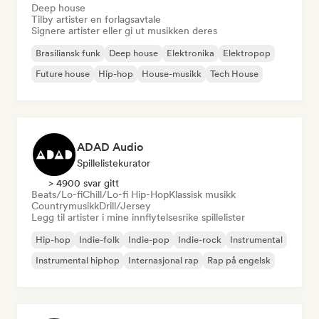
Deep house
Tilby artister en forlagsavtale
Signere artister eller gi ut musikken deres
Brasiliansk funk
Deep house
Elektronika
Elektropop
Future house
Hip-hop
House-musikk
Tech House
ADAD Audio
Spillelistekurator
> 4900 svar gitt
Beats/Lo-fi
Chill/Lo-fi Hip-Hop
Klassisk musikk
Countrymusikk
Drill/Jersey
Legg til artister i mine innflytelsesrike spillelister
Hip-hop
Indie-folk
Indie-pop
Indie-rock
Instrumental
Instrumental hiphop
Internasjonal rap
Rap på engelsk