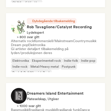
Chill/Lo-fi Hip-Hop
Dybdegående tilbakemelding
Rob Tavaglione/Catalyst Recording
Lydekspert
> 800 svar gitt
Alternativ rock
Kommersiell/Mainstream
Countrymusikk
Dream pop
Elektronika
Gi artister detaljert tilbakemelding på
lyden/produksjonen deres
Elektronika
Eksperimentell rock
Indie-folk
Indie-pop
Indie-rock
Metal/Heavy metal
Postpunk
Rock & Roll/Klassisk Rock
Dreamers Island Entertainment
Plateselskap, Utgiver
> 1000 svar gitt
Bassmusikk
Brasiliansk musikk
Brasiliansk funk
Dance