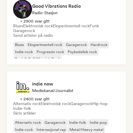
Good Vibrations Radio
Radio-Stasjon
> 2900 svar gitt
Blues
Elektronisk rock
Eksperimentell rock
Funk
Garagerock
Send artister på radio
Blues
Eksperimentell rock
Garagerock
Hardrock
Indie-rock
Progressiv rock
Psykedelisk rock
Rock & Roll/Klassisk Rock
indie now
Mediekanal/journalist
> 2400 svar gitt
Alternativ rock
Elektronisk rock
Garagerock
Hip-hop
Indie-folk
Skriv artikler
Alternativ rock
Garagerock
Indie-folk
Indie-pop
Indie-rock
Internasjonal rap
Metal/Heavy metal