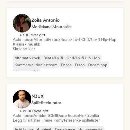
Zoila Antonio
Mediekanal/journalist
> 100 svar gitt
Acid house
Alternativ rock
Beats/Lo-fi
Chill/Lo-fi Hip-Hop
Klassisk musikk
Skriv artikler
Alternativ rock
Beats/Lo-fi
Chill/Lo-fi Hip-Hop
Kommersiell/Mainstream
Dance
Disco
Dream pop
House-musikk
N3UX
Spillelistekurator
> 2800 svar gitt
Acid house
Ambient
Chill
Deep house
Elektronika
Legg til artister i mine innflytelsesrike spillelister
Acid house
Ambient
Deep house
House-musikk