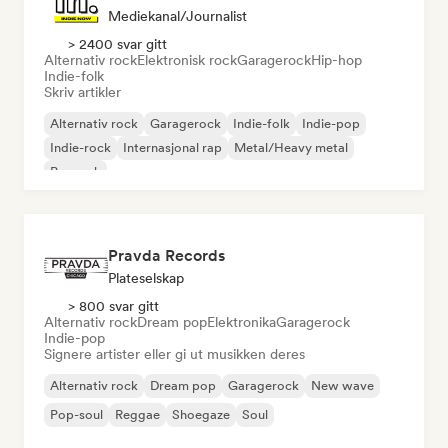
Mediekanal/journalist
> 2400 svar gitt
Alternativ rock
Elektronisk rock
Garagerock
Hip-hop
Indie-folk
Skriv artikler
Alternativ rock
Garagerock
Indie-folk
Indie-pop
Indie-rock
Internasjonal rap
Metal/Heavy metal
Poprock
Pravda Records
Plateselskap
> 800 svar gitt
Alternativ rock
Dream pop
Elektronika
Garagerock
Indie-pop
Signere artister eller gi ut musikken deres
Alternativ rock
Dream pop
Garagerock
New wave
Pop-soul
Reggae
Shoegaze
Soul