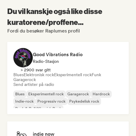
Du vil kanskje også like disse
kuratorene/proffene...
Fordi du besøker Raplumes profil
Good Vibrations Radio
Radio-Stasjon
> 2900 svar gitt
Blues
Elektronisk rock
Eksperimentell rock
Funk
Garagerock
Send artister på radio
Blues
Eksperimentell rock
Garagerock
Hardrock
Indie-rock
Progressiv rock
Psykedelisk rock
Rock & Roll/Klassisk Rock
indie now