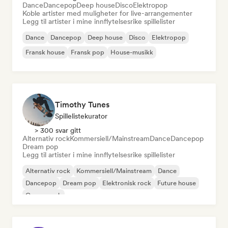
Dance
Dancepop
Deep house
Disco
Elektropop
Koble artister med muligheter for live-arrangementer
Legg til artister i mine innflytelsesrike spillelister
Dance
Dancepop
Deep house
Disco
Elektropop
Fransk house
Fransk pop
House-musikk
Timothy Tunes
Spillelistekurator
> 300 svar gitt
Alternativ rock
Kommersiell/Mainstream
Dance
Dancepop
Dream pop
Legg til artister i mine innflytelsesrike spillelister
Alternativ rock
Kommersiell/Mainstream
Dance
Dancepop
Dream pop
Elektronisk rock
Future house
Garagerock