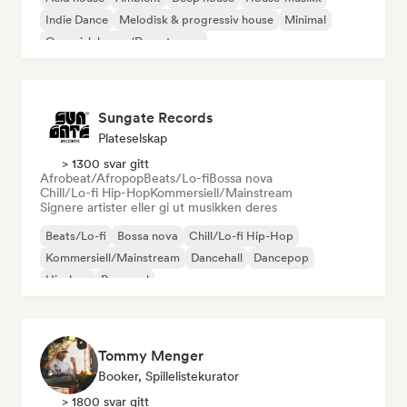
Indie Dance
Melodisk & progressiv house
Minimal
Organisk house/Downtempo
Sungate Records
Plateselskap
> 1300 svar gitt
Afrobeat/Afropop
Beats/Lo-fi
Bossa nova
Chill/Lo-fi Hip-Hop
Kommersiell/Mainstream
Signere artister eller gi ut musikken deres
Beats/Lo-fi
Bossa nova
Chill/Lo-fi Hip-Hop
Kommersiell/Mainstream
Dancehall
Dancepop
Hip-hop
Pop-soul
Tommy Menger
Booker, Spillelistekurator
> 1800 svar gitt