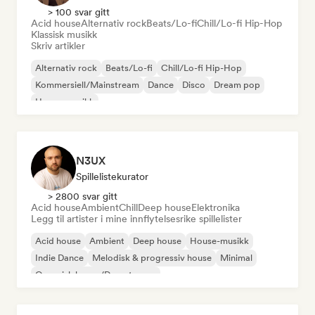
> 100 svar gitt
Acid house
Alternativ rock
Beats/Lo-fi
Chill/Lo-fi Hip-Hop
Klassisk musikk
Skriv artikler
Alternativ rock
Beats/Lo-fi
Chill/Lo-fi Hip-Hop
Kommersiell/Mainstream
Dance
Disco
Dream pop
House-musikk
N3UX
Spillelistekurator
> 2800 svar gitt
Acid house
Ambient
Chill
Deep house
Elektronika
Legg til artister i mine innflytelsesrike spillelister
Acid house
Ambient
Deep house
House-musikk
Indie Dance
Melodisk & progressiv house
Minimal
Organisk house/Downtempo