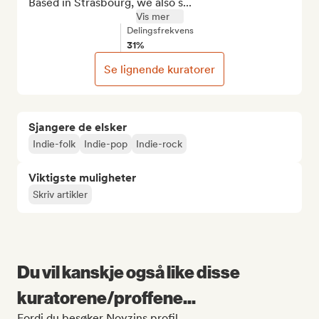
Based in Strasbourg, we also s...
Vis mer
Delingsfrekvens
31%
Se lignende kuratorer
Sjangere de elsker
Indie-folk
Indie-pop
Indie-rock
Viktigste muligheter
Skriv artikler
Du vil kanskje også like disse
kuratorene/proffene...
Fordi du besøker Noyzins profil