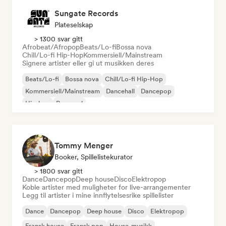
Sungate Records
Plateselskap
> 1300 svar gitt
Afrobeat/Afropop
Beats/Lo-fi
Bossa nova
Chill/Lo-fi Hip-Hop
Kommersiell/Mainstream
Signere artister eller gi ut musikken deres
Beats/Lo-fi
Bossa nova
Chill/Lo-fi Hip-Hop
Kommersiell/Mainstream
Dancehall
Dancepop
Hip-hop
Pop-soul
Tommy Menger
Booker, Spillelistekurator
> 1800 svar gitt
Dance
Dancepop
Deep house
Disco
Elektropop
Koble artister med muligheter for live-arrangementer
Legg til artister i mine innflytelsesrike spillelister
Dance
Dancepop
Deep house
Disco
Elektropop
Fransk house
Fransk pop
House-musikk