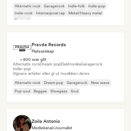
Alternativ rock
Garagerock
Indie-folk
Indie-pop
Indie-rock
Internasjonal rap
Metal/Heavy metal
Poprock
Pravda Records
Plateselskap
> 800 svar gitt
Alternativ rock
Dream pop
Elektronika
Garagerock
Indie-pop
Signere artister eller gi ut musikken deres
Alternativ rock
Dream pop
Garagerock
New wave
Pop-soul
Reggae
Shoegaze
Soul
Zoila Antonio
Mediekanal/journalist