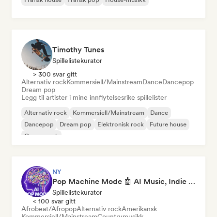
Timothy Tunes
Spillelistekurator
> 300 svar gitt
Alternativ rock
Kommersiell/Mainstream
Dance
Dancepop
Dream pop
Legg til artister i mine innflytelsesrike spillelister
Alternativ rock
Kommersiell/Mainstream
Dance
Dancepop
Dream pop
Elektronisk rock
Future house
Garagerock
NY
Pop Machine Mode 🤖 AI Music, Indie Pop & Dream Pop
Spillelistekurator
< 100 svar gitt
Afrobeat/Afropop
Alternativ rock
Amerikansk
Kommersiell/Mainstream
Countrymusikk