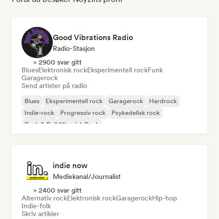
Good Vibrations Radio
Radio-Stasjon
> 2900 svar gitt
Blues
Elektronisk rock
Eksperimentell rock
Funk
Garagerock
Send artister på radio
Blues
Eksperimentell rock
Garagerock
Hardrock
Indie-rock
Progressiv rock
Psykedelisk rock
Rock & Roll/Klassisk Rock
indie now
Mediekanal/journalist
> 2400 svar gitt
Alternativ rock
Elektronisk rock
Garagerock
Hip-hop
Indie-folk
Skriv artikler