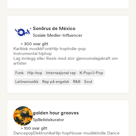
Sonōrus de México
Sosiale Medier-Influencer
> 300 svar gitt
Karibisk musikk
Funk
Hip-hop
Indie-pop
Instrumental hiphop
Lag innlegg eller Reels med stor gjennomslagskraft om
artister
Funk
Hip-hop
Internasjonal rap
K-Pop/J-Pop
Latinamusikk
Rap på engelsk
R&B
Soul
golden hour grooves
Spillelistekurator
> 100 svar gitt
Dancepop
Elektronika
Hip-hop
House-musikk
Indie Dance