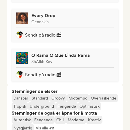
Every Drop
Gennakin
Sendt på radio
Ó Rama Ó Que Linda Rama
ShAIkh Kev
Sendt på radio
Stemninger de elsker
Dansbar
Standard
Groovy
Midtempo
Overraskende
Tropisk
Underground
Fengende
Optimistisk
Stemninger de også er åpne for å motta
Autentisk
Fengende
Chill
Moderne
Kreativ
Nysgjerrig
Vis alle +11