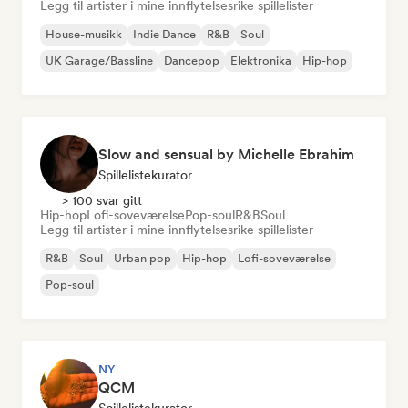
Legg til artister i mine innflytelsesrike spillelister
House-musikk
Indie Dance
R&B
Soul
UK Garage/Bassline
Dancepop
Elektronika
Hip-hop
Slow and sensual by Michelle Ebrahim
Spillelistekurator
> 100 svar gitt
Hip-hop
Lofi-soveværelse
Pop-soul
R&B
Soul
Legg til artister i mine innflytelsesrike spillelister
R&B
Soul
Urban pop
Hip-hop
Lofi-soveværelse
Pop-soul
NY
QCM
Spillelistekurator