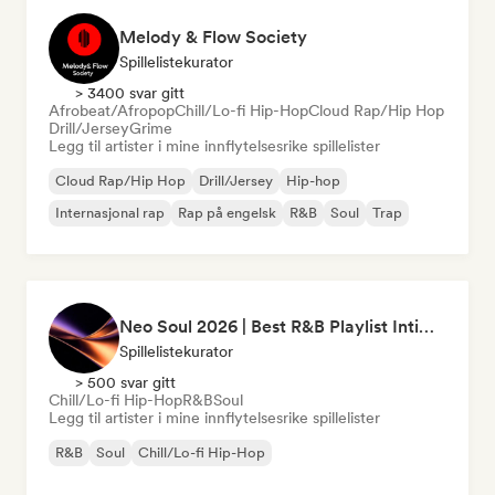
Melody & Flow Society
Spillelistekurator
> 3400 svar gitt
Afrobeat/Afropop
Chill/Lo-fi Hip-Hop
Cloud Rap/Hip Hop
Drill/Jersey
Grime
Legg til artister i mine innflytelsesrike spillelister
Cloud Rap/Hip Hop
Drill/Jersey
Hip-hop
Internasjonal rap
Rap på engelsk
R&B
Soul
Trap
Neo Soul 2026 | Best R&B Playlist Intimate & Sexy
Spillelistekurator
> 500 svar gitt
Chill/Lo-fi Hip-Hop
R&B
Soul
Legg til artister i mine innflytelsesrike spillelister
R&B
Soul
Chill/Lo-fi Hip-Hop