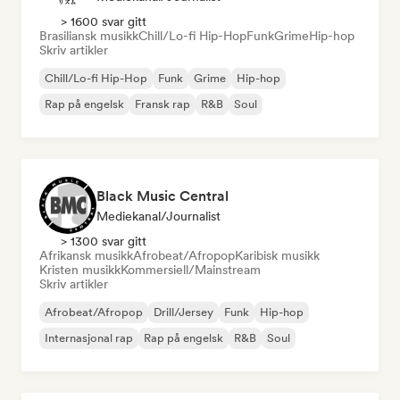
> 1600 svar gitt
Brasiliansk musikk
Chill/Lo-fi Hip-Hop
Funk
Grime
Hip-hop
Skriv artikler
Chill/Lo-fi Hip-Hop
Funk
Grime
Hip-hop
Rap på engelsk
Fransk rap
R&B
Soul
Black Music Central
Mediekanal/journalist
> 1300 svar gitt
Afrikansk musikk
Afrobeat/Afropop
Karibisk musikk
Kristen musikk
Kommersiell/Mainstream
Skriv artikler
Afrobeat/Afropop
Drill/Jersey
Funk
Hip-hop
Internasjonal rap
Rap på engelsk
R&B
Soul