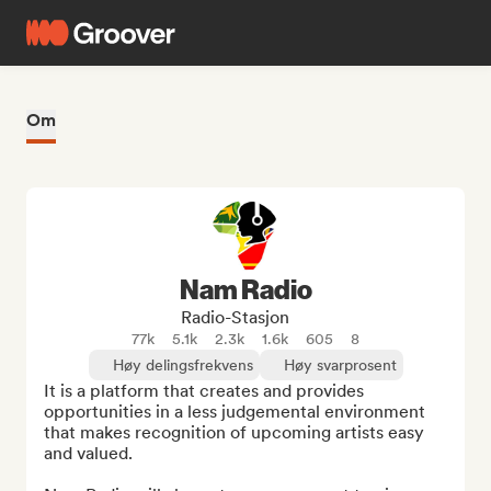
Om
Nam Radio
Radio-Stasjon
77k
5.1k
2.3k
1.6k
605
8
Høy delingsfrekvens
Høy svarprosent
It is a platform that creates and provides 
opportunities in a less judgemental environment 
that makes recognition of upcoming artists easy 
and valued. 
