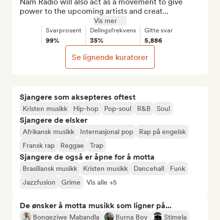
Nam Radio will also act as a movement to give 
power to the upcoming artists and creat...
Vis mer
Svarprosent
Delingsfrekvens
Gitte svar
99%
35%
5,886
Se lignende kuratorer
Sjangere som aksepteres oftest
Kristen musikk
Hip-hop
Pop-soul
R&B
Soul
Sjangere de elsker
Afrikansk musikk
Internasjonal pop
Rap på engelsk
Fransk rap
Reggae
Trap
Sjangere de også er åpne for å motta
Brasiliansk musikk
Kristen musikk
Dancehall
Funk
Jazzfusion
Grime
Vis alle +5
De ønsker å motta musikk som ligner på...
Bongeziwe Mabandla
Burna Boy
Stimela