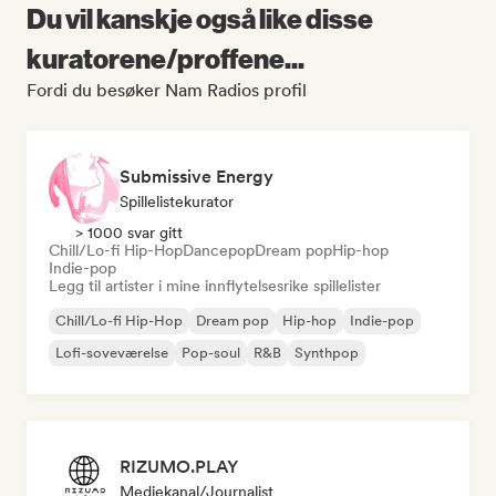
Du vil kanskje også like disse
kuratorene/proffene...
Fordi du besøker Nam Radios profil
Submissive Energy
Spillelistekurator
> 1000 svar gitt
Chill/Lo-fi Hip-Hop
Dancepop
Dream pop
Hip-hop
Indie-pop
Legg til artister i mine innflytelsesrike spillelister
Chill/Lo-fi Hip-Hop
Dream pop
Hip-hop
Indie-pop
Lofi-soveværelse
Pop-soul
R&B
Synthpop
RIZUMO.PLAY
Mediekanal/journalist