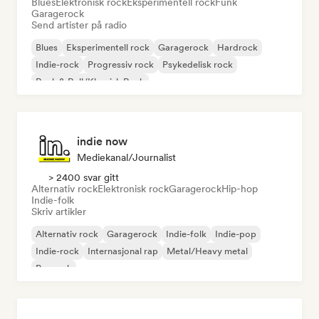
Blues
Elektronisk rock
Eksperimentell rock
Funk
Garagerock
Send artister på radio
Blues
Eksperimentell rock
Garagerock
Hardrock
Indie-rock
Progressiv rock
Psykedelisk rock
Rock & Roll/Klassisk Rock
indie now
Mediekanal/journalist
> 2400 svar gitt
Alternativ rock
Elektronisk rock
Garagerock
Hip-hop
Indie-folk
Skriv artikler
Alternativ rock
Garagerock
Indie-folk
Indie-pop
Indie-rock
Internasjonal rap
Metal/Heavy metal
Poprock