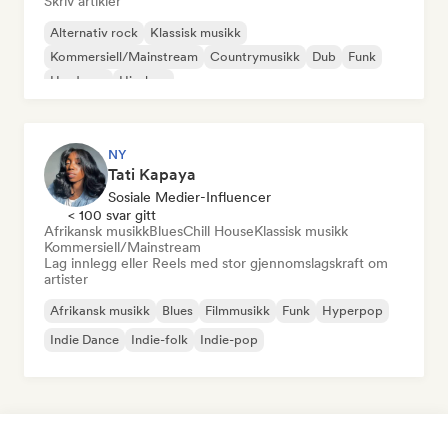
Skriv artikler
Alternativ rock
Klassisk musikk
Kommersiell/Mainstream
Countrymusikk
Dub
Funk
Hardcore
Hip-hop
NY
Tati Kapaya
Sosiale Medier-Influencer
< 100 svar gitt
Afrikansk musikk
Blues
Chill House
Klassisk musikk
Kommersiell/Mainstream
Lag innlegg eller Reels med stor gjennomslagskraft om
artister
Afrikansk musikk
Blues
Filmmusikk
Funk
Hyperpop
Indie Dance
Indie-folk
Indie-pop