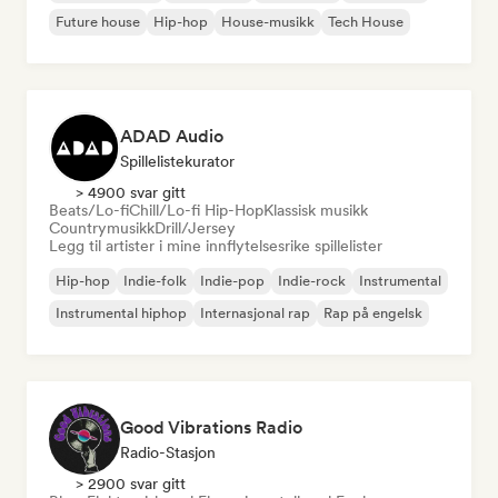
Future house
Hip-hop
House-musikk
Tech House
ADAD Audio
Spillelistekurator
> 4900 svar gitt
Beats/Lo-fi
Chill/Lo-fi Hip-Hop
Klassisk musikk
Countrymusikk
Drill/Jersey
Legg til artister i mine innflytelsesrike spillelister
Hip-hop
Indie-folk
Indie-pop
Indie-rock
Instrumental
Instrumental hiphop
Internasjonal rap
Rap på engelsk
Good Vibrations Radio
Radio-Stasjon
> 2900 svar gitt