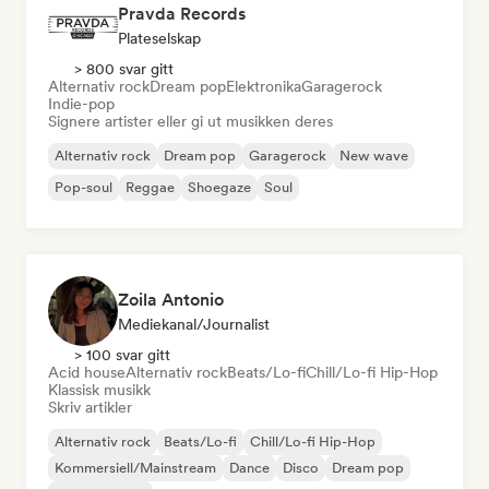
Pravda Records
Plateselskap
> 800 svar gitt
Alternativ rock
Dream pop
Elektronika
Garagerock
Indie-pop
Signere artister eller gi ut musikken deres
Alternativ rock
Dream pop
Garagerock
New wave
Pop-soul
Reggae
Shoegaze
Soul
Zoila Antonio
Mediekanal/journalist
> 100 svar gitt
Acid house
Alternativ rock
Beats/Lo-fi
Chill/Lo-fi Hip-Hop
Klassisk musikk
Skriv artikler
Alternativ rock
Beats/Lo-fi
Chill/Lo-fi Hip-Hop
Kommersiell/Mainstream
Dance
Disco
Dream pop