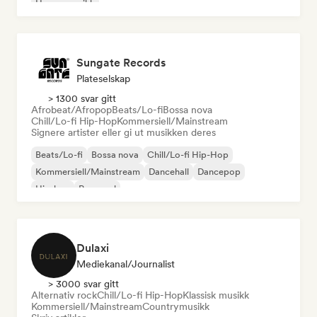
House-musikk
Sungate Records
Plateselskap
> 1300 svar gitt
Afrobeat/Afropop
Beats/Lo-fi
Bossa nova
Chill/Lo-fi Hip-Hop
Kommersiell/Mainstream
Signere artister eller gi ut musikken deres
Beats/Lo-fi
Bossa nova
Chill/Lo-fi Hip-Hop
Kommersiell/Mainstream
Dancehall
Dancepop
Hip-hop
Pop-soul
Dulaxi
Mediekanal/journalist
> 3000 svar gitt
Alternativ rock
Chill/Lo-fi Hip-Hop
Klassisk musikk
Kommersiell/Mainstream
Countrymusikk