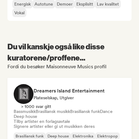
Energisk
Autotune
Demoer
Eksplisitt
Lav kvalitet
Vokal
Du vil kanskje også like disse
kuratorene/proffene...
Fordi du besøker Maisonneuve Musics profil
Dreamers Island Entertainment
Plateselskap, Utgiver
> 1000 svar gitt
Bassmusikk
Brasiliansk musikk
Brasiliansk funk
Dance
Deep house
Tilby artister en forlagsavtale
Signere artister eller gi ut musikken deres
Brasiliansk funk
Deep house
Elektronika
Elektropop