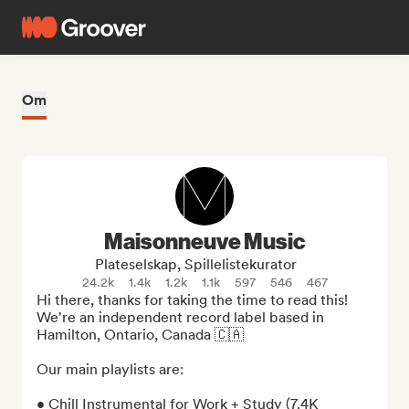
Om
Maisonneuve Music
Plateselskap, Spillelistekurator
24.2k
1.4k
1.2k
1.1k
597
546
467
Hi there, thanks for taking the time to read this! 
We're an independent record label based in 
Hamilton, Ontario, Canada 🇨🇦

Our main playlists are:

• Chill Instrumental for Work + Study (7.4K 