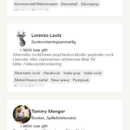
Kommersiell/Mainstream
Dancehall
Dancepop
Hip-hop
Pop-soul
Lorenzo Lautz
Synkroniseringsansvarlig
> 1600 svar gitt
Alternativ rock
Dream pop
Hardrock
Indie-pop
Indie-rock
Lisensier eller representer artisternas låtar för
bilde-/videosynkronisering
Alternativ rock
Hardrock
Indie-pop
Indie-rock
Metal/Heavy metal
New wave
Postpunk
Psykedelisk rock
Tommy Menger
Booker, Spillelistekurator
> 1800 svar gitt