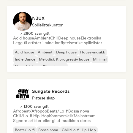
N3UX
Spillelistekurator
> 2800 svar gitt
Acid house
Ambient
Chill
Deep house
Elektronika
Legg til artister i mine innflytelsesrike spillelister
Acid house
Ambient
Deep house
House-musikk
Indie Dance
Melodisk & progressiv house
Minimal
Organisk house/Downtempo
Sungate Records
Plateselskap
> 1300 svar gitt
Afrobeat/Afropop
Beats/Lo-fi
Bossa nova
Chill/Lo-fi Hip-Hop
Kommersiell/Mainstream
Signere artister eller gi ut musikken deres
Beats/Lo-fi
Bossa nova
Chill/Lo-fi Hip-Hop