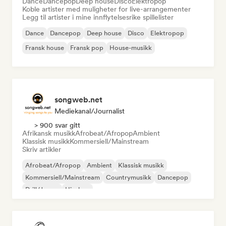
Dance
Dancepop
Deep house
Disco
Elektropop
Koble artister med muligheter for live-arrangementer
Legg til artister i mine innflytelsesrike spillelister
Dance
Dancepop
Deep house
Disco
Elektropop
Fransk house
Fransk pop
House-musikk
songweb.net
Mediekanal/journalist
> 900 svar gitt
Afrikansk musikk
Afrobeat/Afropop
Ambient
Klassisk musikk
Kommersiell/Mainstream
Skriv artikler
Afrobeat/Afropop
Ambient
Klassisk musikk
Kommersiell/Mainstream
Countrymusikk
Dancepop
Drill/Jersey
Hip-hop