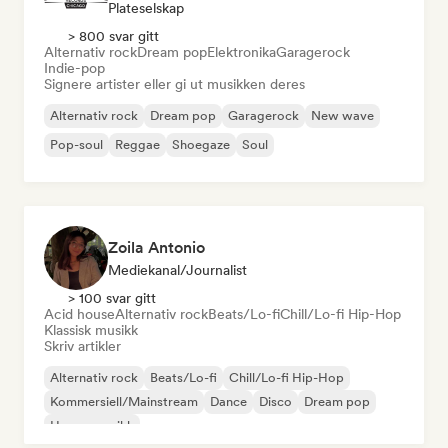
Plateselskap
> 800 svar gitt
Alternativ rock
Dream pop
Elektronika
Garagerock
Indie-pop
Signere artister eller gi ut musikken deres
Alternativ rock
Dream pop
Garagerock
New wave
Pop-soul
Reggae
Shoegaze
Soul
Zoila Antonio
Mediekanal/journalist
> 100 svar gitt
Acid house
Alternativ rock
Beats/Lo-fi
Chill/Lo-fi Hip-Hop
Klassisk musikk
Skriv artikler
Alternativ rock
Beats/Lo-fi
Chill/Lo-fi Hip-Hop
Kommersiell/Mainstream
Dance
Disco
Dream pop
House-musikk