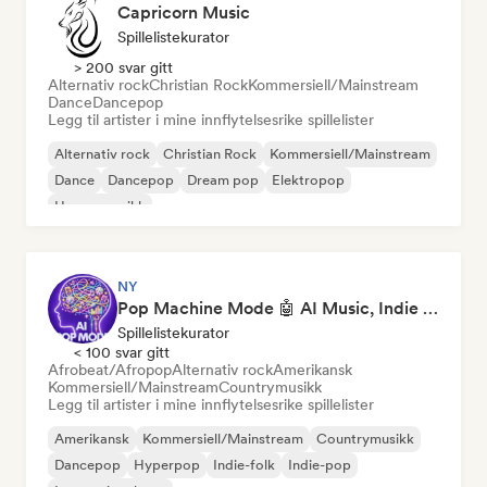
Capricorn Music
Spillelistekurator
> 200 svar gitt
Alternativ rock
Christian Rock
Kommersiell/Mainstream
Dance
Dancepop
Legg til artister i mine innflytelsesrike spillelister
Alternativ rock
Christian Rock
Kommersiell/Mainstream
Dance
Dancepop
Dream pop
Elektropop
House-musikk
NY
Pop Machine Mode 🤖 AI Music, Indie Pop & Dream Pop
Spillelistekurator
< 100 svar gitt
Afrobeat/Afropop
Alternativ rock
Amerikansk
Kommersiell/Mainstream
Countrymusikk
Legg til artister i mine innflytelsesrike spillelister
Amerikansk
Kommersiell/Mainstream
Countrymusikk
Dancepop
Hyperpop
Indie-folk
Indie-pop