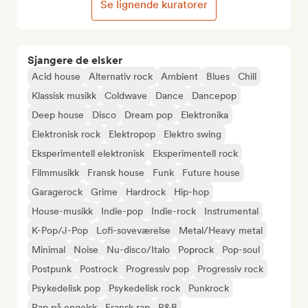
Se lignende kuratorer
Sjangere de elsker
Acid house
Alternativ rock
Ambient
Blues
Chill
Klassisk musikk
Coldwave
Dance
Dancepop
Deep house
Disco
Dream pop
Elektronika
Elektronisk rock
Elektropop
Elektro swing
Eksperimentell elektronisk
Eksperimentell rock
Filmmusikk
Fransk house
Funk
Future house
Garagerock
Grime
Hardrock
Hip-hop
House-musikk
Indie-pop
Indie-rock
Instrumental
K-Pop/J-Pop
Lofi-soveværelse
Metal/Heavy metal
Minimal
Noise
Nu-disco/Italo
Poprock
Pop-soul
Postpunk
Postrock
Progressiv pop
Progressiv rock
Psykedelisk pop
Psykedelisk rock
Punkrock
Rap på engelsk
Fransk rap
R&B