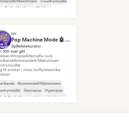
mmersiell/Mainstream
Countrymusikk
b
Funk
Hardcore
Hip-hop
NY
Pop Machine Mode 🤖 AI Music, Indie Pop & Dream Pop
Spillelistekurator
< 100 svar gitt
obeat/Afropop
Alternativ rock
rikansk
Kommersiell/Mainstream
ntrymusikk
 til artister i mine innflytelsesrike
lelister
erikansk
Kommersiell/Mainstream
untrymusikk
Dancepop
Hyperpop
ie-folk
Indie-pop
Internasjonal pop