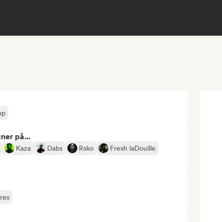
op
ner på...
Kaza
Dabs
Rsko
Fresh laDouille
eres