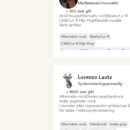
Mediekanal/journalist
> 100 svar gitt
Acid house
Alternativ rock
Beats/Lo-fi
Chill/Lo-fi Hip-Hop
Klassisk musikk
Skriv artikler
Alternativ rock
Beats/Lo-fi
Chill/Lo-fi Hip-Hop
Kommersiell/Mainstream
Dance
Disc
Dream pop
House-musikk
Lorenzo Lautz
Synkroniseringsansvarlig
> 1600 svar gitt
Alternativ rock
Dream pop
Hardrock
Indie-pop
Indie-rock
Lisensier eller representer artisternas l
för bilde-/videosynkronisering
Alternativ rock
Hardrock
Indie-pop