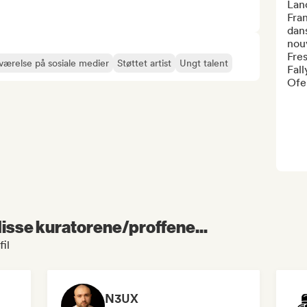
Lan
Fran
dans
nou
Fres
eværelse på sosiale medier
Støttet artist
Ungt talent
Fall
Ofen
 disse kuratorene/proffene...
il
N3UX