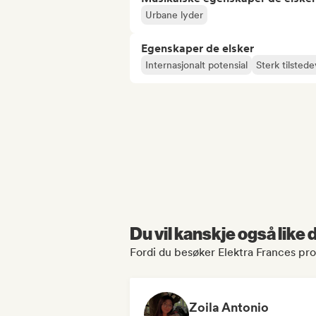
Urbane lyder
Egenskaper de elsker
Internasjonalt potensial
Sterk tilsted
Du vil kanskje også like
Fordi du besøker Elektra Frances prof
Zoila Antonio