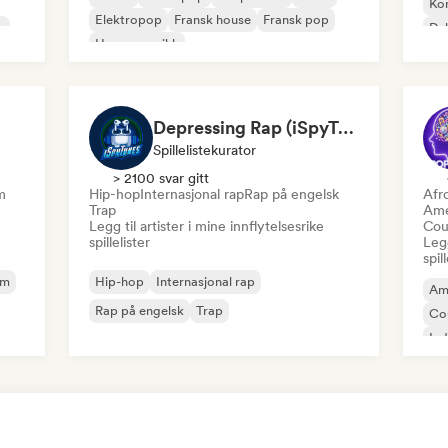
Ko
Elektropop
Fransk house
Fransk pop
k
Du
House-musikk
Depressing Rap (iSpyTunes)
Spillelistekurator
> 2100 svar gitt
m
Hip-hop
Internasjonal rap
Rap på engelsk
Afr
Trap
Ame
Legg til artister i mine innflytelsesrike
Cou
spillelister
Legg
spil
am
Hip-hop
Internasjonal rap
Am
Rap på engelsk
Trap
Co
Ind