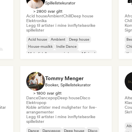
Spillelistekurator
> 2800 svar gitt
Acid house
Ambient
Chill
Deep house
Afr
Elektronika
Chi
Legg til artister i mine innflytelsesrike
Kom
spillelister
Sign
Acid house
Ambient
Deep house
Bea
House-musikk
Indie Dance
Chi
o
Melodisk & progressiv house
Minimal
Ko
Organisk house/Downtempo
Da
Tommy Menger
Booker, Spillelistekurator
> 1800 svar gitt
Dance
Dancepop
Deep house
Disco
Alte
Elektropop
Klas
åtar
Koble artister med muligheter for live-
Cou
arrangementer
Skri
Legg til artister i mine innflytelsesrike
spillelister
Alt
Dance
Dancepop
Deep house
Disco