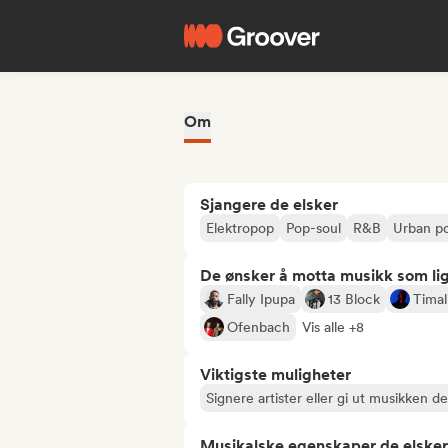
Om
Sjangere de elsker
Elektropop
Pop-soul
R&B
Urban p
De ønsker å motta musikk som lig
Fally Ipupa
13 Block
Timal
Ofenbach
Vis alle +8
Viktigste muligheter
Signere artister eller gi ut musikken d
Musikalske egenskaper de elsker