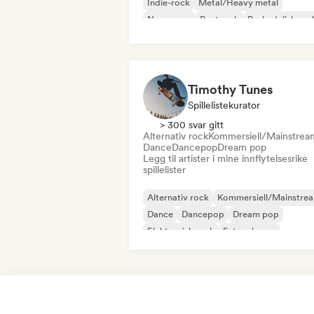
Indie-rock
Metal/Heavy metal
New wave
Postpunk
Psykedelisk roc
Timothy Tunes
Spillelistekurator
> 300 svar gitt
Alternativ rock
Kommersiell/Mainstrea
Dance
Dancepop
Dream pop
Legg til artister i mine innflytelsesrike
spillelister
Alternativ rock
Kommersiell/Mainstre
Dance
Dancepop
Dream pop
Elektronisk rock
Future house
Garagerock