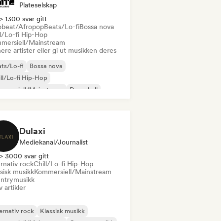
Plateselskap
> 1300 svar gitt
obeat/Afropop
Beats/Lo-fi
Bossa nova
ll/Lo-fi Hip-Hop
mersiell/Mainstream
ere artister eller gi ut musikken deres
ts/Lo-fi
Bossa nova
ll/Lo-fi Hip-Hop
mmersiell/Mainstream
Dancehall
ncepop
Hip-hop
Pop-soul
Dulaxi
Mediekanal/journalist
> 3000 svar gitt
rnativ rock
Chill/Lo-fi Hip-Hop
sisk musikk
Kommersiell/Mainstream
ntrymusikk
v artikler
ernativ rock
Klassisk musikk