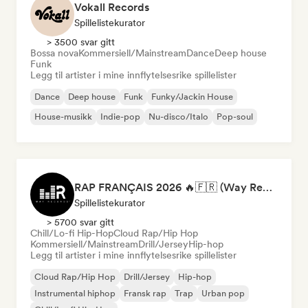
Vokall Records
Spillelistekurator
> 3500 svar gitt
Bossa nova
Kommersiell/Mainstream
Dance
Deep house
Funk
Legg til artister i mine innflytelsesrike spillelister
Dance
Deep house
Funk
Funky/Jackin House
House-musikk
Indie-pop
Nu-disco/Italo
Pop-soul
RAP FRANÇAIS 2026 🔥🇫🇷 (Way Records)
Spillelistekurator
> 5700 svar gitt
Chill/Lo-fi Hip-Hop
Cloud Rap/Hip Hop
Kommersiell/Mainstream
Drill/Jersey
Hip-hop
Legg til artister i mine innflytelsesrike spillelister
Cloud Rap/Hip Hop
Drill/Jersey
Hip-hop
Instrumental hiphop
Fransk rap
Trap
Urban pop