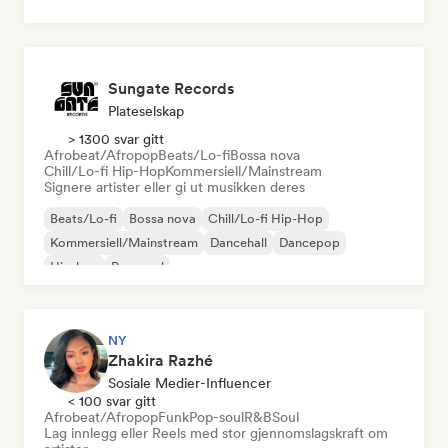
Sungate Records
Plateselskap
> 1300 svar gitt
Afrobeat/Afropop
Beats/Lo-fi
Bossa nova
Chill/Lo-fi Hip-Hop
Kommersiell/Mainstream
Signere artister eller gi ut musikken deres
Beats/Lo-fi
Bossa nova
Chill/Lo-fi Hip-Hop
Kommersiell/Mainstream
Dancehall
Dancepop
Hip-hop
Pop-soul
NY
Zhakira Razhé
Sosiale Medier-Influencer
< 100 svar gitt
Afrobeat/Afropop
Funk
Pop-soul
R&B
Soul
Lag innlegg eller Reels med stor gjennomslagskraft om