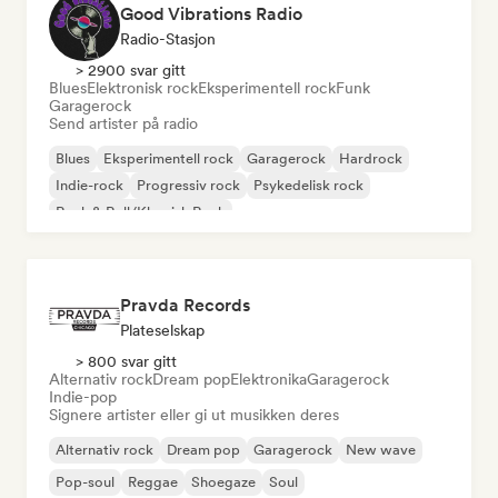
Good Vibrations Radio
Radio-Stasjon
> 2900 svar gitt
Blues
Elektronisk rock
Eksperimentell rock
Funk
Garagerock
Send artister på radio
Blues
Eksperimentell rock
Garagerock
Hardrock
Indie-rock
Progressiv rock
Psykedelisk rock
Rock & Roll/Klassisk Rock
Pravda Records
Plateselskap
> 800 svar gitt
Alternativ rock
Dream pop
Elektronika
Garagerock
Indie-pop
Signere artister eller gi ut musikken deres
Alternativ rock
Dream pop
Garagerock
New wave
Pop-soul
Reggae
Shoegaze
Soul