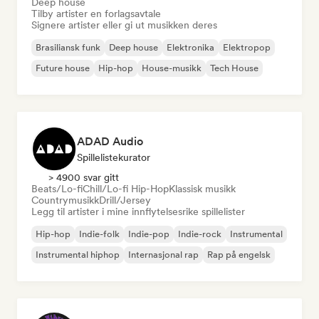
Deep house
Tilby artister en forlagsavtale
Signere artister eller gi ut musikken deres
Brasiliansk funk
Deep house
Elektronika
Elektropop
Future house
Hip-hop
House-musikk
Tech House
ADAD Audio
Spillelistekurator
> 4900 svar gitt
Beats/Lo-fi
Chill/Lo-fi Hip-Hop
Klassisk musikk
Countrymusikk
Drill/Jersey
Legg til artister i mine innflytelsesrike spillelister
Hip-hop
Indie-folk
Indie-pop
Indie-rock
Instrumental
Instrumental hiphop
Internasjonal rap
Rap på engelsk