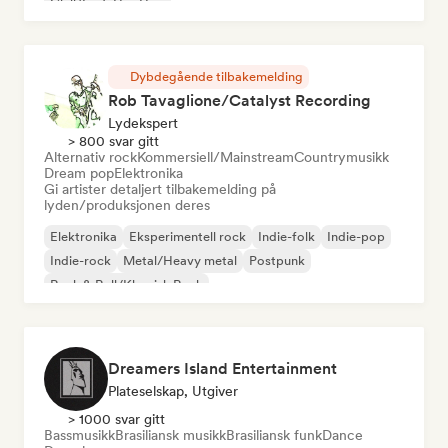
Chill/Lo-fi Hip-Hop
Dybdegående tilbakemelding
Rob Tavaglione/Catalyst Recording
Lydekspert
> 800 svar gitt
Alternativ rock
Kommersiell/Mainstream
Countrymusikk
Dream pop
Elektronika
Gi artister detaljert tilbakemelding på
lyden/produksjonen deres
Elektronika
Eksperimentell rock
Indie-folk
Indie-pop
Indie-rock
Metal/Heavy metal
Postpunk
Rock & Roll/Klassisk Rock
Dreamers Island Entertainment
Plateselskap, Utgiver
> 1000 svar gitt
Bassmusikk
Brasiliansk musikk
Brasiliansk funk
Dance