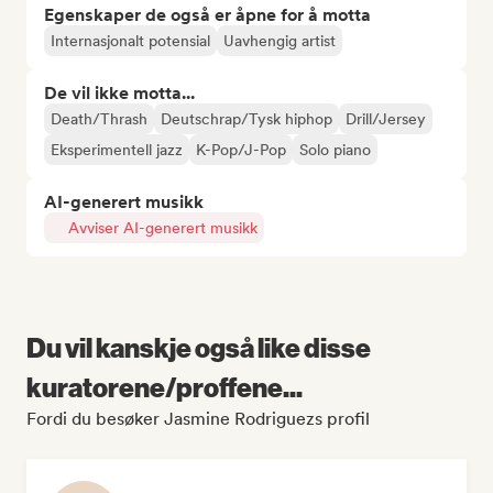
Egenskaper de også er åpne for å motta
Internasjonalt potensial
Uavhengig artist
De vil ikke motta...
Death/Thrash
Deutschrap/Tysk hiphop
Drill/Jersey
Eksperimentell jazz
K-Pop/J-Pop
Solo piano
AI-generert musikk
Avviser AI-generert musikk
Du vil kanskje også like disse
kuratorene/proffene...
Fordi du besøker Jasmine Rodriguezs profil