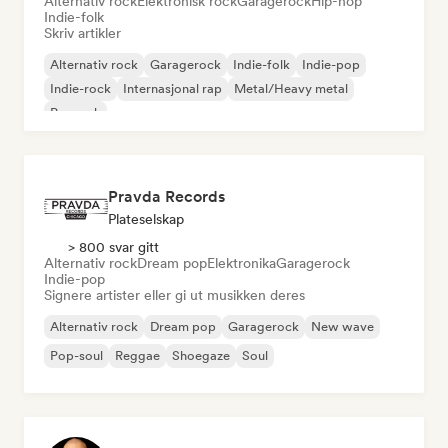
Alternativ rock
Elektronisk rock
Garagerock
Hip-hop
Indie-folk
Skriv artikler
Alternativ rock
Garagerock
Indie-folk
Indie-pop
Indie-rock
Internasjonal rap
Metal/Heavy metal
Poprock
Pravda Records
Plateselskap
> 800 svar gitt
Alternativ rock
Dream pop
Elektronika
Garagerock
Indie-pop
Signere artister eller gi ut musikken deres
Alternativ rock
Dream pop
Garagerock
New wave
Pop-soul
Reggae
Shoegaze
Soul