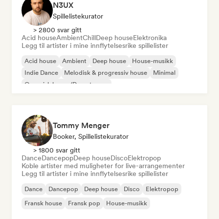
N3UX
Spillelistekurator
> 2800 svar gitt
Acid house
Ambient
Chill
Deep house
Elektronika
Legg til artister i mine innflytelsesrike spillelister
Acid house
Ambient
Deep house
House-musikk
Indie Dance
Melodisk & progressiv house
Minimal
Organisk house/Downtempo
Tommy Menger
Booker, Spillelistekurator
> 1800 svar gitt
Dance
Dancepop
Deep house
Disco
Elektropop
Koble artister med muligheter for live-arrangementer
Legg til artister i mine innflytelsesrike spillelister
Dance
Dancepop
Deep house
Disco
Elektropop
Fransk house
Fransk pop
House-musikk