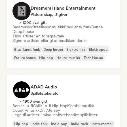
Dreamers Island Entertainment
Plateselskap, Utgiver
> 1000 svar gitt
Bassmusikk
Brasiliansk musikk
Brasiliansk funk
Dance
Deep house
Tilby artister en forlagsavtale
Signere artister eller gi ut musikken deres
Brasiliansk funk
Deep house
Elektronika
Elektropop
Future house
Hip-hop
House-musikk
Tech House
ADAD Audio
Spillelistekurator
> 4900 svar gitt
Beats/Lo-fi
Chill/Lo-fi Hip-Hop
Klassisk musikk
Countrymusikk
Drill/Jersey
Legg til artister i mine innflytelsesrike spillelister
Hip-hop
Indie-folk
Indie-pop
Indie-rock
Instrumental