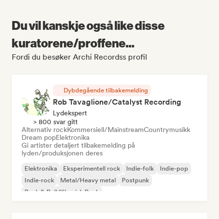
Du vil kanskje også like disse
kuratorene/proffene...
Fordi du besøker Archi Recordss profil
Dybdegående tilbakemelding
Rob Tavaglione/Catalyst Recording
Lydekspert
> 800 svar gitt
Alternativ rock
Kommersiell/Mainstream
Countrymusikk
Dream pop
Elektronika
Gi artister detaljert tilbakemelding på
lyden/produksjonen deres
Elektronika
Eksperimentell rock
Indie-folk
Indie-pop
Indie-rock
Metal/Heavy metal
Postpunk
Rock & Roll/Klassisk Rock