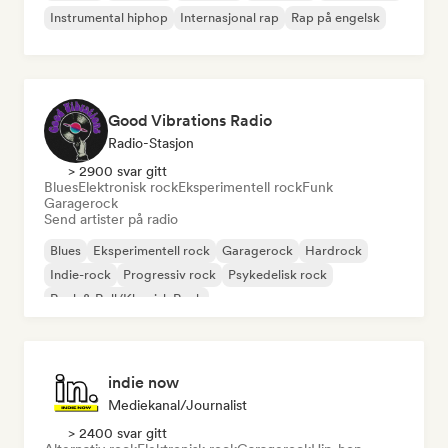
Instrumental hiphop
Internasjonal rap
Rap på engelsk
Good Vibrations Radio
Radio-Stasjon
> 2900 svar gitt
Blues
Elektronisk rock
Eksperimentell rock
Funk
Garagerock
Send artister på radio
Blues
Eksperimentell rock
Garagerock
Hardrock
Indie-rock
Progressiv rock
Psykedelisk rock
Rock & Roll/Klassisk Rock
indie now
Mediekanal/journalist
> 2400 svar gitt