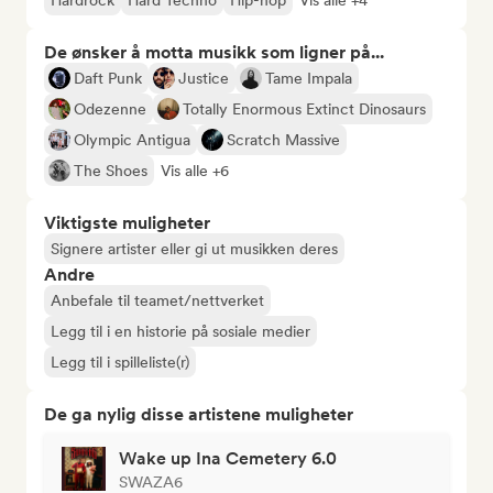
Hardrock
Hard Techno
Hip-hop
Vis alle +4
De ønsker å motta musikk som ligner på...
Daft Punk
Justice
Tame Impala
Odezenne
Totally Enormous Extinct Dinosaurs
Olympic Antigua
Scratch Massive
The Shoes
Vis alle +6
Viktigste muligheter
Signere artister eller gi ut musikken deres
Andre
Anbefale til teamet/nettverket
Legg til i en historie på sosiale medier
Legg til i spilleliste(r)
De ga nylig disse artistene muligheter
Wake up Ina Cemetery 6.0
SWAZA6