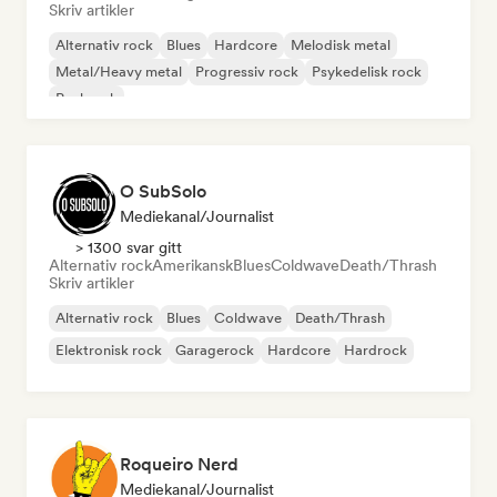
Skriv artikler
Alternativ rock
Blues
Hardcore
Melodisk metal
Metal/Heavy metal
Progressiv rock
Psykedelisk rock
Punkrock
O SubSolo
Mediekanal/journalist
> 1300 svar gitt
Alternativ rock
Amerikansk
Blues
Coldwave
Death/Thrash
Skriv artikler
Alternativ rock
Blues
Coldwave
Death/Thrash
Elektronisk rock
Garagerock
Hardcore
Hardrock
Roqueiro Nerd
Mediekanal/journalist