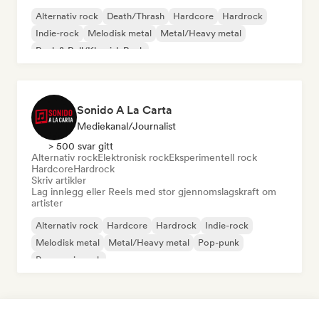
Alternativ rock
Death/Thrash
Hardcore
Hardrock
Indie-rock
Melodisk metal
Metal/Heavy metal
Rock & Roll/Klassisk Rock
Sonido A La Carta
Mediekanal/journalist
> 500 svar gitt
Alternativ rock
Elektronisk rock
Eksperimentell rock
Hardcore
Hardrock
Skriv artikler
Lag innlegg eller Reels med stor gjennomslagskraft om
artister
Alternativ rock
Hardcore
Hardrock
Indie-rock
Melodisk metal
Metal/Heavy metal
Pop-punk
Progressiv rock