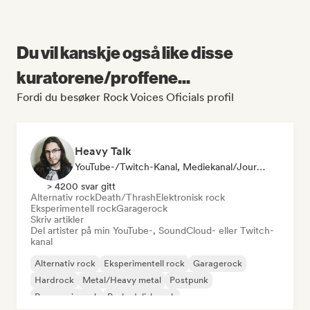
Du vil kanskje også like disse
kuratorene/proffene...
Fordi du besøker Rock Voices Oficials profil
Heavy Talk
YouTube-/Twitch-Kanal, Mediekanal/journalist
> 4200 svar gitt
Alternativ rock
Death/Thrash
Elektronisk rock
Eksperimentell rock
Garagerock
Skriv artikler
Del artister på min YouTube-, SoundCloud- eller Twitch-
kanal
Alternativ rock
Eksperimentell rock
Garagerock
Hardrock
Metal/Heavy metal
Postpunk
Progressiv rock
Psykedelisk rock