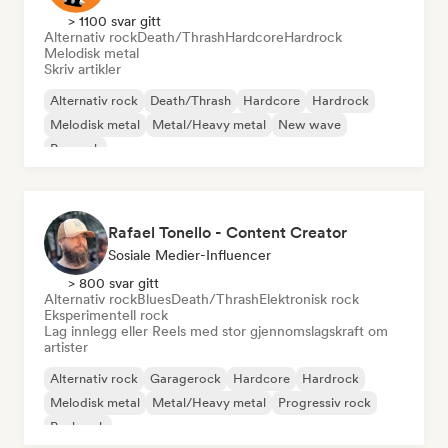
> 1100 svar gitt
Alternativ rock
Death/Thrash
Hardcore
Hardrock
Melodisk metal
Skriv artikler
Alternativ rock
Death/Thrash
Hardcore
Hardrock
Melodisk metal
Metal/Heavy metal
New wave
Poprock
Rafael Tonello - Content Creator
Sosiale Medier-Influencer
> 800 svar gitt
Alternativ rock
Blues
Death/Thrash
Elektronisk rock
Eksperimentell rock
Lag innlegg eller Reels med stor gjennomslagskraft om
artister
Alternativ rock
Garagerock
Hardcore
Hardrock
Melodisk metal
Metal/Heavy metal
Progressiv rock
Punkrock