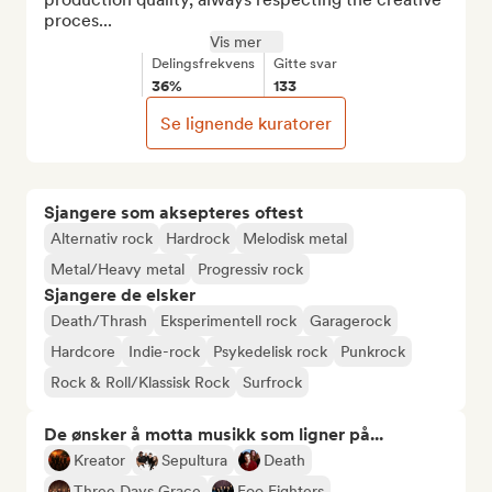
proces...
Vis mer
Delingsfrekvens
Gitte svar
36%
133
Se lignende kuratorer
Sjangere som aksepteres oftest
Alternativ rock
Hardrock
Melodisk metal
Metal/Heavy metal
Progressiv rock
Sjangere de elsker
Death/Thrash
Eksperimentell rock
Garagerock
Hardcore
Indie-rock
Psykedelisk rock
Punkrock
Rock & Roll/Klassisk Rock
Surfrock
De ønsker å motta musikk som ligner på...
Kreator
Sepultura
Death
Three Days Grace
Foo Fighters