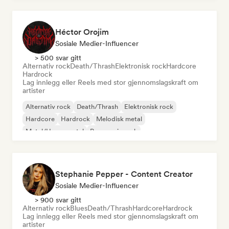
Héctor Orojim
Sosiale Medier-Influencer
> 500 svar gitt
Alternativ rock
Death/Thrash
Elektronisk rock
Hardcore
Hardrock
Lag innlegg eller Reels med stor gjennomslagskraft om
artister
Alternativ rock
Death/Thrash
Elektronisk rock
Hardcore
Hardrock
Melodisk metal
Metal/Heavy metal
Progressiv rock
Stephanie Pepper - Content Creator
Sosiale Medier-Influencer
> 900 svar gitt
Alternativ rock
Blues
Death/Thrash
Hardcore
Hardrock
Lag innlegg eller Reels med stor gjennomslagskraft om
artister