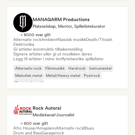
MANAGARM Productions
Plateselskap, Mentor, Spillelistekurator
> 8000 svar gitt
Alternativ rock
Ambient
Klassisk musikk
Death/Thrash
Elektronika
Gi artister konstruktiv tilbakemelding
Signere artister eller gi ut musikken deres
Legg til artister i mine innflytelsesrike spillelister
Alternativ rock
Filmmusikk
Hardrock
Instrumental
Melodisk metal
Metal/Heavy metal
Postrock
Progressiv rock
Rock Autoral
Mediekanal/journalist
> 600 svar gitt
Afro House/Amapiano
Alternativ rock
Blues
Drum and Bass
Garagerock