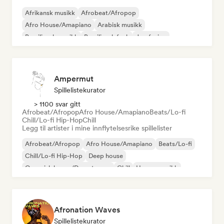
Afrikansk musikk
Afrobeat/Afropop
Afro House/Amapiano
Arabisk musikk
Brasiliansk musikk
Brasiliansk funk
Jazzfusion
Internasjonal rap
Ampermut
Spillelistekurator
> 1100 svar gitt
Afrobeat/Afropop
Afro House/Amapiano
Beats/Lo-fi
Chill/Lo-fi Hip-Hop
Chill
Legg til artister i mine innflytelsesrike spillelister
Afrobeat/Afropop
Afro House/Amapiano
Beats/Lo-fi
Chill/Lo-fi Hip-Hop
Deep house
Organisk house/Downtempo
Chill
House-musikk
Afronation Waves
Spillelistekurator