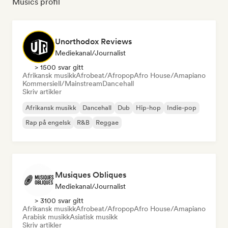
Musics profil
Unorthodox Reviews
Mediekanal/journalist
> 1500 svar gitt
Afrikansk musikk
Afrobeat/Afropop
Afro House/Amapiano
Kommersiell/Mainstream
Dancehall
Skriv artikler
Afrikansk musikk
Dancehall
Dub
Hip-hop
Indie-pop
Rap på engelsk
R&B
Reggae
Musiques Obliques
Mediekanal/journalist
> 3100 svar gitt
Afrikansk musikk
Afrobeat/Afropop
Afro House/Amapiano
Arabisk musikk
Asiatisk musikk
Skriv artikler