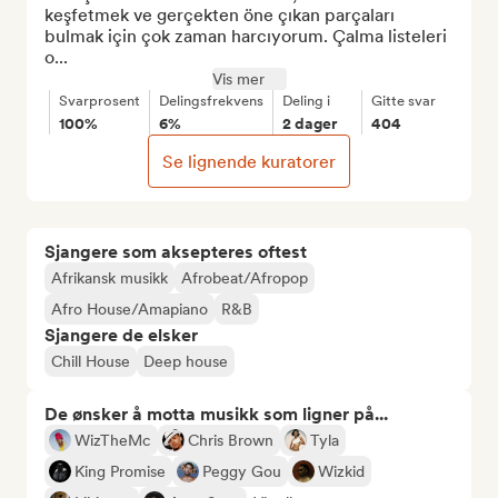
keşfetmek ve gerçekten öne çıkan parçaları 
bulmak için çok zaman harcıyorum. Çalma listeleri 
o...
Vis mer
Svarprosent
Delingsfrekvens
Deling i
Gitte svar
100%
6%
2 dager
404
Se lignende kuratorer
Sjangere som aksepteres oftest
Afrikansk musikk
Afrobeat/Afropop
Afro House/Amapiano
R&B
Sjangere de elsker
Chill House
Deep house
De ønsker å motta musikk som ligner på...
WizTheMc
Chris Brown
Tyla
King Promise
Peggy Gou
Wizkid