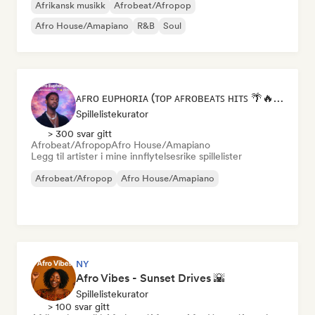
Afrikansk musikk
Afrobeat/Afropop
Afro House/Amapiano
R&B
Soul
ᴀꜰʀᴏ ᴇᴜᴘʜᴏʀɪᴀ (ᴛᴏᴘ ᴀꜰʀᴏʙᴇᴀᴛꜱ ʜɪᴛꜱ 🌴🔥 2026 )
Spillelistekurator
> 300 svar gitt
Afrobeat/Afropop
Afro House/Amapiano
Legg til artister i mine innflytelsesrike spillelister
Afrobeat/Afropop
Afro House/Amapiano
NY
Afro Vibes - Sunset Drives 🌇
Spillelistekurator
> 100 svar gitt