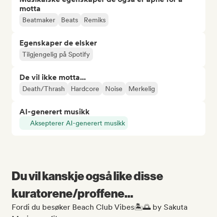
motta
Beatmaker
Beats
Remiks
Egenskaper de elsker
Tilgjengelig på Spotify
De vil ikke motta...
Death/Thrash
Hardcore
Noise
Merkelig
AI-generert musikk
Aksepterer AI-generert musikk
Du vil kanskje også like disse
kuratorene/proffene...
Fordi du besøker Beach Club Vibes🏝️🌅 by Sakuta