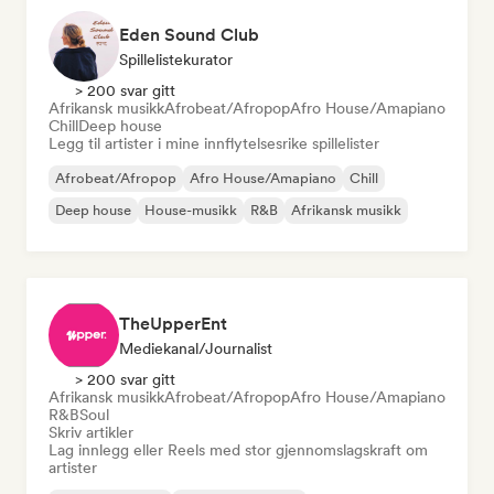
Eden Sound Club
Spillelistekurator
> 200 svar gitt
Afrikansk musikk
Afrobeat/Afropop
Afro House/Amapiano
Chill
Deep house
Legg til artister i mine innflytelsesrike spillelister
Afrobeat/Afropop
Afro House/Amapiano
Chill
Deep house
House-musikk
R&B
Afrikansk musikk
TheUpperEnt
Mediekanal/journalist
> 200 svar gitt
Afrikansk musikk
Afrobeat/Afropop
Afro House/Amapiano
R&B
Soul
Skriv artikler
Lag innlegg eller Reels med stor gjennomslagskraft om
artister