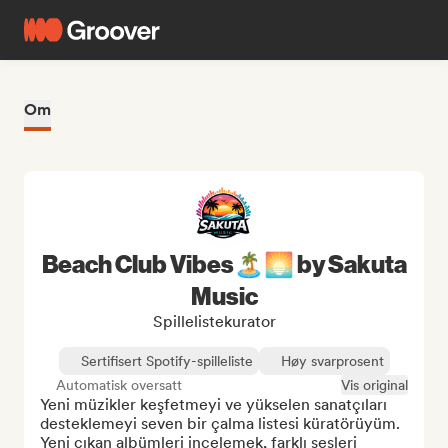
Om
Beach Club Vibes🏝️🌅 by Sakuta
Music
Spillelistekurator
Sertifisert Spotify-spilleliste
Høy svarprosent
Automatisk oversatt
Vis original
Yeni müzikler keşfetmeyi ve yükselen sanatçıları 
desteklemeyi seven bir çalma listesi küratörüyüm. 
Yeni çıkan albümleri incelemek, farklı sesleri 