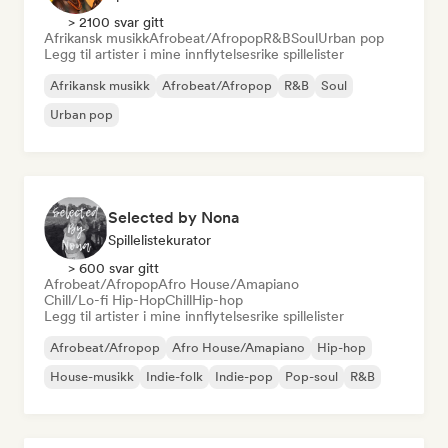
> 2100 svar gitt
Afrikansk musikk
Afrobeat/Afropop
R&B
Soul
Urban pop
Legg til artister i mine innflytelsesrike spillelister
Afrikansk musikk
Afrobeat/Afropop
R&B
Soul
Urban pop
Selected by Nona
Spillelistekurator
> 600 svar gitt
Afrobeat/Afropop
Afro House/Amapiano
Chill/Lo-fi Hip-Hop
Chill
Hip-hop
Legg til artister i mine innflytelsesrike spillelister
Afrobeat/Afropop
Afro House/Amapiano
Hip-hop
House-musikk
Indie-folk
Indie-pop
Pop-soul
R&B