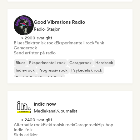
Good Vibrations Radio
Radio-Stasjon
> 2900 svar gitt
Blues
Elektronisk rock
Eksperimentell rock
Funk
Garagerock
Send artister på radio
Blues
Eksperimentell rock
Garagerock
Hardrock
Indie-rock
Progressiv rock
Psykedelisk rock
Rock & Roll/Klassisk Rock
indie now
Mediekanal/journalist
> 2400 svar gitt
Alternativ rock
Elektronisk rock
Garagerock
Hip-hop
Indie-folk
Skriv artikler