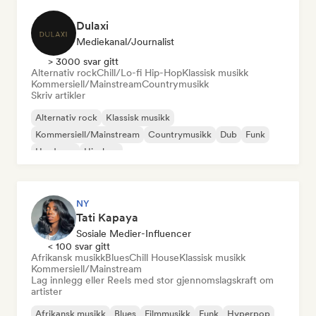
Dulaxi
Mediekanal/journalist
> 3000 svar gitt
Alternativ rock
Chill/Lo-fi Hip-Hop
Klassisk musikk
Kommersiell/Mainstream
Countrymusikk
Skriv artikler
Alternativ rock
Klassisk musikk
Kommersiell/Mainstream
Countrymusikk
Dub
Funk
Hardcore
Hip-hop
NY
Tati Kapaya
Sosiale Medier-Influencer
< 100 svar gitt
Afrikansk musikk
Blues
Chill House
Klassisk musikk
Kommersiell/Mainstream
Lag innlegg eller Reels med stor gjennomslagskraft om
artister
Afrikansk musikk
Blues
Filmmusikk
Funk
Hyperpop