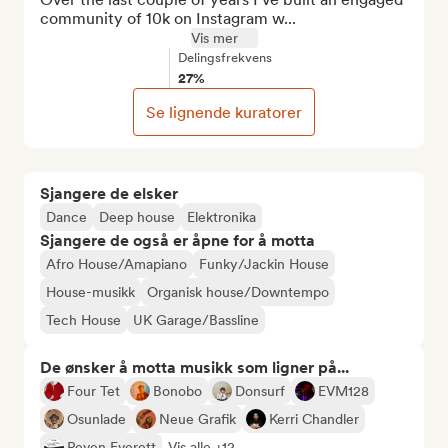
community of 10k on Instagram w...
Vis mer
Delingsfrekvens
27%
Se lignende kuratorer
Sjangere de elsker
Dance
Deep house
Elektronika
Sjangere de også er åpne for å motta
Afro House/Amapiano
Funky/Jackin House
House-musikk
Organisk house/Downtempo
Tech House
UK Garage/Bassline
De ønsker å motta musikk som ligner på...
Four Tet
Bonobo
Donsurf
EVM128
Osunlade
Neue Grafik
Kerri Chandler
Peven Everett
Vis alle +12