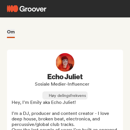
Om
Echo Juliet
Sosiale Medier-Influencer
Høy delingsfrekvens
Hey, I'm Emily aka Echo Juliet!

I'm a DJ, producer and content creator - I love 
deep house, broken beat, electronica, and 
percussive/global club tracks.

Over the last couple of years I've built an engaged 