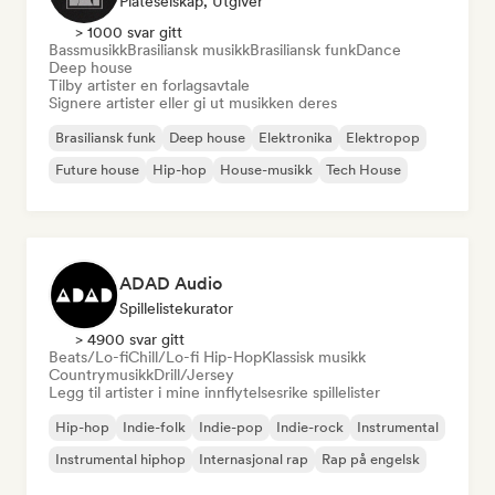
Plateselskap, Utgiver
> 1000 svar gitt
Bassmusikk
Brasiliansk musikk
Brasiliansk funk
Dance
Deep house
Tilby artister en forlagsavtale
Signere artister eller gi ut musikken deres
Brasiliansk funk
Deep house
Elektronika
Elektropop
Future house
Hip-hop
House-musikk
Tech House
ADAD Audio
Spillelistekurator
> 4900 svar gitt
Beats/Lo-fi
Chill/Lo-fi Hip-Hop
Klassisk musikk
Countrymusikk
Drill/Jersey
Legg til artister i mine innflytelsesrike spillelister
Hip-hop
Indie-folk
Indie-pop
Indie-rock
Instrumental
Instrumental hiphop
Internasjonal rap
Rap på engelsk