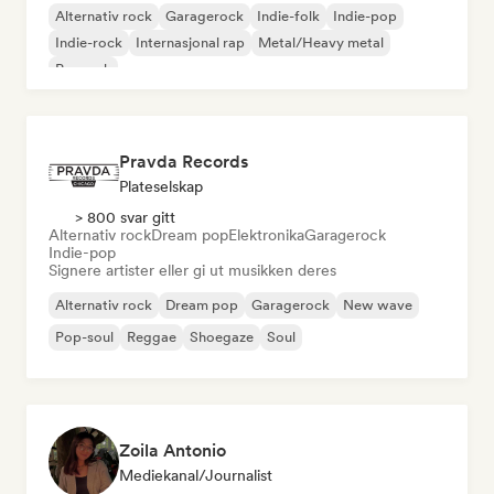
Alternativ rock
Garagerock
Indie-folk
Indie-pop
Indie-rock
Internasjonal rap
Metal/Heavy metal
Poprock
Pravda Records
Plateselskap
> 800 svar gitt
Alternativ rock
Dream pop
Elektronika
Garagerock
Indie-pop
Signere artister eller gi ut musikken deres
Alternativ rock
Dream pop
Garagerock
New wave
Pop-soul
Reggae
Shoegaze
Soul
Zoila Antonio
Mediekanal/journalist