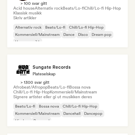
> 100 svar gitt
Acid house
Alternativ rock
Beats/Lo-fi
Chill/Lo-fi Hip-Hop
Klassisk musikk
Skriv artikler
Alternativ rock
Beats/Lo-fi
Chill/Lo-fi Hip-Hop
Kommersiell/Mainstream
Dance
Disco
Dream pop
House-musikk
Sungate Records
Plateselskap
> 1300 svar gitt
Afrobeat/Afropop
Beats/Lo-fi
Bossa nova
Chill/Lo-fi Hip-Hop
Kommersiell/Mainstream
Signere artister eller gi ut musikken deres
Beats/Lo-fi
Bossa nova
Chill/Lo-fi Hip-Hop
Kommersiell/Mainstream
Dancehall
Dancepop
Hip-hop
Pop-soul