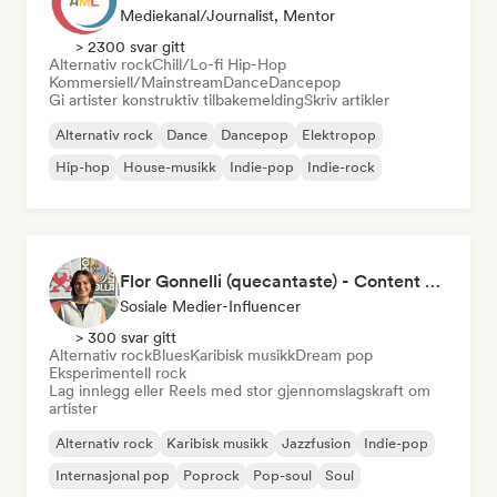
Mediekanal/journalist, Mentor
> 2300 svar gitt
Alternativ rock
Chill/Lo-fi Hip-Hop
Kommersiell/Mainstream
Dance
Dancepop
Gi artister konstruktiv tilbakemelding
Skriv artikler
Alternativ rock
Dance
Dancepop
Elektropop
Hip-hop
House-musikk
Indie-pop
Indie-rock
Flor Gonnelli (quecantaste) - Content Creator
Sosiale Medier-Influencer
> 300 svar gitt
Alternativ rock
Blues
Karibisk musikk
Dream pop
Eksperimentell rock
Lag innlegg eller Reels med stor gjennomslagskraft om
artister
Alternativ rock
Karibisk musikk
Jazzfusion
Indie-pop
Internasjonal pop
Poprock
Pop-soul
Soul