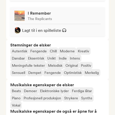
I Remember
The Replicants
Lagt til i en spilleliste
Stemninger de elsker
Autentisk
Fengende
Chill
Moderne
Kreativ
Dansbar
Eksentrisk
Unikt
Indie
Intens
Meningsfulle tekster
Melodisk
Original
Positiv
Sensuell
Dempet
Fengende
Optimistisk
Merkelig
Musikalske egenskaper de elsker
Beats
Demoer
Elektroniske lyder
Ferdiga låtar
Piano
Profesjonell produksjon
Strykere
Synths
Vokal
Musikalske egenskaper de også er åpne for å