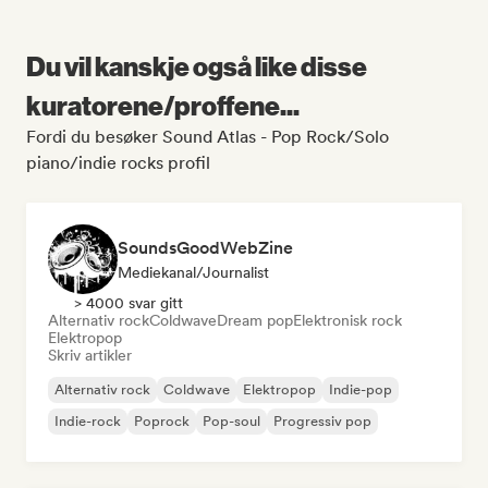
Du vil kanskje også like disse
kuratorene/proffene...
Fordi du besøker Sound Atlas - Pop Rock/Solo
piano/indie rocks profil
SoundsGoodWebZine
Mediekanal/journalist
> 4000 svar gitt
Alternativ rock
Coldwave
Dream pop
Elektronisk rock
Elektropop
Skriv artikler
Alternativ rock
Coldwave
Elektropop
Indie-pop
Indie-rock
Poprock
Pop-soul
Progressiv pop