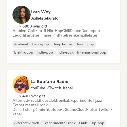
Lora Wey
Spillelistekurator
> 6800 svar gitt
Ambient
Chill/Lo-fi Hip-Hop
Chill
Dance
Dancepop
Legg til artister i mine innflytelsesrike spillelister
Ambient
Dancepop
Deep house
Dream pop
Elektropop
Indie-pop
Indie-rock
Internasjonal pop
La Butifarra Radio
YouTube-/Twitch-Kanal
> 400 svar gitt
Alternativ rock
Blues
Elektronika
Eksperimentell jazz
Eksperimentell rock
Del artister på min YouTube-, SoundCloud- eller Twitch-
kanal
Alternativ rock
Eksperimentell rock
Funk
Hip-hop