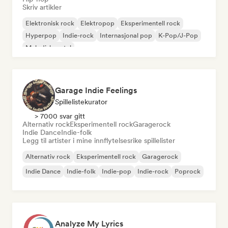
Skriv artikler
Elektronisk rock
Elektropop
Eksperimentell rock
Hyperpop
Indie-rock
Internasjonal pop
K-Pop/J-Pop
Melodisk metal
Garage Indie Feelings
Spillelistekurator
> 7000 svar gitt
Alternativ rock
Eksperimentell rock
Garagerock
Indie Dance
Indie-folk
Legg til artister i mine innflytelsesrike spillelister
Alternativ rock
Eksperimentell rock
Garagerock
Indie Dance
Indie-folk
Indie-pop
Indie-rock
Poprock
Analyze My Lyrics