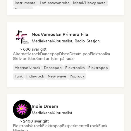
Instrumental
Lofi-soveværelse
Metal/Heavy metal
Pop-punk
Nos Vemos En Primera Fila
Mediekanal/journalist, Radio-Stasjon
> 600 svar gitt
Alternativ rock
Dancepop
Disco
Dream pop
Elektronika
Skriv artikler
Send artister på radio
Alternativ rock
Dancepop
Elektronika
Elektropop
Funk
Indie-rock
New wave
Poprock
Indie Dream
Mediekanal/journalist
> 2400 svar gitt
Elektronisk rock
Elektropop
Eksperimentell rock
Funk
Hip-hop