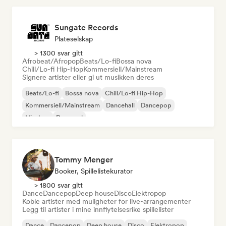
Sungate Records
Plateselskap
> 1300 svar gitt
Afrobeat/Afropop
Beats/Lo-fi
Bossa nova
Chill/Lo-fi Hip-Hop
Kommersiell/Mainstream
Signere artister eller gi ut musikken deres
Beats/Lo-fi
Bossa nova
Chill/Lo-fi Hip-Hop
Kommersiell/Mainstream
Dancehall
Dancepop
Hip-hop
Pop-soul
Tommy Menger
Booker, Spillelistekurator
> 1800 svar gitt
Dance
Dancepop
Deep house
Disco
Elektropop
Koble artister med muligheter for live-arrangementer
Legg til artister i mine innflytelsesrike spillelister
Dance
Dancepop
Deep house
Disco
Elektropop