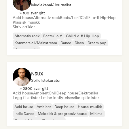
Mediekanal/journalist
> 100 svar gitt
Acid house
Alternativ rock
Beats/Lo-fi
Chill/Lo-fi Hip-Hop
Klassisk musikk
Skriv artikler
Alternativ rock
Beats/Lo-fi
Chill/Lo-fi Hip-Hop
Kommersiell/Mainstream
Dance
Disco
Dream pop
House-musikk
N3UX
Spillelistekurator
> 2800 svar gitt
Acid house
Ambient
Chill
Deep house
Elektronika
Legg til artister i mine innflytelsesrike spillelister
Acid house
Ambient
Deep house
House-musikk
Indie Dance
Melodisk & progressiv house
Minimal
Organisk house/Downtempo