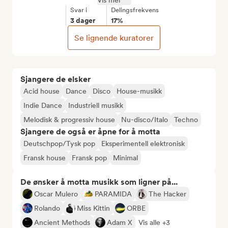
Vis mer
Svar i
Delingsfrekvens
3 dager
17%
Se lignende kuratorer
Sjangere de elsker
Acid house
Dance
Disco
House-musikk
Indie Dance
Industriell musikk
Melodisk & progressiv house
Nu-disco/Italo
Techno
Sjangere de også er åpne for å motta
Deutschpop/Tysk pop
Eksperimentell elektronisk
Fransk house
Fransk pop
Minimal
De ønsker å motta musikk som ligner på...
Oscar Mulero
PARAMIDA
The Hacker
Rolando
Miss Kittin
ORBE
Ancient Methods
Adam X
Vis alle +3