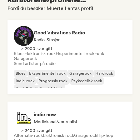
Fordi du besøker Muerte Lentas profil
Good Vibrations Radio
Radio-Stasjon
> 2900 svar gitt
Blues
Elektronisk rock
Eksperimentell rock
Funk
Garagerock
Send artister på radio
Blues
Eksperimentell rock
Garagerock
Hardrock
Indie-rock
Progressiv rock
Psykedelisk rock
Rock & Roll/Klassisk Rock
indie now
Mediekanal/journalist
> 2400 svar gitt
Alternativ rock
Elektronisk rock
Garagerock
Hip-hop