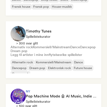
Fransk house
Fransk pop
House-musikk
Timothy Tunes
Spillelistekurator
> 300 svar gitt
Alternativ rock
Kommersiell/Mainstream
Dance
Dancepop
Dream pop
Legg til artister i mine innflytelsesrike spillelister
Alternativ rock
Kommersiell/Mainstream
Dance
Dancepop
Dream pop
Elektronisk rock
Future house
Garagerock
NY
Pop Machine Mode 🤖 AI Music, Indie Pop & Dream Pop
Spillelistekurator
< 100 svar gitt