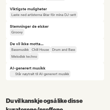
Viktigste muligheter
Laste ned artisterna låtar för mina DJ-sett
Stemninger de elsker
Groovy
De vil ikke motta...
Bassmusikk
Chill House
Drum and Bass
Melodisk techno
AI-generert musikk
Står nøytralt til AI-generert musikk
Du vil kanskje også like disse
kuratorene/proffene...