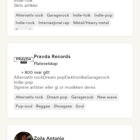
Indie-folk
Skriv artikler
Alternativ rock
Garagerock
Indie-folk
Indie-pop
Indie-rock
Internasjonal rap
Metal/Heavy metal
Poprock
Pravda Records
Plateselskap
> 800 svar gitt
Alternativ rock
Dream pop
Elektronika
Garagerock
Indie-pop
Signere artister eller gi ut musikken deres
Alternativ rock
Dream pop
Garagerock
New wave
Pop-soul
Reggae
Shoegaze
Soul
Zoila Antonio