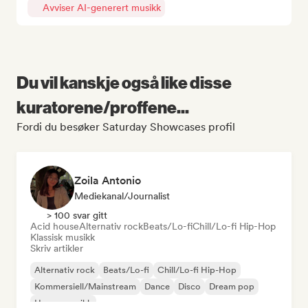
Avviser AI-generert musikk
Du vil kanskje også like disse
kuratorene/proffene...
Fordi du besøker Saturday Showcases profil
Zoila Antonio
Mediekanal/journalist
> 100 svar gitt
Acid house
Alternativ rock
Beats/Lo-fi
Chill/Lo-fi Hip-Hop
Klassisk musikk
Skriv artikler
Alternativ rock
Beats/Lo-fi
Chill/Lo-fi Hip-Hop
Kommersiell/Mainstream
Dance
Disco
Dream pop
House-musikk