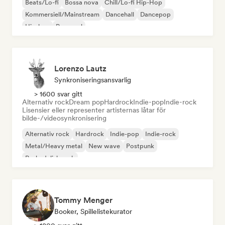
Beats/Lo-fi
Bossa nova
Chill/Lo-fi Hip-Hop
Kommersiell/Mainstream
Dancehall
Dancepop
Hip-hop
Pop-soul
Lorenzo Lautz
Synkroniseringsansvarlig
> 1600 svar gitt
Alternativ rock
Dream pop
Hardrock
Indie-pop
Indie-rock
Lisensier eller representer artisternas låtar för
bilde-/videosynkronisering
Alternativ rock
Hardrock
Indie-pop
Indie-rock
Metal/Heavy metal
New wave
Postpunk
Psykedelisk rock
Tommy Menger
Booker, Spillelistekurator