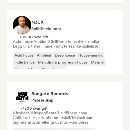
N3UX
Spillelistekurator
> 2800 svar gitt
Acid house
Ambient
Chill
Deep house
Elektronika
Legg til artister i mine innflytelsesrike spillelister
Acid house
Ambient
Deep house
House-musikk
Indie Dance
Melodisk & progressiv house
Minimal
Organisk house/Downtempo
Sungate Records
Plateselskap
> 1300 svar gitt
Afrobeat/Afropop
Beats/Lo-fi
Bossa nova
Chill/Lo-fi Hip-Hop
Kommersiell/Mainstream
Signere artister eller gi ut musikken deres