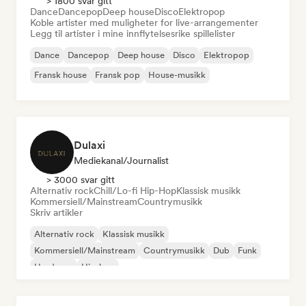
> 1800 svar gitt
Dance
Dancepop
Deep house
Disco
Elektropop
Koble artister med muligheter for live-arrangementer
Legg til artister i mine innflytelsesrike spillelister
Dance
Dancepop
Deep house
Disco
Elektropop
Fransk house
Fransk pop
House-musikk
Dulaxi
Mediekanal/journalist
> 3000 svar gitt
Alternativ rock
Chill/Lo-fi Hip-Hop
Klassisk musikk
Kommersiell/Mainstream
Countrymusikk
Skriv artikler
Alternativ rock
Klassisk musikk
Kommersiell/Mainstream
Countrymusikk
Dub
Funk
Hardcore
Hip-hop