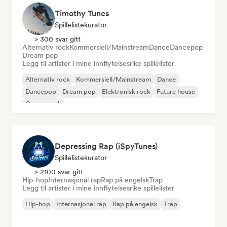
Timothy Tunes
Spillelistekurator
> 300 svar gitt
Alternativ rock
Kommersiell/Mainstream
Dance
Dancepop
Dream pop
Legg til artister i mine innflytelsesrike spillelister
Alternativ rock
Kommersiell/Mainstream
Dance
Dancepop
Dream pop
Elektronisk rock
Future house
Garagerock
Depressing Rap (iSpyTunes)
Spillelistekurator
> 2100 svar gitt
Hip-hop
Internasjonal rap
Rap på engelsk
Trap
Legg til artister i mine innflytelsesrike spillelister
Hip-hop
Internasjonal rap
Rap på engelsk
Trap