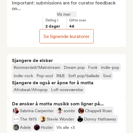
Important: submissions are for curator feedback 
on...
Vis mer
Deling i
Gitte svar
2 dager
46
Se lignende kuratorer
Sjangere de elsker
Kommersiell/Mainstream
Dream pop
Funk
Indie-pop
Indie-rock
Pop-soul
R&B
Soft pop/ballade
Soul
Sjangere de også er åpne for å motta
Afrobeat/Afropop
Lofi-soveværelse
De ønsker å motta musikk som ligner på...
Sabrina Carpenter
sombr
Chappell Roan
The 1975
Stevie Wonder
Donny Hathaway
Adele
Hozier
Vis alle +3