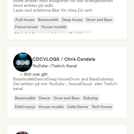
Koble artister med muligheter for live-arrangementer
Send artister på radio
Laste ned artisterna låtar för mina DJ-sett
Acid house
Bassmusikk
Deep house
Drum and Bass
Future house
House-musikk
Melodisk & progressiv house
Tech House
CDCVLOGS / Chris Candela
YouTube-/Twitch-Kanal
> 300 svar gitt
Bassmusikk
Dance
Deep house
Drum and Bass
Dubstep
Del artister på min YouTube-, SoundCloud- eller Twitch-
kanal
Bassmusikk
Dance
Drum and Bass
Dubstep
Elektropop
House-musikk
Indie Dance
Tech House