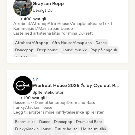
Grayson Repp
Utvalgt DJ
> 400 svar gitt
Afrobeat/Afropop
Afro House/Amapiano
Beats/Lo-fi
Kommersiell/Mainstream
Dance
Laste ned artisterna låtar för mina DJ-sett
Afrobeat/Afropop
Afro House/Amapiano
Dance
Dancepop
Deep house
House-musikk
Rap på engelsk
Tech House
NY
Workout House 2026 💪 by Cyclout Records
Spillelistekurator
> 100 svar gitt
Bassmusikk
Dance
Dancepop
Drum and Bass
Funky/Jackin House
Legg til artister i mine innflytelsesrike spillelister
Bassmusikk
Dance
Dancepop
Drum and Bass
Funky/Jackin House
Future house
House-musikk