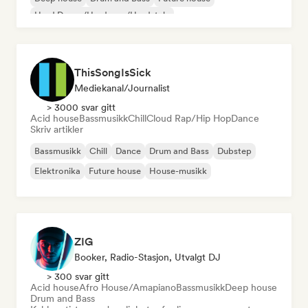
Hard Dance/Hardcore/Hardstyle
ThisSongIsSick
Mediekanal/journalist
> 3000 svar gitt
Acid house
Bassmusikk
Chill
Cloud Rap/Hip Hop
Dance
Skriv artikler
Bassmusikk
Chill
Dance
Drum and Bass
Dubstep
Elektronika
Future house
House-musikk
ZIG
Booker, Radio-Stasjon, Utvalgt DJ
> 300 svar gitt
Acid house
Afro House/Amapiano
Bassmusikk
Deep house
Drum and Bass