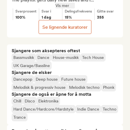
Vis mer
Svarprosent
Svar i
Delingsfrekvens
Gitte svar
100%
1 dag
15%
355
Se lignende kuratorer
Sjangere som aksepteres oftest
Bassmusikk
Dance
House-musikk
Tech House
UK Garage/Bassline
Sjangere de elsker
Dancepop
Deep house
Future house
Melodisk & progressiv house
Melodisk techno
Phonk
Sjangere de også er åpne for å motta
Chill
Disco
Elektronika
Hard Dance/Hardcore/Hardstyle
Indie Dance
Techno
Trance