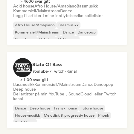
> 4600 svar gitt
Acid house
Afro House/Amapiano
Bassmusikk
Kommersiell/Mainstream
Dance
Legg til artister i mine innflytelsesrike spillelister
Afro House/Amapiano
Bassmusikk
Kommersiell/Mainstream
Dance
Dancepop
Deep house
Dubstep
Elektropop
State Of Bass
YouTube-/Twitch-Kanal
> 1100 svar gitt
Bassmusikk
Kommersiell/Mainstream
Dance
Dancepop
Deep house
Del artister på min YouTube-, SoundCloud- eller Twitch-
kanal
Dance
Deep house
Fransk house
Future house
House-musikk
Melodisk & progressiv house
Phonk
Tech House