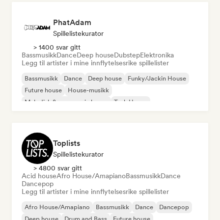
PhatAdam
Spillelistekurator
> 1400 svar gitt
Bassmusikk
Dance
Deep house
Dubstep
Elektronika
Legg til artister i mine innflytelsesrike spillelister
Bassmusikk
Dance
Deep house
Funky/Jackin House
Future house
House-musikk
Melodisk & progressiv house
Tech House
Toplists
Spillelistekurator
> 4800 svar gitt
Acid house
Afro House/Amapiano
Bassmusikk
Dance
Dancepop
Legg til artister i mine innflytelsesrike spillelister
Afro House/Amapiano
Bassmusikk
Dance
Dancepop
Deep house
Drum and Bass
Future house