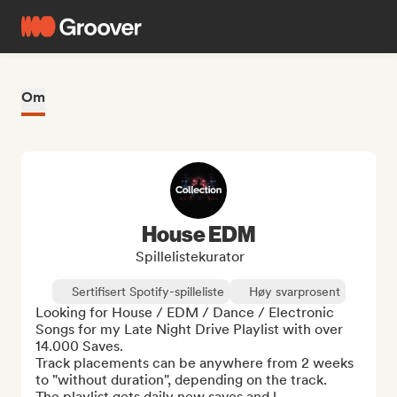
Om
House EDM
Spillelistekurator
Sertifisert Spotify-spilleliste
Høy svarprosent
Looking for House / EDM / Dance / Electronic 
Songs for my Late Night Drive Playlist with over 
14.000 Saves.

Track placements can be anywhere from 2 weeks 
to "without duration", depending on the track.

The playlist gets daily new saves and l...