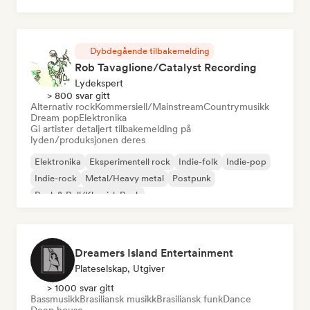
Dybdegående tilbakemelding
Rob Tavaglione/Catalyst Recording
Lydekspert
> 800 svar gitt
Alternativ rock
Kommersiell/Mainstream
Countrymusikk
Dream pop
Elektronika
Gi artister detaljert tilbakemelding på
lyden/produksjonen deres
Elektronika
Eksperimentell rock
Indie-folk
Indie-pop
Indie-rock
Metal/Heavy metal
Postpunk
Rock & Roll/Klassisk Rock
Dreamers Island Entertainment
Plateselskap, Utgiver
> 1000 svar gitt
Bassmusikk
Brasiliansk musikk
Brasiliansk funk
Dance