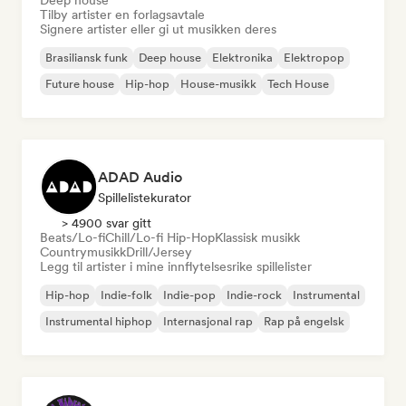
Deep house
Tilby artister en forlagsavtale
Signere artister eller gi ut musikken deres
Brasiliansk funk
Deep house
Elektronika
Elektropop
Future house
Hip-hop
House-musikk
Tech House
ADAD Audio
Spillelistekurator
> 4900 svar gitt
Beats/Lo-fi
Chill/Lo-fi Hip-Hop
Klassisk musikk
Countrymusikk
Drill/Jersey
Legg til artister i mine innflytelsesrike spillelister
Hip-hop
Indie-folk
Indie-pop
Indie-rock
Instrumental
Instrumental hiphop
Internasjonal rap
Rap på engelsk