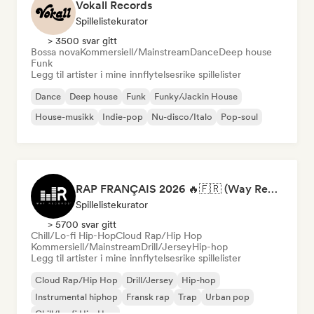
Vokall Records
Spillelistekurator
> 3500 svar gitt
Bossa nova
Kommersiell/Mainstream
Dance
Deep house
Funk
Legg til artister i mine innflytelsesrike spillelister
Dance
Deep house
Funk
Funky/Jackin House
House-musikk
Indie-pop
Nu-disco/Italo
Pop-soul
RAP FRANÇAIS 2026 🔥🇫🇷 (Way Records)
Spillelistekurator
> 5700 svar gitt
Chill/Lo-fi Hip-Hop
Cloud Rap/Hip Hop
Kommersiell/Mainstream
Drill/Jersey
Hip-hop
Legg til artister i mine innflytelsesrike spillelister
Cloud Rap/Hip Hop
Drill/Jersey
Hip-hop
Instrumental hiphop
Fransk rap
Trap
Urban pop
Chill/Lo-fi Hip-Hop