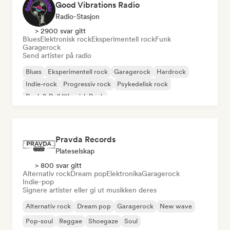
Good Vibrations Radio
Radio-Stasjon
> 2900 svar gitt
Blues
Elektronisk rock
Eksperimentell rock
Funk
Garagerock
Send artister på radio
Blues
Eksperimentell rock
Garagerock
Hardrock
Indie-rock
Progressiv rock
Psykedelisk rock
Rock & Roll/Klassisk Rock
Pravda Records
Plateselskap
> 800 svar gitt
Alternativ rock
Dream pop
Elektronika
Garagerock
Indie-pop
Signere artister eller gi ut musikken deres
Alternativ rock
Dream pop
Garagerock
New wave
Pop-soul
Reggae
Shoegaze
Soul