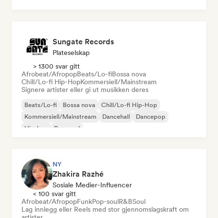
Sungate Records
Plateselskap
> 1300 svar gitt
Afrobeat/Afropop
Beats/Lo-fi
Bossa nova
Chill/Lo-fi Hip-Hop
Kommersiell/Mainstream
Signere artister eller gi ut musikken deres
Beats/Lo-fi
Bossa nova
Chill/Lo-fi Hip-Hop
Kommersiell/Mainstream
Dancehall
Dancepop
Hip-hop
Pop-soul
NY
Zhakira Razhé
Sosiale Medier-Influencer
< 100 svar gitt
Afrobeat/Afropop
Funk
Pop-soul
R&B
Soul
Lag innlegg eller Reels med stor gjennomslagskraft om
artister