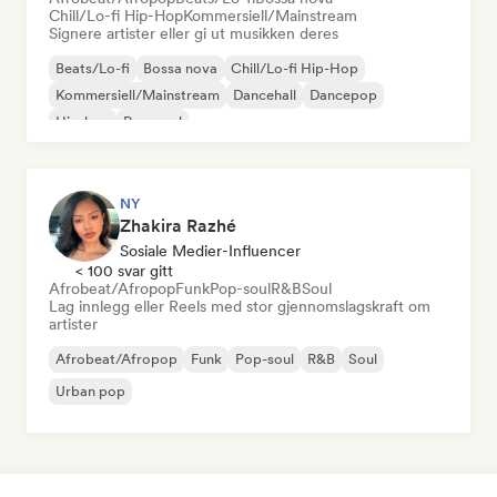
Chill/Lo-fi Hip-Hop
Kommersiell/Mainstream
Signere artister eller gi ut musikken deres
Beats/Lo-fi
Bossa nova
Chill/Lo-fi Hip-Hop
Kommersiell/Mainstream
Dancehall
Dancepop
Hip-hop
Pop-soul
NY
Zhakira Razhé
Sosiale Medier-Influencer
< 100 svar gitt
Afrobeat/Afropop
Funk
Pop-soul
R&B
Soul
Lag innlegg eller Reels med stor gjennomslagskraft om
artister
Afrobeat/Afropop
Funk
Pop-soul
R&B
Soul
Urban pop