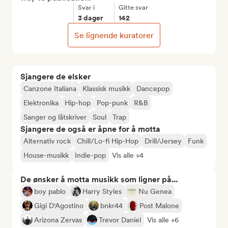
Svar i
Gitte svar
3 dager
142
Se lignende kuratorer
Sjangere de elsker
Canzone Italiana
Klassisk musikk
Dancepop
Elektronika
Hip-hop
Pop-punk
R&B
Sanger og låtskriver
Soul
Trap
Sjangere de også er åpne for å motta
Alternativ rock
Chill/Lo-fi Hip-Hop
Drill/Jersey
Funk
House-musikk
Indie-pop
Vis alle +4
De ønsker å motta musikk som ligner på...
boy pablo
Harry Styles
Nu Genea
Gigi D'Agostino
bnkr44
Post Malone
Arizona Zervas
Trevor Daniel
Vis alle +6