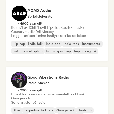
ADAD Audio
Spillelistekurator
> 4900 svar gitt
Beats/Lo-fi
Chill/Lo-fi Hip-Hop
Klassisk musikk
Countrymusikk
Drill/Jersey
Legg til artister i mine innflytelsesrike spillelister
Hip-hop
Indie-folk
Indie-pop
Indie-rock
Instrumental
Instrumental hiphop
Internasjonal rap
Rap på engelsk
Good Vibrations Radio
Radio-Stasjon
> 2900 svar gitt
Blues
Elektronisk rock
Eksperimentell rock
Funk
Garagerock
Send artister på radio
Blues
Eksperimentell rock
Garagerock
Hardrock