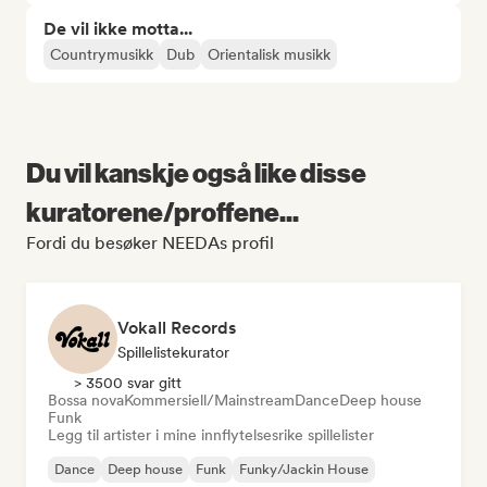
De vil ikke motta...
Countrymusikk
Dub
Orientalisk musikk
Du vil kanskje også like disse
kuratorene/proffene...
Fordi du besøker NEEDAs profil
Vokall Records
Spillelistekurator
> 3500 svar gitt
Bossa nova
Kommersiell/Mainstream
Dance
Deep house
Funk
Legg til artister i mine innflytelsesrike spillelister
Dance
Deep house
Funk
Funky/Jackin House