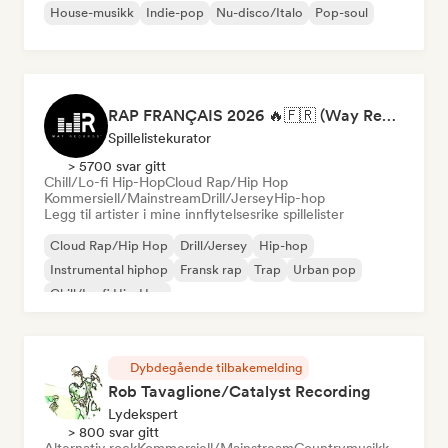
House-musikk
Indie-pop
Nu-disco/Italo
Pop-soul
RAP FRANÇAIS 2026 🔥🇫🇷 (Way Records)
Spillelistekurator
> 5700 svar gitt
Chill/Lo-fi Hip-Hop
Cloud Rap/Hip Hop
Kommersiell/Mainstream
Drill/Jersey
Hip-hop
Legg til artister i mine innflytelsesrike spillelister
Cloud Rap/Hip Hop
Drill/Jersey
Hip-hop
Instrumental hiphop
Fransk rap
Trap
Urban pop
Chill/Lo-fi Hip-Hop
Dybdegående tilbakemelding
Rob Tavaglione/Catalyst Recording
Lydekspert
> 800 svar gitt