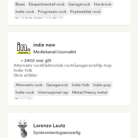
Blues
Eksperimentell rock
Garagerock
Hardrock
Indie-rock
Progressiv rock
Psykedelisk rock
Rock & Roll/Klassisk Rock
indie now
Mediekanal/journalist
> 2400 svar gitt
Alternativ rock
Elektronisk rock
Garagerock
Hip-hop
Indie-folk
Skriv artikler
Alternativ rock
Garagerock
Indie-folk
Indie-pop
Indie-rock
Internasjonal rap
Metal/Heavy metal
Poprock
Lorenzo Lautz
Synkroniseringsansvarlig