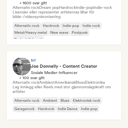
> 1600 svar gitt
Alternativ rock
Dream pop
Hardrock
Indie-pop
Indie-rock
Lisensier eller representer artisternas låtar för
bilde-/videosynkronisering
Alternativ rock
Hardrock
Indie-pop
Indie-rock
Metal/Heavy metal
New wave
Postpunk
Psykedelisk rock
NY
Joe Donnelly - Content Creator
Sosiale Medier-Influencer
< 100 svar gitt
Alternativ rock
Ambient
Amerikansk
Blues
Elektronika
Lag innlegg eller Reels med stor gjennomslagskraft om
artister
Alternativ rock
Ambient
Blues
Elektronisk rock
Garagerock
Hardrock
Indie Dance
Indie-pop