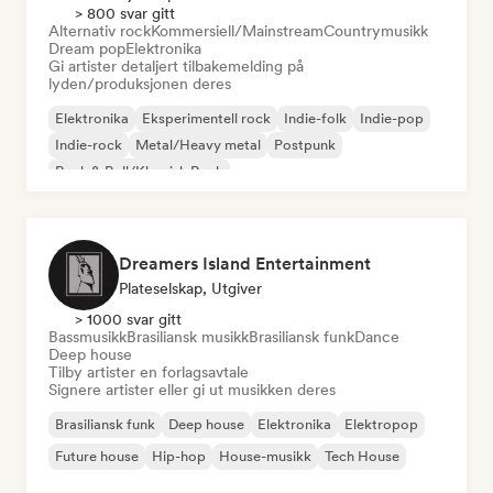
> 800 svar gitt
Alternativ rock
Kommersiell/Mainstream
Countrymusikk
Dream pop
Elektronika
Gi artister detaljert tilbakemelding på
lyden/produksjonen deres
Elektronika
Eksperimentell rock
Indie-folk
Indie-pop
Indie-rock
Metal/Heavy metal
Postpunk
Rock & Roll/Klassisk Rock
Dreamers Island Entertainment
Plateselskap, Utgiver
> 1000 svar gitt
Bassmusikk
Brasiliansk musikk
Brasiliansk funk
Dance
Deep house
Tilby artister en forlagsavtale
Signere artister eller gi ut musikken deres
Brasiliansk funk
Deep house
Elektronika
Elektropop
Future house
Hip-hop
House-musikk
Tech House