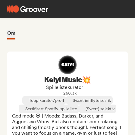
Om
Keiyi Music💥
Spillelistekurator
260.3k
Topp kurator/proff
Svært innflytelsesrik
Sertifisert Spotify-spilleliste
(Svært) selektiv
God mode 💀 | Moods: Badass, Darker, and 
Aggressive Vibes. But also contain some relaxing 
and chilling (mostly phonk though). Perfect song if 
you want to focus on a game, gym or just to feel 