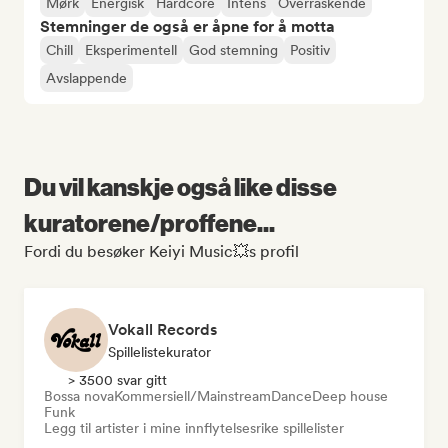
Mørk
Energisk
Hardcore
Intens
Overraskende
Stemninger de også er åpne for å motta
Chill
Eksperimentell
God stemning
Positiv
Avslappende
Du vil kanskje også like disse
kuratorene/proffene...
Fordi du besøker Keiyi Music💥s profil
Vokall Records
Spillelistekurator
> 3500 svar gitt
Bossa nova
Kommersiell/Mainstream
Dance
Deep house
Funk
Legg til artister i mine innflytelsesrike spillelister