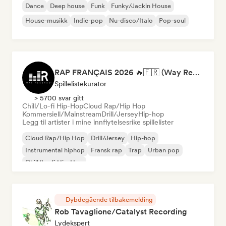
Dance
Deep house
Funk
Funky/Jackin House
House-musikk
Indie-pop
Nu-disco/Italo
Pop-soul
RAP FRANÇAIS 2026 🔥🇫🇷 (Way Records)
Spillelistekurator
> 5700 svar gitt
Chill/Lo-fi Hip-Hop
Cloud Rap/Hip Hop
Kommersiell/Mainstream
Drill/Jersey
Hip-hop
Legg til artister i mine innflytelsesrike spillelister
Cloud Rap/Hip Hop
Drill/Jersey
Hip-hop
Instrumental hiphop
Fransk rap
Trap
Urban pop
Chill/Lo-fi Hip-Hop
Dybdegående tilbakemelding
Rob Tavaglione/Catalyst Recording
Lydekspert