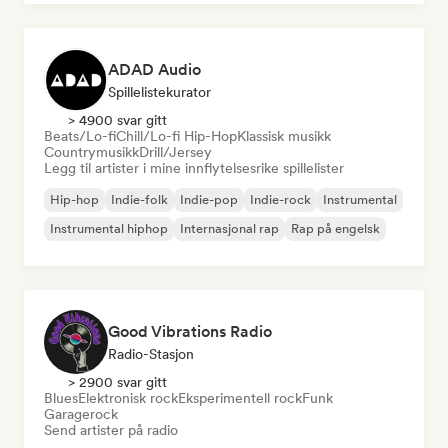
ADAD Audio
Spillelistekurator
> 4900 svar gitt
Beats/Lo-fi
Chill/Lo-fi Hip-Hop
Klassisk musikk
Countrymusikk
Drill/Jersey
Legg til artister i mine innflytelsesrike spillelister
Hip-hop
Indie-folk
Indie-pop
Indie-rock
Instrumental
Instrumental hiphop
Internasjonal rap
Rap på engelsk
Good Vibrations Radio
Radio-Stasjon
> 2900 svar gitt
Blues
Elektronisk rock
Eksperimentell rock
Funk
Garagerock
Send artister på radio