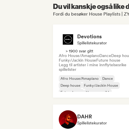
Du vil kanskje også like
Fordi du besøker House Playlists | Z
Devotions
Spillelistekurator
> 1900 svar gitt
Afro House/Amapiano
Dance
Deep hou
Funky/Jackin House
Future house
Legg til artister i mine innflytelsesrike
spillelister
Afro House/Amapiano
Dance
Deep house
Funky/Jackin House
Future house
House-musikk
Melodisk & progressiv house
Tech Hou
DAHR
Spillelistekurator