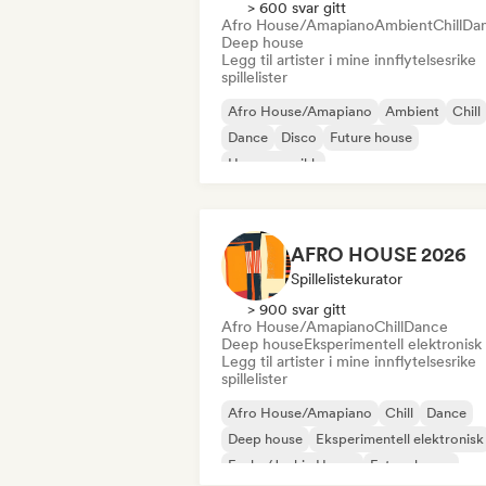
> 600 svar gitt
Afro House/Amapiano
Ambient
Chill
Da
Deep house
Legg til artister i mine innflytelsesrike
spillelister
Afro House/Amapiano
Ambient
Chill
Dance
Disco
Future house
House-musikk
Melodisk & progressiv house
AFRO HOUSE 2026
Spillelistekurator
> 900 svar gitt
Afro House/Amapiano
Chill
Dance
Deep house
Eksperimentell elektronisk
Legg til artister i mine innflytelsesrike
spillelister
Afro House/Amapiano
Chill
Dance
Deep house
Eksperimentell elektronisk
Funky/Jackin House
Future house