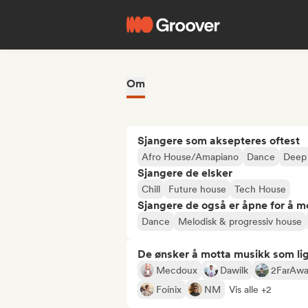
Om
Sjangere som aksepteres oftest
Afro House/Amapiano
Dance
Deep
Sjangere de elsker
Chill
Future house
Tech House
Sjangere de også er åpne for å m
Dance
Melodisk & progressiv house
De ønsker å motta musikk som lig
Mecdoux
Dawilk
2FarAw
Foínix
NM
Vis alle +2