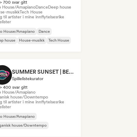
> 700 svar gitt
o House/Amapiano
Dance
Deep house
se-musikk
Tech House
 til artister i mine innflytelsesrike
lelister
ro House/Amapiano
Dance
ep house
House-musikk
Tech House
SUMMER SUNSET | BEACH BAR 2026
Spillelistekurator
> 400 svar gitt
o House/Amapiano
anisk house/Downtempo
 til artister i mine innflytelsesrike
lelister
ro House/Amapiano
ganisk house/Downtempo