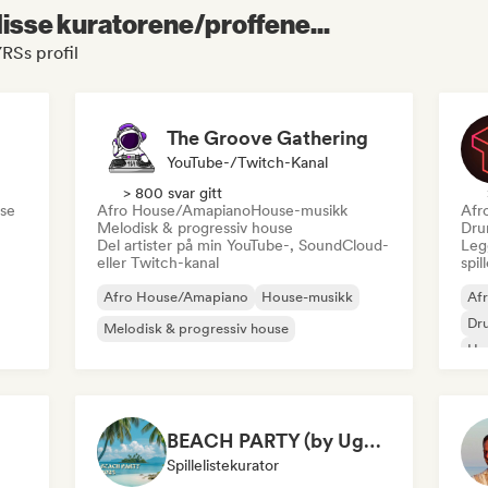
 disse kuratorene/proffene...
YRSs profil
The Groove Gathering
YouTube-/Twitch-Kanal
> 800 svar gitt
se
Afro House/Amapiano
House-musikk
Afr
Melodisk & progressiv house
Dru
Del artister på min YouTube-, SoundCloud-
Legg
eller Twitch-kanal
spil
Afro House/Amapiano
House-musikk
Af
Dr
Melodisk & progressiv house
Ho
se
Mel
Te
BEACH PARTY (by Ugg’A)
Spillelistekurator