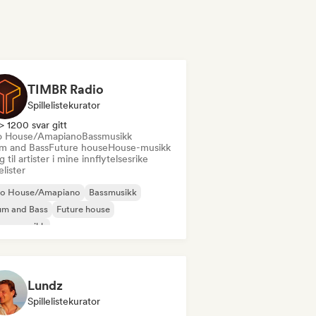
TIMBR Radio
Spillelistekurator
> 1200 svar gitt
o House/Amapiano
Bassmusikk
m and Bass
Future house
House-musikk
 til artister i mine innflytelsesrike
lelister
ro House/Amapiano
Bassmusikk
um and Bass
Future house
use-musikk
odisk & progressiv house
Psy-trance
ch House
Lundz
Spillelistekurator