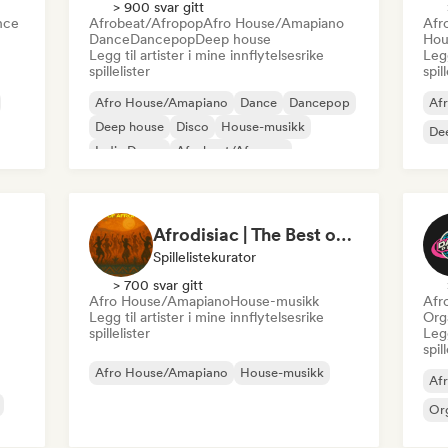
> 900 svar gitt
nce
Afrobeat/Afropop
Afro House/Amapiano
Afr
Dance
Dancepop
Deep house
Hou
Legg til artister i mine innflytelsesrike
Legg
spillelister
spil
Afro House/Amapiano
Dance
Dancepop
Af
Deep house
Disco
House-musikk
De
Indie Dance
Afrobeat/Afropop
Afrodisiac | The Best of Afro House
Spillelistekurator
> 700 svar gitt
Afro House/Amapiano
House-musikk
Afr
Legg til artister i mine innflytelsesrike
Org
spillelister
Legg
spil
Afro House/Amapiano
House-musikk
Af
Or