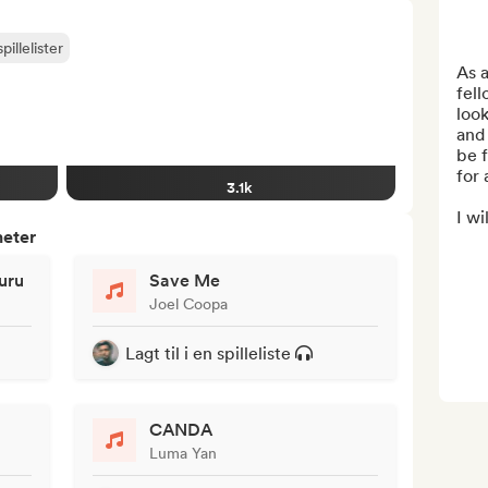
pillelister
As a
fell
look
and 
be f
for 
3.1k
I wi
heter
uru
Save Me
Joel Coopa
Lagt til i en spilleliste
CANDA
Luma Yan