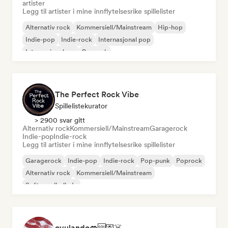
artister
Legg til artister i mine innflytelsesrike spillelister
Alternativ rock
Kommersiell/Mainstream
Hip-hop
Indie-pop
Indie-rock
Internasjonal pop
Internasjonal rap
Poprock
The Perfect Rock Vibe
Spillelistekurator
> 2900 svar gitt
Alternativ rock
Kommersiell/Mainstream
Garagerock
Indie-pop
Indie-rock
Legg til artister i mine innflytelsesrike spillelister
Garagerock
Indie-pop
Indie-rock
Pop-punk
Poprock
Alternativ rock
Kommersiell/Mainstream
Soft pop/ballade
ovulando💋🆘💌☠️