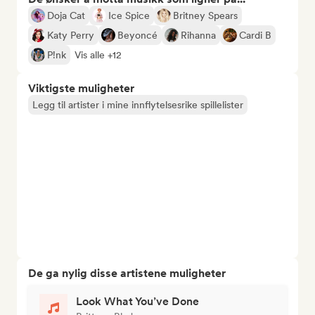
Doja Cat
Ice Spice
Britney Spears
Katy Perry
Beyoncé
Rihanna
Cardi B
P!nk
Vis alle +12
Viktigste muligheter
Legg til artister i mine innflytelsesrike spillelister
De ga nylig disse artistene muligheter
Look What You’ve Done