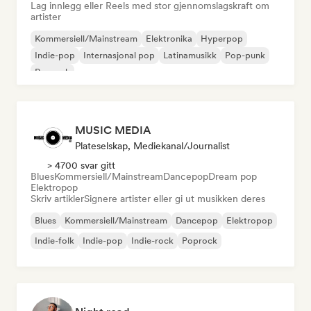
Lag innlegg eller Reels med stor gjennomslagskraft om
artister
Kommersiell/Mainstream
Elektronika
Hyperpop
Indie-pop
Internasjonal pop
Latinamusikk
Pop-punk
Poprock
MUSIC MEDIA
Plateselskap, Mediekanal/journalist
> 4700 svar gitt
Blues
Kommersiell/Mainstream
Dancepop
Dream pop
Elektropop
Skriv artikler
Signere artister eller gi ut musikken deres
Blues
Kommersiell/Mainstream
Dancepop
Elektropop
Indie-folk
Indie-pop
Indie-rock
Poprock