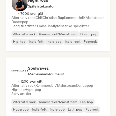
Night road
Spillelistekurator
> 7000 svar gitt
Alternativ rock
Chill
Christian Rap
Kommersiell/Mainstream
Dancepop
Legg til artister i mine innflytelsesrike spillelister
Alternativ rock
Kommersiell/Mainstream
Dream pop
Hip-hop
Indie-folk
Indie-pop
Indie-rock
Poprock
Soulwavez
Mediekanal/journalist
> 1200 svar gitt
Alternativ rock
Kommersiell/Mainstream
Dancepop
Hip-hop
Hyperpop
Skriv artikler
Alternativ rock
Kommersiell/Mainstream
Hip-hop
Hyperpop
Indie-folk
Indie-pop
Latin pop
Poprock