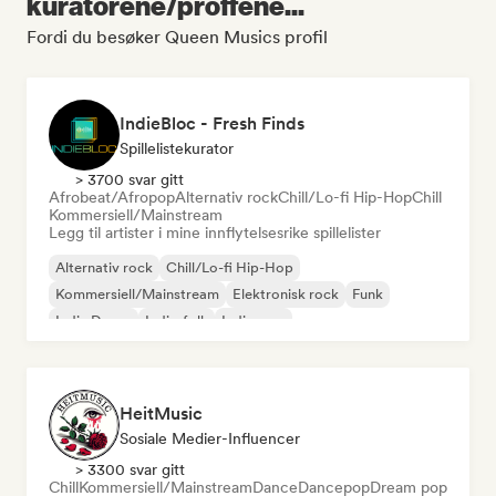
kuratorene/proffene...
Fordi du besøker Queen Musics profil
IndieBloc - Fresh Finds
Spillelistekurator
> 3700 svar gitt
Afrobeat/Afropop
Alternativ rock
Chill/Lo-fi Hip-Hop
Chill
Kommersiell/Mainstream
Legg til artister i mine innflytelsesrike spillelister
Alternativ rock
Chill/Lo-fi Hip-Hop
Kommersiell/Mainstream
Elektronisk rock
Funk
Indie Dance
Indie-folk
Indie-pop
HeitMusic
Sosiale Medier-Influencer
> 3300 svar gitt
Chill
Kommersiell/Mainstream
Dance
Dancepop
Dream pop