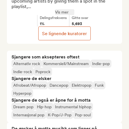
upcoming artists by giving them a spot in the 
playlist,...
Vis mer
Delingsfrekvens
Gitte svar
1%
5,693
Se lignende kuratorer
Sjangere som aksepteres oftest
Alternativ rock
Kommersiell/Mainstream
Indie-pop
Indie-rock
Poprock
Sjangere de elsker
Afrobeat/Afropop
Dancepop
Elektropop
Funk
Hyperpop
Sjangere de også er åpne for å motta
Dream pop
Hip-hop
Instrumental hiphop
Internasjonal pop
K-Pop/J-Pop
Pop-soul
De ønsker å motta musikk som ligner på...