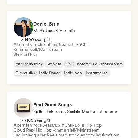
Daniel Bisla
Mediekanal/journalist
> 1400 svar gitt
Alternativ rock
Ambient
Beats/Lo-fi
Chill
Kommersiell/Mainstream
Skriv artikler
Alternativ rock
Ambient
Chill
Kommersiell/Mainstream
Filmmusikk
Indie Dance
Indie-pop
Instrumental
Find Good Songs
Spillelistekurator, Sosiale Medier-Influencer
> 7100 svar gitt
Alternativ rock
Beats/Lo-fi
Chill/Lo-fi Hip-Hop
Cloud Rap/Hip Hop
Kommersiell/Mainstream
Lag innlegg eller Reels med stor gjennomslagskraft om