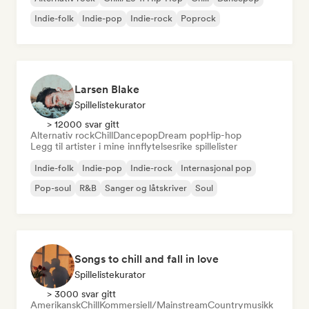
Indie-folk
Indie-pop
Indie-rock
Poprock
Larsen Blake
Spillelistekurator
> 12000 svar gitt
Alternativ rock
Chill
Dancepop
Dream pop
Hip-hop
Legg til artister i mine innflytelsesrike spillelister
Indie-folk
Indie-pop
Indie-rock
Internasjonal pop
Pop-soul
R&B
Sanger og låtskriver
Soul
Songs to chill and fall in love
Spillelistekurator
> 3000 svar gitt
Amerikansk
Chill
Kommersiell/Mainstream
Countrymusikk