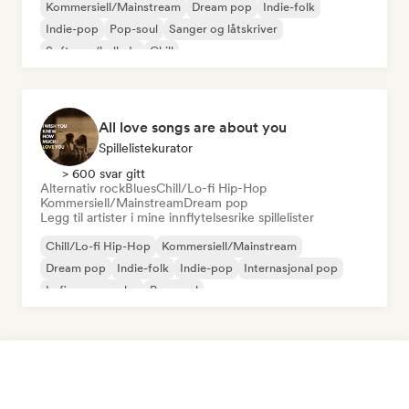
Kommersiell/Mainstream
Dream pop
Indie-folk
Indie-pop
Pop-soul
Sanger og låtskriver
Soft pop/ballade
Chill
All love songs are about you
Spillelistekurator
> 600 svar gitt
Alternativ rock
Blues
Chill/Lo-fi Hip-Hop
Kommersiell/Mainstream
Dream pop
Legg til artister i mine innflytelsesrike spillelister
Chill/Lo-fi Hip-Hop
Kommersiell/Mainstream
Dream pop
Indie-folk
Indie-pop
Internasjonal pop
Lofi-soveværelse
Pop-soul