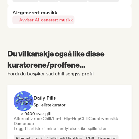
AI-generert musikk
Avviser AI-generert musikk
Du vil kanskje også like disse
kuratorene/proffene...
Fordi du besøker sad chill songss profil
Daily Pills
Spillelistekurator
> 9400 svar gitt
Alternativ rock
Chill/Lo-fi Hip-Hop
Chill
Countrymusikk
Dancepop
Legg til artister i mine innflytelsesrike spillelister
Alternativ rock
Chill/Lo-fi Hip-Hop
Chill
Dancepop