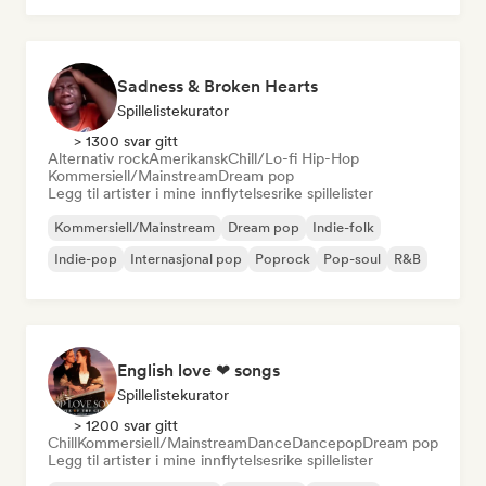
Sadness & Broken Hearts
Spillelistekurator
> 1300 svar gitt
Alternativ rock
Amerikansk
Chill/Lo-fi Hip-Hop
Kommersiell/Mainstream
Dream pop
Legg til artister i mine innflytelsesrike spillelister
Kommersiell/Mainstream
Dream pop
Indie-folk
Indie-pop
Internasjonal pop
Poprock
Pop-soul
R&B
English love ❤ songs
Spillelistekurator
> 1200 svar gitt
Chill
Kommersiell/Mainstream
Dance
Dancepop
Dream pop
Legg til artister i mine innflytelsesrike spillelister