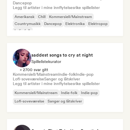
Dancepop
Legg til artister i mine innflytelsesrike spillelister
Amerikansk
Chill
Kommersiell/Mainstream
Countrymusikk
Dancepop
Elektronika
Elektropop
Indie-folk
saddest songs to cry at night
Spillelistekurator
> 2700 svar gitt
Kommersiell/Mainstream
Indie-folk
Indie-pop
Lofi-soveværelse
Sanger og låtskriver
Legg til artister i mine innflytelsesrike spillelister
Kommersiell/Mainstream
Indie-folk
Indie-pop
Lofi-soveværelse
Sanger og låtskriver