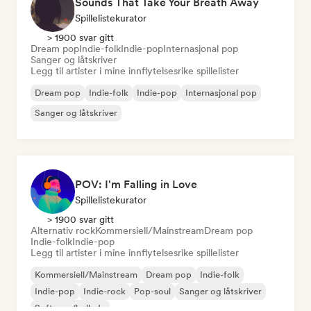
Sounds That Take Your Breath Away
Spillelistekurator
> 1900 svar gitt
Dream pop
Indie-folk
Indie-pop
Internasjonal pop
Sanger og låtskriver
Legg til artister i mine innflytelsesrike spillelister
Dream pop
Indie-folk
Indie-pop
Internasjonal pop
Sanger og låtskriver
POV: I'm Falling in Love
Spillelistekurator
> 1900 svar gitt
Alternativ rock
Kommersiell/Mainstream
Dream pop
Indie-folk
Indie-pop
Legg til artister i mine innflytelsesrike spillelister
Kommersiell/Mainstream
Dream pop
Indie-folk
Indie-pop
Indie-rock
Pop-soul
Sanger og låtskriver
Soft pop/ballade