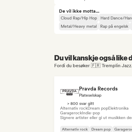
De vil ikke motta...
Cloud Rap/Hip Hop
Hard Dance/Har
Metal/Heavy metal
Rap på engelsk
Du vil kanskje også like
Fordi du besøker 🇫🇷 Tremplin Jazz/
Pravda Records
Plateselskap
> 800 svar gitt
Alternativ rock
Dream pop
Elektronika
Garagerock
Indie-pop
Signere artister eller gi ut musikken de
Alternativ rock
Dream pop
Garagero