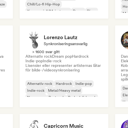
aze
Chill/Lo-fi Hip-Hop
Ho
Kommersiell/Mainstream
Dance
Disco
Mel
Dream pop
House-musikk
Or
Lorenzo Lautz
Synkroniseringsansvarlig
> 1600 svar gitt
va
Alternativ rock
Dream pop
Hardrock
Dan
Indie-pop
Indie-rock
Ele
Lisensier eller representer artisternas låtar
Kobl
res
för bilde-/videosynkronisering
arr
Legg
spil
Alternativ rock
Hardrock
Indie-pop
Da
Indie-rock
Metal/Heavy metal
El
New wave
Postpunk
Psykedelisk rock
Ho
Capricorn Music