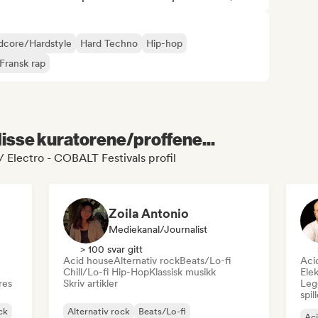
dcore/Hardstyle
Hard Techno
Hip-hop
Fransk rap
 disse kuratorene/proffene...
 Electro - COBALT Festivals profil
Zoila Antonio
Mediekanal/journalist
> 100 svar gitt
Acid house
Alternativ rock
Beats/Lo-fi
Aci
Chill/Lo-fi Hip-Hop
Klassisk musikk
Elek
res
Skriv artikler
Legg
spil
ck
Alternativ rock
Beats/Lo-fi
Ac