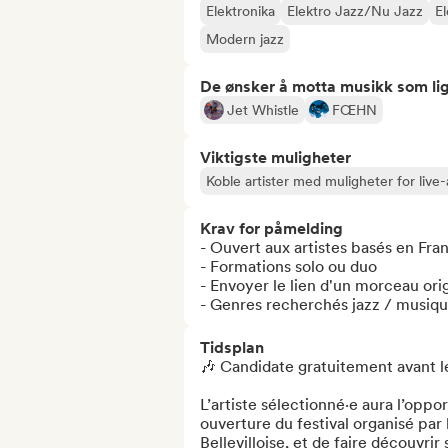
Elektronika
Elektro Jazz/Nu Jazz
El
Modern jazz
De ønsker å motta musikk som lig
Jet Whistle
FŒHN
Viktigste muligheter
Koble artister med muligheter for liv
Krav for påmelding
- Ouvert aux artistes basés en Fran
- Formations solo ou duo 

- Envoyer le lien d'un morceau orig
- Genres recherchés jazz / musiq
Tidsplan
🎶 Candidate gratuitement avant le
L’artiste sélectionné·e aura l’oppo
ouverture du festival organisé par 
Bellevilloise, et de faire découvri