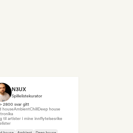
N3UX
Spillelistekurator
> 2800 svar gitt
d house
Ambient
Chill
Deep house
tronika
 til artister i mine innflytelsesrike
lelister
id house
Ambient
Deep house