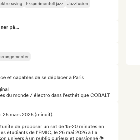
ektro swing
Eksperimentell jazz
Jazzfusion
ner på...
e-arrangementer
ce et capables de se déplacer à Paris 

inal

ues du monde / électro dans l’esthétique COBALT
 26 mars 2026 (minuit).

rtunité de proposer un set de 15-20 minutes en 
les étudiants de l'EMIC, le 26 mai 2026 à La 
r son univers à un public curieux et passionné 🌟