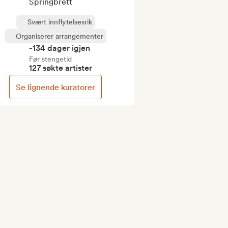
Springbrett
Svært innflytelsesrik
Organiserer arrangementer
-134 dager igjen
Før stengetid
127 søkte artister
Se lignende kuratorer