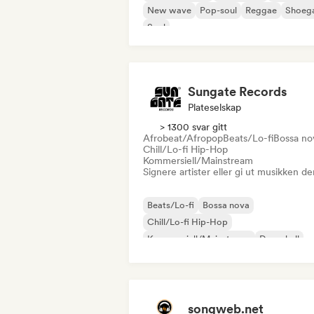
New wave
Pop-soul
Reggae
Shoeg
Soul
Sungate Records
Plateselskap
> 1300 svar gitt
Afrobeat/Afropop
Beats/Lo-fi
Bossa no
Chill/Lo-fi Hip-Hop
Kommersiell/Mainstream
Signere artister eller gi ut musikken de
Beats/Lo-fi
Bossa nova
Chill/Lo-fi Hip-Hop
Kommersiell/Mainstream
Dancehall
Dancepop
Hip-hop
Pop-soul
songweb.net