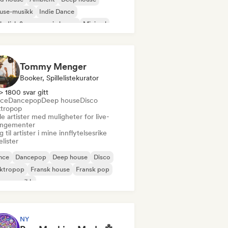
use-musikk
Indie Dance
odisk & progressiv house
Minimal
ganisk house/Downtempo
Tommy Menger
Booker, Spillelistekurator
> 1800 svar gitt
ce
Dancepop
Deep house
Disco
ktropop
e artister med muligheter for live-
angementer
 til artister i mine innflytelsesrike
lelister
nce
Dancepop
Deep house
Disco
ektropop
Fransk house
Fransk pop
use-musikk
NY