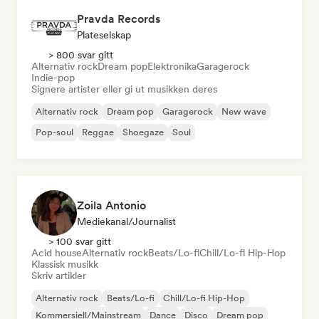
Pravda Records
Plateselskap
> 800 svar gitt
Alternativ rock
Dream pop
Elektronika
Garagerock
Indie-pop
Signere artister eller gi ut musikken deres
Alternativ rock
Dream pop
Garagerock
New wave
Pop-soul
Reggae
Shoegaze
Soul
Zoila Antonio
Mediekanal/journalist
> 100 svar gitt
Acid house
Alternativ rock
Beats/Lo-fi
Chill/Lo-fi Hip-Hop
Klassisk musikk
Skriv artikler
Alternativ rock
Beats/Lo-fi
Chill/Lo-fi Hip-Hop
Kommersiell/Mainstream
Dance
Disco
Dream pop