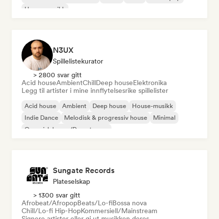
House-musikk
N3UX
Spillelistekurator
> 2800 svar gitt
Acid house
Ambient
Chill
Deep house
Elektronika
Legg til artister i mine innflytelsesrike spillelister
Acid house
Ambient
Deep house
House-musikk
Indie Dance
Melodisk & progressiv house
Minimal
Organisk house/Downtempo
Sungate Records
Plateselskap
> 1300 svar gitt
Afrobeat/Afropop
Beats/Lo-fi
Bossa nova
Chill/Lo-fi Hip-Hop
Kommersiell/Mainstream
Signere artister eller gi ut musikken deres