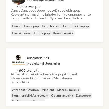
> 1800 svar gitt
Dance
Dancepop
Deep house
Disco
Elektropop
Koble artister med muligheter for live-arrangementer
Legg til artister i mine innflytelsesrike spillelister
Dance
Dancepop
Deep house
Disco
Elektropop
Fransk house
Fransk pop
House-musikk
songweb.net
Mediekanal/journalist
> 900 svar gitt
Afrikansk musikk
Afrobeat/Afropop
Ambient
Klassisk musikk
Kommersiell/Mainstream
Skriv artikler
Afrobeat/Afropop
Ambient
Klassisk musikk
Kommersiell/Mainstream
Countrymusikk
Dancepop
Drill/Jersey
Hip-hop