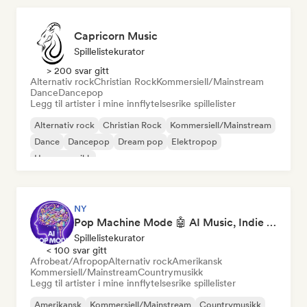
Capricorn Music
Spillelistekurator
> 200 svar gitt
Alternativ rock
Christian Rock
Kommersiell/Mainstream
Dance
Dancepop
Legg til artister i mine innflytelsesrike spillelister
Alternativ rock
Christian Rock
Kommersiell/Mainstream
Dance
Dancepop
Dream pop
Elektropop
House-musikk
NY
Pop Machine Mode 🤖 AI Music, Indie Pop & Dream Pop
Spillelistekurator
< 100 svar gitt
Afrobeat/Afropop
Alternativ rock
Amerikansk
Kommersiell/Mainstream
Countrymusikk
Legg til artister i mine innflytelsesrike spillelister
Amerikansk
Kommersiell/Mainstream
Countrymusikk