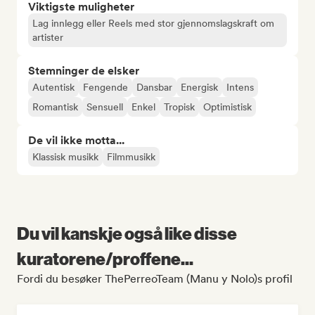
Viktigste muligheter
Lag innlegg eller Reels med stor gjennomslagskraft om
artister
Stemninger de elsker
Autentisk
Fengende
Dansbar
Energisk
Intens
Romantisk
Sensuell
Enkel
Tropisk
Optimistisk
De vil ikke motta...
Klassisk musikk
Filmmusikk
Du vil kanskje også like disse
kuratorene/proffene...
Fordi du besøker ThePerreoTeam (Manu y Nolo)s profil