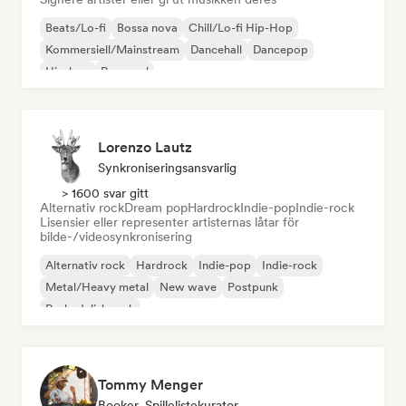
Beats/Lo-fi
Bossa nova
Chill/Lo-fi Hip-Hop
Kommersiell/Mainstream
Dancehall
Dancepop
Hip-hop
Pop-soul
Lorenzo Lautz
Synkroniseringsansvarlig
> 1600 svar gitt
Alternativ rock
Dream pop
Hardrock
Indie-pop
Indie-rock
Lisensier eller representer artisternas låtar för
bilde-/videosynkronisering
Alternativ rock
Hardrock
Indie-pop
Indie-rock
Metal/Heavy metal
New wave
Postpunk
Psykedelisk rock
Tommy Menger
Booker, Spillelistekurator