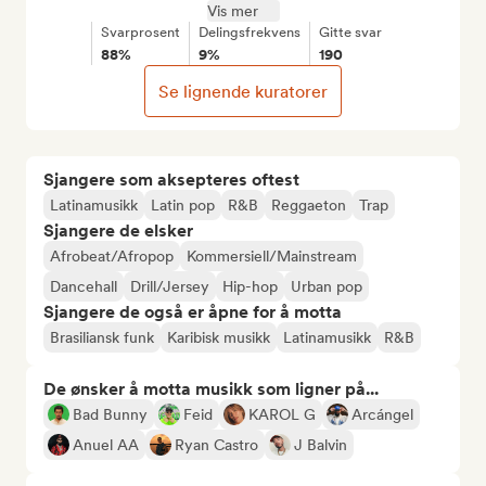
Vis mer
Svarprosent
Delingsfrekvens
Gitte svar
88%
9%
190
Se lignende kuratorer
Sjangere som aksepteres oftest
Latinamusikk
Latin pop
R&B
Reggaeton
Trap
Sjangere de elsker
Afrobeat/Afropop
Kommersiell/Mainstream
Dancehall
Drill/Jersey
Hip-hop
Urban pop
Sjangere de også er åpne for å motta
Brasiliansk funk
Karibisk musikk
Latinamusikk
R&B
De ønsker å motta musikk som ligner på...
Bad Bunny
Feid
KAROL G
Arcángel
Anuel AA
Ryan Castro
J Balvin