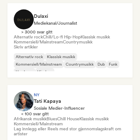
Dulaxi
Mediekanal/journalist
> 3000 svar gitt
Alternativ rock
Chill/Lo-fi Hip-Hop
Klassisk musikk
Kommersiell/Mainstream
Countrymusikk
Skriv artikler
Alternativ rock
Klassisk musikk
Kommersiell/Mainstream
Countrymusikk
Dub
Funk
Hardcore
Hip-hop
NY
Tati Kapaya
Sosiale Medier-Influencer
< 100 svar gitt
Afrikansk musikk
Blues
Chill House
Klassisk musikk
Kommersiell/Mainstream
Lag innlegg eller Reels med stor gjennomslagskraft om
artister