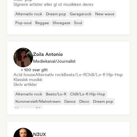
Signere artister eller gi ut musikken deres
Alternativ rock
Dream pop
Garagerock
New wave
Pop-soul
Reggae
Shoegaze
Soul
Zoila Antonio
Mediekanal/journalist
> 100 svar gitt
Acid house
Alternativ rock
Beats/Lo-fi
Chill/Lo-fi Hip-Hop
Klassisk musikk
Skriv artikler
Alternativ rock
Beats/Lo-fi
Chill/Lo-fi Hip-Hop
Kommersiell/Mainstream
Dance
Disco
Dream pop
House-musikk
N3UX