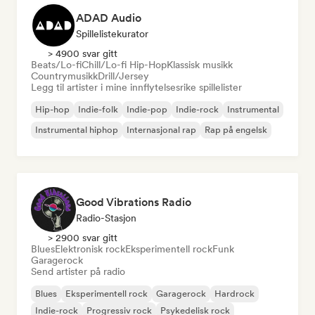
ADAD Audio
Spillelistekurator
> 4900 svar gitt
Beats/Lo-fi
Chill/Lo-fi Hip-Hop
Klassisk musikk
Countrymusikk
Drill/Jersey
Legg til artister i mine innflytelsesrike spillelister
Hip-hop
Indie-folk
Indie-pop
Indie-rock
Instrumental
Instrumental hiphop
Internasjonal rap
Rap på engelsk
Good Vibrations Radio
Radio-Stasjon
> 2900 svar gitt
Blues
Elektronisk rock
Eksperimentell rock
Funk
Garagerock
Send artister på radio
Blues
Eksperimentell rock
Garagerock
Hardrock
Indie-rock
Progressiv rock
Psykedelisk rock