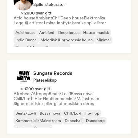
Spillelistekurator
> 2800 svar gitt
Acid house
Ambient
Chill
Deep house
Elektronika
Legg til artister i mine innflytelsesrike spillelister
Acid house
Ambient
Deep house
House-musikk
Indie Dance
Melodisk & progressiv house
Minimal
Organisk house/Downtempo
Sungate Records
Plateselskap
> 1300 svar gitt
Afrobeat/Afropop
Beats/Lo-fi
Bossa nova
Chill/Lo-fi Hip-Hop
Kommersiell/Mainstream
Signere artister eller gi ut musikken deres
Beats/Lo-fi
Bossa nova
Chill/Lo-fi Hip-Hop
Kommersiell/Mainstream
Dancehall
Dancepop
Hip-hop
Pop-soul