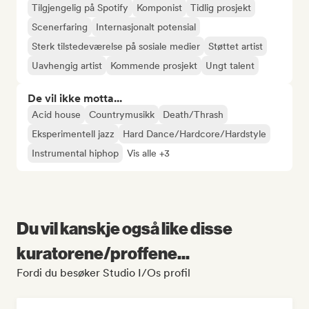
Tilgjengelig på Spotify
Komponist
Tidlig prosjekt
Scenerfaring
Internasjonalt potensial
Sterk tilstedeværelse på sosiale medier
Støttet artist
Uavhengig artist
Kommende prosjekt
Ungt talent
De vil ikke motta...
Acid house
Countrymusikk
Death/Thrash
Eksperimentell jazz
Hard Dance/Hardcore/Hardstyle
Instrumental hiphop
Vis alle +3
Du vil kanskje også like disse
kuratorene/proffene...
Fordi du besøker Studio I/Os profil