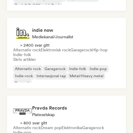
Rock & Roll/Klassisk Rock
indie now
Mediekanal/journalist
> 2400 svar gitt
Alternativ rock
Elektronisk rock
Garagerock
Hip-hop
Indie-folk
Skriv artikler
Alternativ rock
Garagerock
Indie-folk
Indie-pop
Indie-rock
Internasjonal rap
Metal/Heavy metal
Poprock
Pravda Records
Plateselskap
> 800 svar gitt
Alternativ rock
Dream pop
Elektronika
Garagerock
Indie-pop