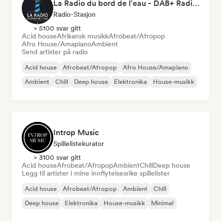
La Radio du bord de l'eau - DAB+ Radio Station (Switzerland)
Radio-Stasjon
> 5100 svar gitt
Acid house
Afrikansk musikk
Afrobeat/Afropop
Afro House/Amapiano
Ambient
Send artister på radio
Acid house
Afrobeat/Afropop
Afro House/Amapiano
Ambient
Chill
Deep house
Elektronika
House-musikk
Introp Music
Spillelistekurator
> 3100 svar gitt
Acid house
Afrobeat/Afropop
Ambient
Chill
Deep house
Legg til artister i mine innflytelsesrike spillelister
Acid house
Afrobeat/Afropop
Ambient
Chill
Deep house
Elektronika
House-musikk
Minimal