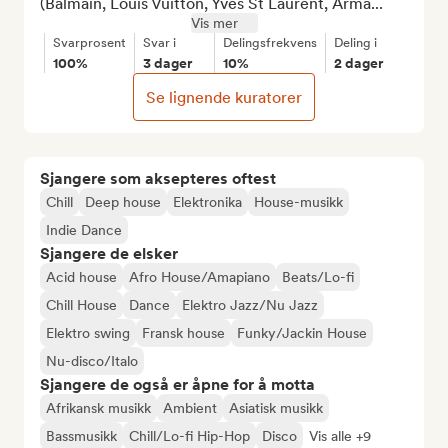
(Balmain, Louis Vuitton, Yves St Laurent, Arma...
Vis mer
Svarprosent
Svar i
Delingsfrekvens
Deling i
100%
3 dager
10%
2 dager
Se lignende kuratorer
Sjangere som aksepteres oftest
Chill
Deep house
Elektronika
House-musikk
Indie Dance
Sjangere de elsker
Acid house
Afro House/Amapiano
Beats/Lo-fi
Chill House
Dance
Elektro Jazz/Nu Jazz
Elektro swing
Fransk house
Funky/Jackin House
Nu-disco/Italo
Sjangere de også er åpne for å motta
Afrikansk musikk
Ambient
Asiatisk musikk
Bassmusikk
Chill/Lo-fi Hip-Hop
Disco
Vis alle +9