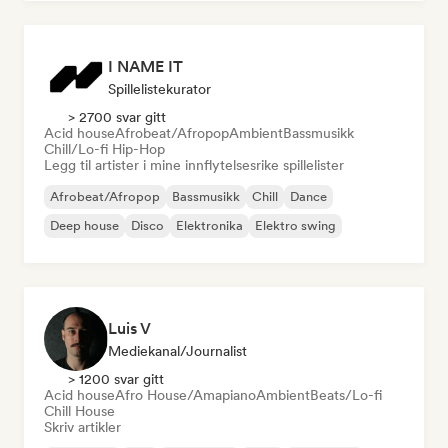
I NAME IT
Spillelistekurator
> 2700 svar gitt
Acid house
Afrobeat/Afropop
Ambient
Bassmusikk
Chill/Lo-fi Hip-Hop
Legg til artister i mine innflytelsesrike spillelister
Afrobeat/Afropop
Bassmusikk
Chill
Dance
Deep house
Disco
Elektronika
Elektro swing
Luis V
Mediekanal/journalist
> 1200 svar gitt
Acid house
Afro House/Amapiano
Ambient
Beats/Lo-fi
Chill House
Skriv artikler