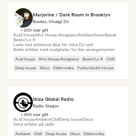
Marjorine / Dark Room in Brooklyn
Booker, Utvalgt DJ
> 200 svar gitt
Acid house
Afro House/Amapiano
Ambient
Amerikansk
Beats/Lo-fi
Laste ned artisterna låtar för mina DJ-sett
Koble artister med muligheter for live-arrangementer
Acid house
Afro House/Amapiano
Beats/Lo-fi
Chill
Deep house
Disco
Elektronika
Funky/Jackin House
Ibiza Global Radio
Radio-Stasjon
> 400 svar gitt
Acid house
Ambient
Chill
Deep house
Disco
Send artister på radio
Ambient
Chill
Deep house
Disco
Elektronika