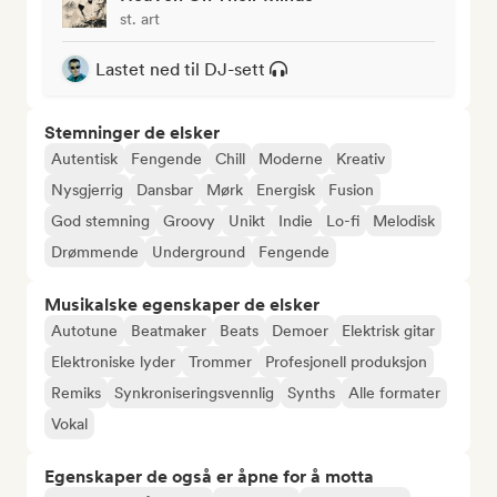
st. art
Lastet ned til DJ-sett
Stemninger de elsker
Autentisk
Fengende
Chill
Moderne
Kreativ
Nysgjerrig
Dansbar
Mørk
Energisk
Fusion
God stemning
Groovy
Unikt
Indie
Lo-fi
Melodisk
Drømmende
Underground
Fengende
Musikalske egenskaper de elsker
Autotune
Beatmaker
Beats
Demoer
Elektrisk gitar
Elektroniske lyder
Trommer
Profesjonell produksjon
Remiks
Synkroniseringsvennlig
Synths
Alle formater
Vokal
Egenskaper de også er åpne for å motta