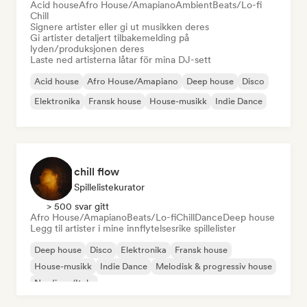
Acid house
Afro House/Amapiano
Ambient
Beats/Lo-fi
Chill
Signere artister eller gi ut musikken deres
Gi artister detaljert tilbakemelding på
lyden/produksjonen deres
Laste ned artisterna låtar för mina DJ-sett
Acid house
Afro House/Amapiano
Deep house
Disco
Elektronika
Fransk house
House-musikk
Indie Dance
chill flow
Spillelistekurator
> 500 svar gitt
Afro House/Amapiano
Beats/Lo-fi
Chill
Dance
Deep house
Legg til artister i mine innflytelsesrike spillelister
Deep house
Disco
Elektronika
Fransk house
House-musikk
Indie Dance
Melodisk & progressiv house
Nu-disco/Italo