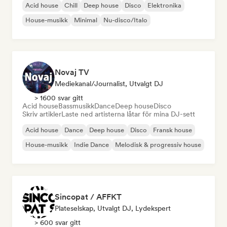
Acid house
Chill
Deep house
Disco
Elektronika
House-musikk
Minimal
Nu-disco/Italo
Novaj TV
Mediekanal/journalist, Utvalgt DJ
> 1600 svar gitt
Acid house
Bassmusikk
Dance
Deep house
Disco
Skriv artikler
Laste ned artisterna låtar för mina DJ-sett
Acid house
Dance
Deep house
Disco
Fransk house
House-musikk
Indie Dance
Melodisk & progressiv house
Sincopat / AFFKT
Plateselskap, Utvalgt DJ, Lydekspert
> 600 svar gitt