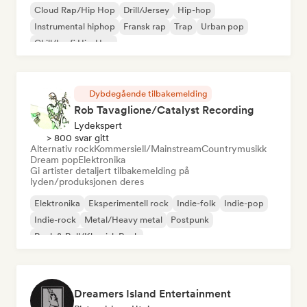
Cloud Rap/Hip Hop
Drill/Jersey
Hip-hop
Instrumental hiphop
Fransk rap
Trap
Urban pop
Chill/Lo-fi Hip-Hop
Dybdegående tilbakemelding
Rob Tavaglione/Catalyst Recording
Lydekspert
> 800 svar gitt
Alternativ rock
Kommersiell/Mainstream
Countrymusikk
Dream pop
Elektronika
Gi artister detaljert tilbakemelding på
lyden/produksjonen deres
Elektronika
Eksperimentell rock
Indie-folk
Indie-pop
Indie-rock
Metal/Heavy metal
Postpunk
Rock & Roll/Klassisk Rock
Dreamers Island Entertainment