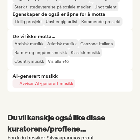
Sterk tilstedeværelse på sosiale medier
Ungt talent
Egenskaper de også er åpne for å motta
Tidlig prosjekt
Uavhengig artist
Kommende prosjekt
De vil ikke motta...
Arabisk musikk
Asiatisk musikk
Canzone Italiana
Barne- og ungdomsmusikk
Klassisk musikk
Countrymusikk
Vis alle +16
AI-generert musikk
Avviser AI-generert musikk
Du vil kanskje også like disse
kuratorene/proffene...
Fordi du besøker Silviiaaparicios profil