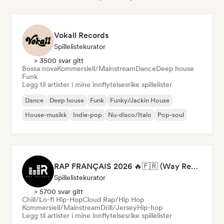
Vokall Records
Spillelistekurator
> 3500 svar gitt
Bossa nova
Kommersiell/Mainstream
Dance
Deep house
Funk
Legg til artister i mine innflytelsesrike spillelister
Dance
Deep house
Funk
Funky/Jackin House
House-musikk
Indie-pop
Nu-disco/Italo
Pop-soul
RAP FRANÇAIS 2026 🔥🇫🇷 (Way Records)
Spillelistekurator
> 5700 svar gitt
Chill/Lo-fi Hip-Hop
Cloud Rap/Hip Hop
Kommersiell/Mainstream
Drill/Jersey
Hip-hop
Legg til artister i mine innflytelsesrike spillelister