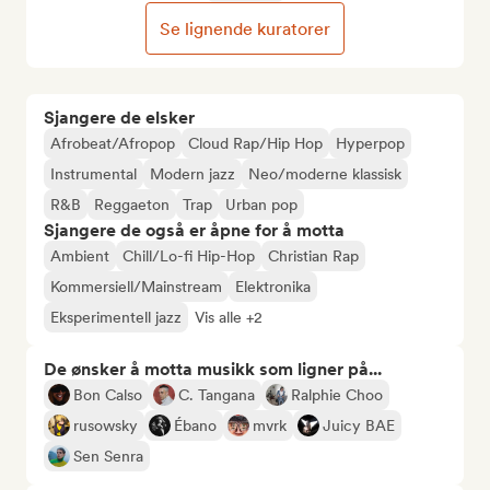
Se lignende kuratorer
Sjangere de elsker
Afrobeat/Afropop
Cloud Rap/Hip Hop
Hyperpop
Instrumental
Modern jazz
Neo/moderne klassisk
R&B
Reggaeton
Trap
Urban pop
Sjangere de også er åpne for å motta
Ambient
Chill/Lo-fi Hip-Hop
Christian Rap
Kommersiell/Mainstream
Elektronika
Eksperimentell jazz
Vis alle +2
De ønsker å motta musikk som ligner på...
Bon Calso
C. Tangana
Ralphie Choo
rusowsky
Ébano
mvrk
Juicy BAE
Sen Senra