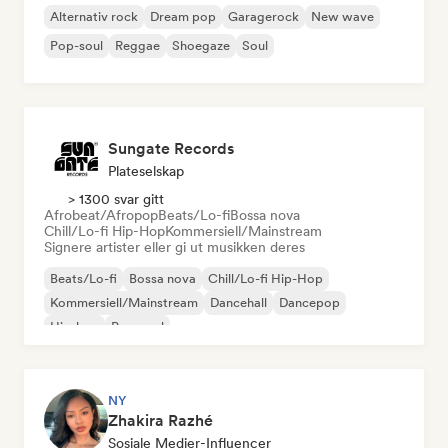
Alternativ rock
Dream pop
Garagerock
New wave
Pop-soul
Reggae
Shoegaze
Soul
Sungate Records
Plateselskap
> 1300 svar gitt
Afrobeat/Afropop
Beats/Lo-fi
Bossa nova
Chill/Lo-fi Hip-Hop
Kommersiell/Mainstream
Signere artister eller gi ut musikken deres
Beats/Lo-fi
Bossa nova
Chill/Lo-fi Hip-Hop
Kommersiell/Mainstream
Dancehall
Dancepop
Hip-hop
Pop-soul
NY
Zhakira Razhé
Sosiale Medier-Influencer