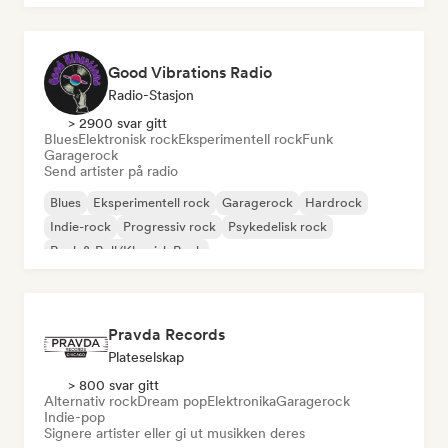
Good Vibrations Radio
Radio-Stasjon
> 2900 svar gitt
Blues
Elektronisk rock
Eksperimentell rock
Funk
Garagerock
Send artister på radio
Blues
Eksperimentell rock
Garagerock
Hardrock
Indie-rock
Progressiv rock
Psykedelisk rock
Rock & Roll/Klassisk Rock
Pravda Records
Plateselskap
> 800 svar gitt
Alternativ rock
Dream pop
Elektronika
Garagerock
Indie-pop
Signere artister eller gi ut musikken deres