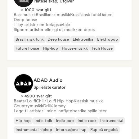
Plateselskap, Utgiver
> 1000 svar gitt
Bassmusikk
Brasiliansk musikk
Brasiliansk funk
Dance
Deep house
Tilby artister en forlagsavtale
Signere artister eller gi ut musikken deres
Brasiliansk funk
Deep house
Elektronika
Elektropop
Future house
Hip-hop
House-musikk
Tech House
ADAD Audio
Spillelistekurator
> 4900 svar gitt
Beats/Lo-fi
Chill/Lo-fi Hip-Hop
Klassisk musikk
Countrymusikk
Drill/Jersey
Legg til artister i mine innflytelsesrike spillelister
Hip-hop
Indie-folk
Indie-pop
Indie-rock
Instrumental
Instrumental hiphop
Internasjonal rap
Rap på engelsk