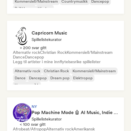
Kommersiell/Mainstream
Countrymusikk
Dancepop
Drill/Jersey
Hip-hop
Capricorn Music
Spillelistekurator
> 200 svar gitt
Alternativ rock
Christian Rock
Kommersiell/Mainstream
Dance
Dancepop
Legg til artister i mine innflytelsesrike spillelister
Alternativ rock
Christian Rock
Kommersiell/Mainstream
Dance
Dancepop
Dream pop
Elektropop
House-musikk
NY
Pop Machine Mode 🤖 AI Music, Indie Pop & Dream Pop
Spillelistekurator
< 100 svar gitt
Afrobeat/Afropop
Alternativ rock
Amerikansk