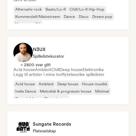
Alternativ rock
Beats/Lo-fi
Chill/Lo-fi Hip-Hop
Kommersiell/Mainstream
Dance
Disco
Dream pop
House-musikk
N3UX
Spillelistekurator
> 2800 svar gitt
Acid house
Ambient
Chill
Deep house
Elektronika
Legg til artister i mine innflytelsesrike spillelister
Acid house
Ambient
Deep house
House-musikk
Indie Dance
Melodisk & progressiv house
Minimal
Organisk house/Downtempo
Sungate Records
Plateselskap