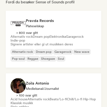
Fordi du besøker Sense of Sounds profil
Pravda Records
Plateselskap
> 800 svar gitt
Alternativ rock
Dream pop
Elektronika
Garagerock
Indie-pop
Signere artister eller gi ut musikken deres
Alternativ rock
Dream pop
Garagerock
New wave
Pop-soul
Reggae
Shoegaze
Soul
Zoila Antonio
Mediekanal/journalist
> 100 svar gitt
Acid house
Alternativ rock
Beats/Lo-fi
Chill/Lo-fi Hip-Hop
Klassisk musikk
Skriv artikler