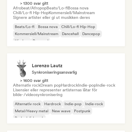
> 1300 svar gitt
Afrobeat/Afropop
Beats/Lo-fi
Bossa nova
Chill/Lo-fi Hip-Hop
Kommersiell/Mainstream
Signere artister eller gi ut musikken deres
Beats/Lo-fi
Bossa nova
Chill/Lo-fi Hip-Hop
Kommersiell/Mainstream
Dancehall
Dancepop
Hip-hop
Pop-soul
Lorenzo Lautz
Synkroniseringsansvarlig
> 1600 svar gitt
Alternativ rock
Dream pop
Hardrock
Indie-pop
Indie-rock
Lisensier eller representer artisternas låtar för
bilde-/videosynkronisering
Alternativ rock
Hardrock
Indie-pop
Indie-rock
Metal/Heavy metal
New wave
Postpunk
Psykedelisk rock