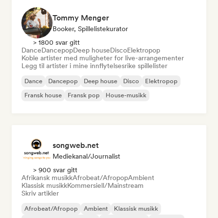
Tommy Menger
Booker, Spillelistekurator
> 1800 svar gitt
Dance
Dancepop
Deep house
Disco
Elektropop
Koble artister med muligheter for live-arrangementer
Legg til artister i mine innflytelsesrike spillelister
Dance
Dancepop
Deep house
Disco
Elektropop
Fransk house
Fransk pop
House-musikk
songweb.net
Mediekanal/journalist
> 900 svar gitt
Afrikansk musikk
Afrobeat/Afropop
Ambient
Klassisk musikk
Kommersiell/Mainstream
Skriv artikler
Afrobeat/Afropop
Ambient
Klassisk musikk