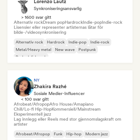
Lorenzo Lautz
Synkroniseringsansvarlig
> 1600 svar gitt
Alternativ rock
Dream pop
Hardrock
Indie-pop
Indie-rock
Lisensier eller representer artisternas låtar för
bilde-/videosynkronisering
Alternativ rock
Hardrock
Indie-pop
Indie-rock
Metal/Heavy metal
New wave
Postpunk
Psykedelisk rock
NY
Zhakira Razhé
Sosiale Medier-Influencer
< 100 svar gitt
Afrobeat/Afropop
Afro House/Amapiano
Chill/Lo-fi Hip-Hop
Kommersiell/Mainstream
Eksperimentell jazz
Lag innlegg eller Reels med stor gjennomslagskraft om
artister
Afrobeat/Afropop
Funk
Hip-hop
Modern jazz