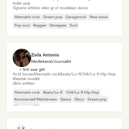
Indie-pop
Signere artister eller gi ut musikken deres
Alternativ rock
Dream pop
Garagerock
New wave
Pop-soul
Reggae
Shoegaze
Soul
Zoila Antonio
Mediekanal/journalist
> 100 svar gitt
Acid house
Alternativ rock
Beats/Lo-fi
Chill/Lo-fi Hip-Hop
Klassisk musikk
Skriv artikler
Alternativ rock
Beats/Lo-fi
Chill/Lo-fi Hip-Hop
Kommersiell/Mainstream
Dance
Disco
Dream pop
House-musikk