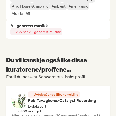
Afro House/Amapiano
Ambient
Amerikansk
Vis alle +95
AI-generert musikk
Avviser AI-generert musikk
Du vil kanskje også like disse
kuratorene/proffene...
Fordi du besøker Schwermetallischs profil
Dybdegående tilbakemelding
Rob Tavaglione/Catalyst Recording
Lydekspert
> 800 svar gitt
Alternativ rock
Kommersiell/Mainstream
Countrymusikk