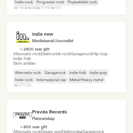
Indie-rock
Progressiv rock
Psykedelisk rock
Rock & Roll/Klassisk Rock
indie now
Mediekanal/journalist
> 2400 svar gitt
Alternativ rock
Elektronisk rock
Garagerock
Hip-hop
Indie-folk
Skriv artikler
Alternativ rock
Garagerock
Indie-folk
Indie-pop
Indie-rock
Internasjonal rap
Metal/Heavy metal
Poprock
Pravda Records
Plateselskap
> 800 svar gitt
Alternativ rock
Dream pop
Elektronika
Garagerock