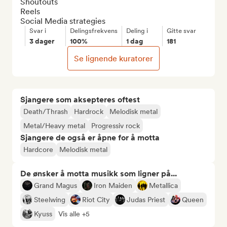
Shoutouts

Reels

Social Media strategies
Svar i
Delingsfrekvens
Deling i
Gitte svar
3 dager
100%
1 dag
181
Se lignende kuratorer
Sjangere som aksepteres oftest
Death/Thrash
Hardrock
Melodisk metal
Metal/Heavy metal
Progressiv rock
Sjangere de også er åpne for å motta
Hardcore
Melodisk metal
De ønsker å motta musikk som ligner på...
Grand Magus
Iron Maiden
Metallica
Steelwing
Riot City
Judas Priest
Queen
Kyuss
Vis alle +5