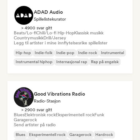
ADAD Audio
Spillelistekurator
> 4900 svar gitt
Beats/Lo-fi
Chill/Lo-fi Hip-Hop
Klassisk musikk
Countrymusikk
Drill/Jersey
Legg til artister i mine innflytelsesrike spillelister
Hip-hop
Indie-folk
Indie-pop
Indie-rock
Instrumental
Instrumental hiphop
Internasjonal rap
Rap på engelsk
Good Vibrations Radio
Radio-Stasjon
> 2900 svar gitt
Blues
Elektronisk rock
Eksperimentell rock
Funk
Garagerock
Send artister på radio
Blues
Eksperimentell rock
Garagerock
Hardrock