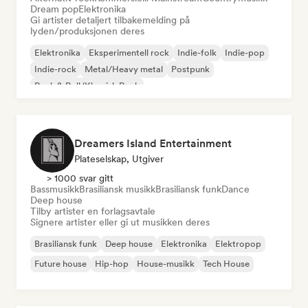
Dream pop
Elektronika
Gi artister detaljert tilbakemelding på
lyden/produksjonen deres
Elektronika
Eksperimentell rock
Indie-folk
Indie-pop
Indie-rock
Metal/Heavy metal
Postpunk
Rock & Roll/Klassisk Rock
Dreamers Island Entertainment
Plateselskap, Utgiver
> 1000 svar gitt
Bassmusikk
Brasiliansk musikk
Brasiliansk funk
Dance
Deep house
Tilby artister en forlagsavtale
Signere artister eller gi ut musikken deres
Brasiliansk funk
Deep house
Elektronika
Elektropop
Future house
Hip-hop
House-musikk
Tech House