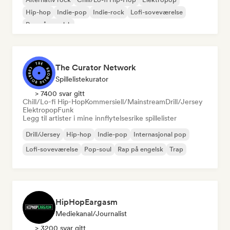
Hip-hop
Indie-pop
Indie-rock
Lofi-soveværelse
Rap på engelsk
The Curator Network
Spillelistekurator
> 7400 svar gitt
Chill/Lo-fi Hip-Hop
Kommersiell/Mainstream
Drill/Jersey
Elektropop
Funk
Legg til artister i mine innflytelsesrike spillelister
Drill/Jersey
Hip-hop
Indie-pop
Internasjonal pop
Lofi-soveværelse
Pop-soul
Rap på engelsk
Trap
HipHopEargasm
Mediekanal/journalist
> 3200 svar gitt