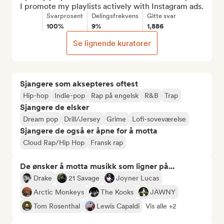
I promote my playlists actively with Instagram ads.
Svarprosent
Delingsfrekvens
Gitte svar
100%
9%
1,886
Se lignende kuratorer
Sjangere som aksepteres oftest
Hip-hop
Indie-pop
Rap på engelsk
R&B
Trap
Sjangere de elsker
Dream pop
Drill/Jersey
Grime
Lofi-soveværelse
Sjangere de også er åpne for å motta
Cloud Rap/Hip Hop
Fransk rap
De ønsker å motta musikk som ligner på...
Drake
21 Savage
Joyner Lucas
Arctic Monkeys
The Kooks
JAWNY
Tom Rosenthal
Lewis Capaldi
Vis alle +2