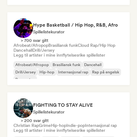
Hype Basketball / Hip Hop, R&B, Afro
Spillelistekurator
> 700 svar gitt
Afrobeat/Afropop
Brasiliansk funk
Cloud Rap/Hip Hop
Dancehall
Drill/Jersey
Legg til artister i mine innflytelsesrike spillelister
Afrobeat/Afropop
Brasiliansk funk
Dancehall
Drill/Jersey
Hip-hop
Internasjonal rap
Rap på engelsk
Reggaeton
FIGHTING TO STAY ALIVE
Spillelistekurator
> 200 svar gitt
Christian Rap
Grime
Hip-hop
Indie-pop
Internasjonal rap
Legg til artister i mine innflytelsesrike spillelister