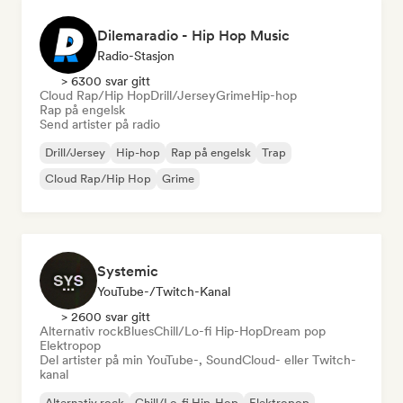
Dilemaradio - Hip Hop Music
Radio-Stasjon
> 6300 svar gitt
Cloud Rap/Hip Hop
Drill/Jersey
Grime
Hip-hop
Rap på engelsk
Send artister på radio
Drill/Jersey
Hip-hop
Rap på engelsk
Trap
Cloud Rap/Hip Hop
Grime
Systemic
YouTube-/Twitch-Kanal
> 2600 svar gitt
Alternativ rock
Blues
Chill/Lo-fi Hip-Hop
Dream pop
Elektropop
Del artister på min YouTube-, SoundCloud- eller Twitch-
kanal
Alternativ rock
Chill/Lo-fi Hip-Hop
Elektropop