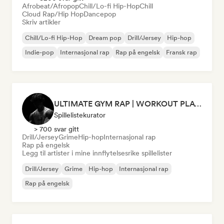
Afrobeat/Afropop
Chill/Lo-fi Hip-Hop
Chill
Cloud Rap/Hip Hop
Dancepop
Skriv artikler
Chill/Lo-fi Hip-Hop
Dream pop
Drill/Jersey
Hip-hop
Indie-pop
Internasjonal rap
Rap på engelsk
Fransk rap
ULTIMATE GYM RAP | WORKOUT PLAYLIST 2026 🔥
Spillelistekurator
> 700 svar gitt
Drill/Jersey
Grime
Hip-hop
Internasjonal rap
Rap på engelsk
Legg til artister i mine innflytelsesrike spillelister
Drill/Jersey
Grime
Hip-hop
Internasjonal rap
Rap på engelsk