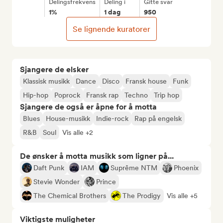
Delingsfrekvens
Deling i
Gitte svar
1%
1 dag
950
Se lignende kuratorer
Sjangere de elsker
Klassisk musikk
Dance
Disco
Fransk house
Funk
Hip-hop
Poprock
Fransk rap
Techno
Trip hop
Sjangere de også er åpne for å motta
Blues
House-musikk
Indie-rock
Rap på engelsk
R&B
Soul
Vis alle +2
De ønsker å motta musikk som ligner på...
Daft Punk
IAM
Suprême NTM
Phoenix
Stevie Wonder
Prince
The Chemical Brothers
The Prodigy
Vis alle +5
Viktigste muligheter