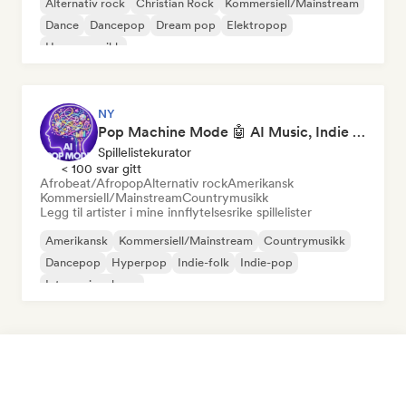
Alternativ rock
Christian Rock
Kommersiell/Mainstream
Dance
Dancepop
Dream pop
Elektropop
House-musikk
NY
Pop Machine Mode 🤖 AI Music, Indie Pop & Dream Pop
Spillelistekurator
< 100 svar gitt
Afrobeat/Afropop
Alternativ rock
Amerikansk
Kommersiell/Mainstream
Countrymusikk
Legg til artister i mine innflytelsesrike spillelister
Amerikansk
Kommersiell/Mainstream
Countrymusikk
Dancepop
Hyperpop
Indie-folk
Indie-pop
Internasjonal pop