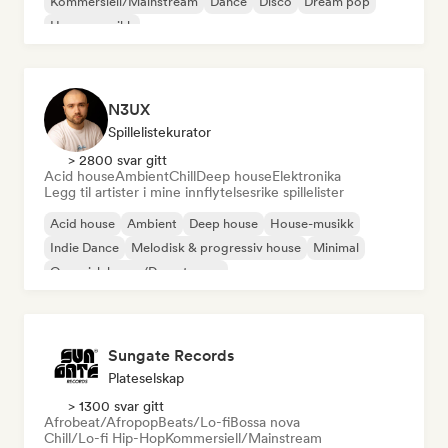
Kommersiell/Mainstream
Dance
Disco
Dream pop
House-musikk
N3UX
Spillelistekurator
> 2800 svar gitt
Acid house
Ambient
Chill
Deep house
Elektronika
Legg til artister i mine innflytelsesrike spillelister
Acid house
Ambient
Deep house
House-musikk
Indie Dance
Melodisk & progressiv house
Minimal
Organisk house/Downtempo
Sungate Records
Plateselskap
> 1300 svar gitt
Afrobeat/Afropop
Beats/Lo-fi
Bossa nova
Chill/Lo-fi Hip-Hop
Kommersiell/Mainstream