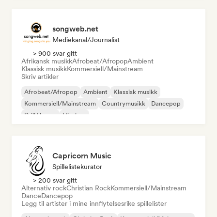
songweb.net
Mediekanal/journalist
> 900 svar gitt
Afrikansk musikk
Afrobeat/Afropop
Ambient
Klassisk musikk
Kommersiell/Mainstream
Skriv artikler
Afrobeat/Afropop
Ambient
Klassisk musikk
Kommersiell/Mainstream
Countrymusikk
Dancepop
Drill/Jersey
Hip-hop
Capricorn Music
Spillelistekurator
> 200 svar gitt
Alternativ rock
Christian Rock
Kommersiell/Mainstream
Dance
Dancepop
Legg til artister i mine innflytelsesrike spillelister