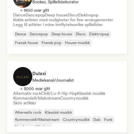
Booker, Spillelistekurator
> 1800 svar gitt
Dance
Dancepop
Deep house
Disco
Elektropop
Koble artister med muligheter for live-arrangementer
Legg til artister i mine innflytelsesrike spillelister
Dance
Dancepop
Deep house
Disco
Elektropop
Fransk house
Fransk pop
House-musikk
Dulaxi
Mediekanal/journalist
> 3000 svar gitt
Alternativ rock
Chill/Lo-fi Hip-Hop
Klassisk musikk
Kommersiell/Mainstream
Countrymusikk
Skriv artikler
Alternativ rock
Klassisk musikk
Kommersiell/Mainstream
Countrymusikk
Dub
Funk
Hardcore
Hip-hop