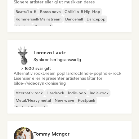
Signere artister eller gi ut musikken deres
Beats/Lo-fi
Bossa nova
Chill/Lo-fi Hip-Hop
Kommersiell/Mainstream
Dancehall
Dancepop
Hip-hop
Pop-soul
Lorenzo Lautz
Synkroniseringsansvarlig
> 1600 svar gitt
Alternativ rock
Dream pop
Hardrock
Indie-pop
Indie-rock
Lisensier eller representer artisternas låtar för
bilde-/videosynkronisering
Alternativ rock
Hardrock
Indie-pop
Indie-rock
Metal/Heavy metal
New wave
Postpunk
Psykedelisk rock
Tommy Menger