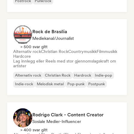
Postrock
Punkrock
Rock de Brasília
Mediekanal/journalist
> 500 svar gitt
Alternativ rock
Christian Rock
Countrymusikk
Filmmusikk
Hardcore
Lag innlegg eller Reels med stor gjennomslagskraft om
artister
Alternativ rock
Christian Rock
Hardrock
Indie-pop
Indie-rock
Melodisk metal
Pop-punk
Postpunk
Rodrigo Clark - Content Creator
Sosiale Medier-Influencer
> 400 svar gitt