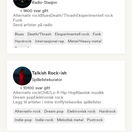
Radio-Stasjon
> 1800 svar gitt
Alternativ rock
Blues
Death/Thrash
Eksperimentell rock
Funk
Send artister på radio
Blues
Death/Thrash
Eksperimentell rock
Funk
Hardrock
Internasjonal rap
Metal/Heavy metal
Poprock
Talkish Rock-ish
Spillelistekurator
> 10100 svar gitt
Alternativ rock
Chill/Lo-fi Hip-Hop
Klassisk musikk
Dream pop
Elektronisk rock
Legg til artister i mine innflytelsesrike spillelister
Alternativ rock
Dream pop
Elektronisk rock
Hardrock
Indie-pop
Indie-rock
Melodisk metal
Postrock