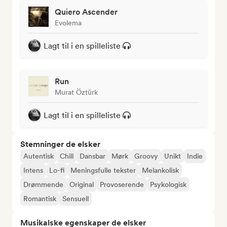
Quiero Ascender
Evolema
Lagt til i en spilleliste
Run
Murat Öztürk
Lagt til i en spilleliste
Stemninger de elsker
Autentisk
Chill
Dansbar
Mørk
Groovy
Unikt
Indie
Intens
Lo-fi
Meningsfulle tekster
Melankolisk
Drømmende
Original
Provoserende
Psykologisk
Romantisk
Sensuell
Musikalske egenskaper de elsker