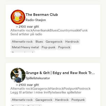
The Beerman Club
Radio-Stasjon
> 2100 svar gitt
Alternativ rock
Amerikansk
Blues
Countrymusikk
Funk
Send artister på radio
Alternativ rock
Blues
Garagerock
Hardrock
Metal/Heavy metal
Pop-punk
Poprock
Progressiv rock
Grunge & Grit | Edgy and Raw Rock Tracks
Spillelistekurator
> 2100 svar gitt
Alternativ rock
Garagerock
Hardrock
Postpunk
Postrock
Legg til artister i mine innflytelsesrike spillelister
Alternativ rock
Garagerock
Hardrock
Postpunk