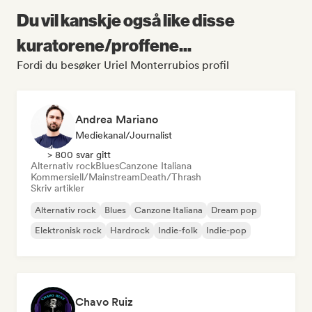
Du vil kanskje også like disse
kuratorene/proffene...
Fordi du besøker Uriel Monterrubios profil
Andrea Mariano
Mediekanal/journalist
> 800 svar gitt
Alternativ rock
Blues
Canzone Italiana
Kommersiell/Mainstream
Death/Thrash
Skriv artikler
Alternativ rock
Blues
Canzone Italiana
Dream pop
Elektronisk rock
Hardrock
Indie-folk
Indie-pop
Chavo Ruiz