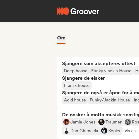
Om
Sjangere som aksepteres oftest
Deep house
Funky/Jackin House
H
Sjangere de elsker
Fransk house
Sjangere de også er åpne for å m
Acid house
Funky/Jackin House
In
De ønsker å motta musikk som lig
Jamie Jones
Traumer
Ros
Dan Ghenacia
Kepler
Vis alle