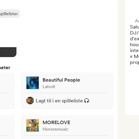
pillelister
Au
Salu
DJ/
d'ex
hous
inte
« M
prop
heter
Beautiful People
Latroit
Lagt til i en spilleliste
MORELOVE
Honoremusic