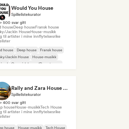
Would You House
Spillelistekurator
> 500 svar gitt
d house
Deep house
Fransk house
ky/Jackin House
House-musikk
 til artister i mine innflytelsesrike
lelister
id house
Deep house
Fransk house
nky/Jackin House
House-musikk
nimal
Organisk house/Downtempo
ch House
Rally and Zara House 🏎️ (by Business House Playlists)
Spillelistekurator
> 400 svar gitt
p house
House-musikk
Tech House
 til artister i mine innflytelsesrike
lelister
ep house
House-musikk
Tech House