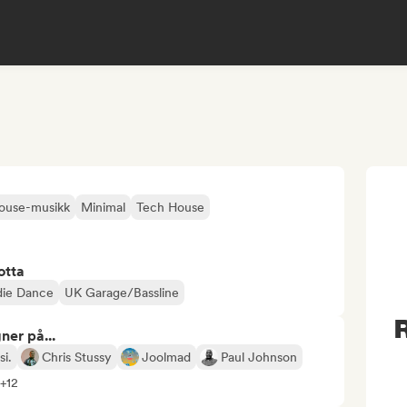
ouse-musikk
Minimal
Tech House
otta
die Dance
UK Garage/Bassline
R
ner på...
si.
Chris Stussy
Joolmad
Paul Johnson
 +12