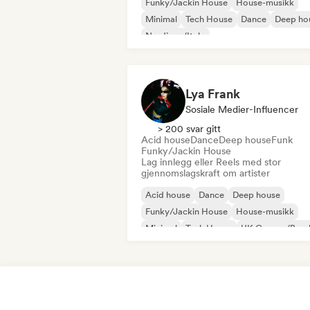
Funky/Jackin House
House-musikk
Minimal
Tech House
Dance
Deep ho
Nu-disco/Italo
Lya Frank
Sosiale Medier-Influencer
> 200 svar gitt
Acid house
Dance
Deep house
Funk
Funky/Jackin House
Lag innlegg eller Reels med stor
gjennomslagskraft om artister
Acid house
Dance
Deep house
Funky/Jackin House
House-musikk
Minimal
Tech House
UK Garage/Bassl