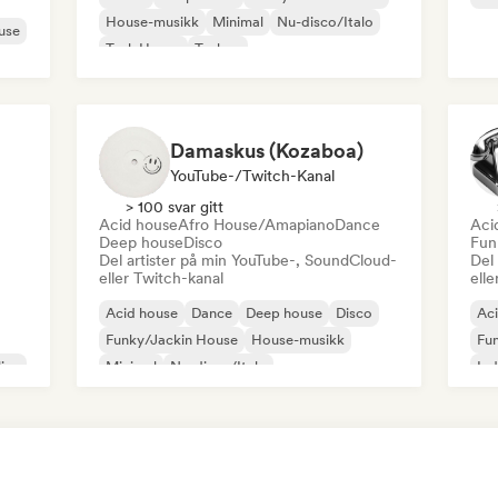
House-musikk
Minimal
Nu-disco/Italo
use
Tech House
Techno
Damaskus (Kozaboa)
YouTube-/Twitch-Kanal
> 100 svar gitt
Acid house
Afro House/Amapiano
Dance
Aci
Deep house
Disco
Fun
Del artister på min YouTube-, SoundCloud-
Del
eller Twitch-kanal
elle
Acid house
Dance
Deep house
Disco
Ac
Funky/Jackin House
House-musikk
Fu
ine
Minimal
Nu-disco/Italo
Ind