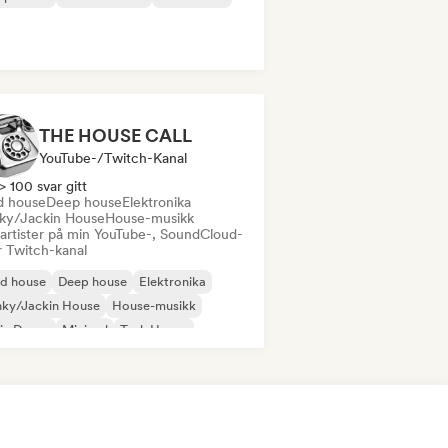
THE HOUSE CALL
YouTube-/Twitch-Kanal
> 100 svar gitt
d house
Deep house
Elektronika
ky/Jackin House
House-musikk
 artister på min YouTube-, SoundCloud-
r Twitch-kanal
id house
Deep house
Elektronika
nky/Jackin House
House-musikk
ie Dance
Minimal
Tech House