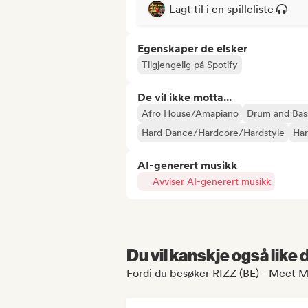
Lagt til i en spilleliste
Egenskaper de elsker
Tilgjengelig på Spotify
De vil ikke motta...
Afro House/Amapiano
Drum and Bas
Hard Dance/Hardcore/Hardstyle
Ha
AI-generert musikk
Avviser AI-generert musikk
Du vil kanskje også like
Fordi du besøker RIZZ (BE) - Meet M