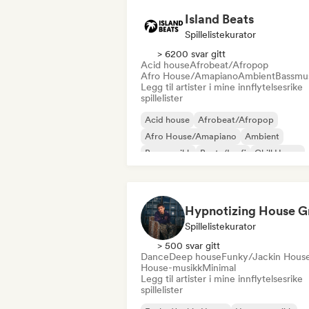
Island Beats
Spillelistekurator
> 6200 svar gitt
Acid house
Afrobeat/Afropop
Afro House/Amapiano
Ambient
Bassmu
Legg til artister i mine innflytelsesrike
spillelister
Acid house
Afrobeat/Afropop
Afro House/Amapiano
Ambient
Bassmusikk
Beats/Lo-fi
Chill House
Deep house
Spillelistekurator
> 500 svar gitt
Dance
Deep house
Funky/Jackin Hous
House-musikk
Minimal
Legg til artister i mine innflytelsesrike
spillelister