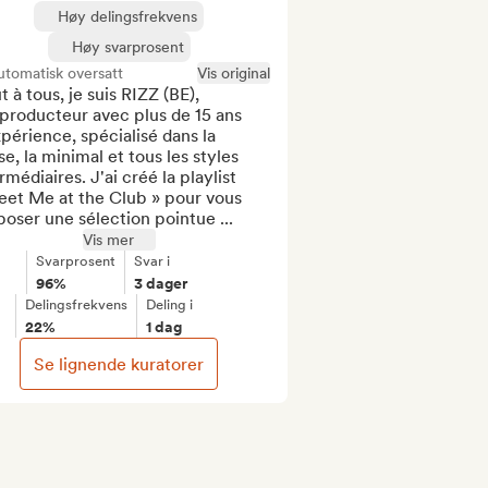
Høy delingsfrekvens
Høy svarprosent
tomatisk oversatt
Vis original
t à tous, je suis RIZZ (BE), 
producteur avec plus de 15 ans 
périence, spécialisé dans la 
e, la minimal et tous les styles 
rmédiaires. J'ai créé la playlist 
eet Me at the Club » pour vous 
oser une sélection pointue ...
Vis mer
Svarprosent
Svar i
96%
3 dager
Delingsfrekvens
Deling i
22%
1 dag
Se lignende kuratorer