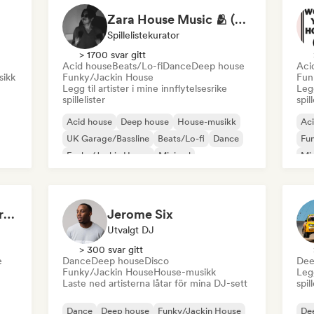
Zara House Music 🫂 (by Jasiel Reynoso)
Spillelistekurator
> 1700 svar gitt
Acid house
Beats/Lo-fi
Dance
Deep house
Aci
sikk
Funky/Jackin House
Fun
Legg til artister i mine innflytelsesrike
Legg
spillelister
spil
Acid house
Deep house
House-musikk
Ac
UK Garage/Bassline
Beats/Lo-fi
Dance
Fu
Funky/Jackin House
Minimal
Mi
Te
Hypnotizing House Grooves (by Yanik)
Jerome Six
Utvalgt DJ
> 300 svar gitt
e
Dance
Deep house
Disco
Dee
Funky/Jackin House
House-musikk
Legg
Laste ned artisterna låtar för mina DJ-sett
spil
Dance
Deep house
Funky/Jackin House
De