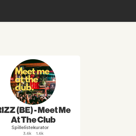
IZZ (BE) - Meet Me
At The Club
Spillelistekurator
3.6k
1.6k