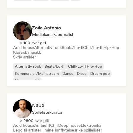
Zoila Antonio
Mediekanal/journalist
> 100 svar gitt
Acid house
Alternativ rock
Beats/Lo-fi
Chill/Lo-fi Hip-Hop
Klassisk musikk
Skriv artikler
Alternativ rock
Beats/Lo-fi
Chill/Lo-fi Hip-Hop
Kommersiell/Mainstream
Dance
Disco
Dream pop
House-musikk
N3UX
Spillelistekurator
> 2800 svar gitt
Acid house
Ambient
Chill
Deep house
Elektronika
Legg til artister i mine innflytelsesrike spillelister