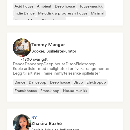
Acid house
Ambient
Deep house
House-musikk
Indie Dance
Melodisk & progressiv house
Minimal
Organisk house/Downtempo
Tommy Menger
Booker, Spillelistekurator
> 1800 svar gitt
Dance
Dancepop
Deep house
Disco
Elektropop
Koble artister med muligheter for live-arrangementer
Legg til artister i mine innflytelsesrike spillelister
Dance
Dancepop
Deep house
Disco
Elektropop
Fransk house
Fransk pop
House-musikk
NY
Zhakira Razhé
Sosiale Medier-Influencer