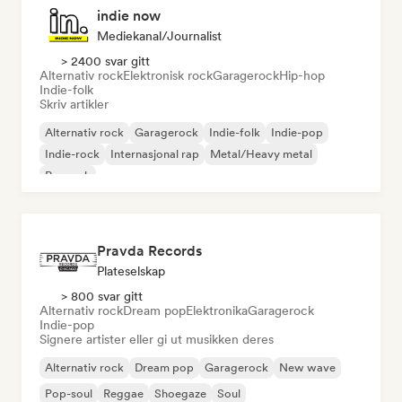
indie now
Mediekanal/journalist
> 2400 svar gitt
Alternativ rock
Elektronisk rock
Garagerock
Hip-hop
Indie-folk
Skriv artikler
Alternativ rock
Garagerock
Indie-folk
Indie-pop
Indie-rock
Internasjonal rap
Metal/Heavy metal
Poprock
Pravda Records
Plateselskap
> 800 svar gitt
Alternativ rock
Dream pop
Elektronika
Garagerock
Indie-pop
Signere artister eller gi ut musikken deres
Alternativ rock
Dream pop
Garagerock
New wave
Pop-soul
Reggae
Shoegaze
Soul