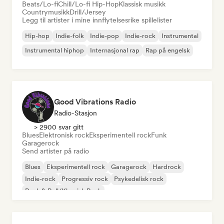
Beats/Lo-fi
Chill/Lo-fi Hip-Hop
Klassisk musikk
Countrymusikk
Drill/Jersey
Legg til artister i mine innflytelsesrike spillelister
Hip-hop
Indie-folk
Indie-pop
Indie-rock
Instrumental
Instrumental hiphop
Internasjonal rap
Rap på engelsk
Good Vibrations Radio
Radio-Stasjon
> 2900 svar gitt
Blues
Elektronisk rock
Eksperimentell rock
Funk
Garagerock
Send artister på radio
Blues
Eksperimentell rock
Garagerock
Hardrock
Indie-rock
Progressiv rock
Psykedelisk rock
Rock & Roll/Klassisk Rock