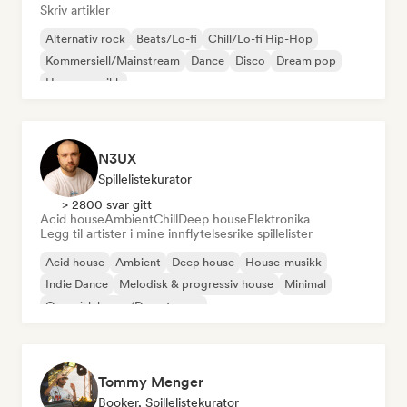
Skriv artikler
Alternativ rock
Beats/Lo-fi
Chill/Lo-fi Hip-Hop
Kommersiell/Mainstream
Dance
Disco
Dream pop
House-musikk
N3UX
Spillelistekurator
> 2800 svar gitt
Acid house
Ambient
Chill
Deep house
Elektronika
Legg til artister i mine innflytelsesrike spillelister
Acid house
Ambient
Deep house
House-musikk
Indie Dance
Melodisk & progressiv house
Minimal
Organisk house/Downtempo
Tommy Menger
Booker, Spillelistekurator