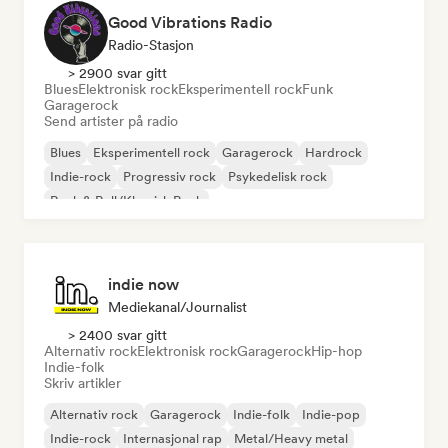
Good Vibrations Radio
Radio-Stasjon
> 2900 svar gitt
Blues
Elektronisk rock
Eksperimentell rock
Funk
Garagerock
Send artister på radio
Blues
Eksperimentell rock
Garagerock
Hardrock
Indie-rock
Progressiv rock
Psykedelisk rock
Rock & Roll/Klassisk Rock
indie now
Mediekanal/journalist
> 2400 svar gitt
Alternativ rock
Elektronisk rock
Garagerock
Hip-hop
Indie-folk
Skriv artikler
Alternativ rock
Garagerock
Indie-folk
Indie-pop
Indie-rock
Internasjonal rap
Metal/Heavy metal