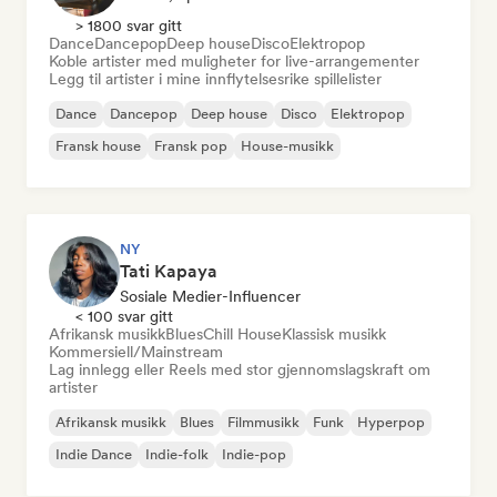
> 1800 svar gitt
Dance
Dancepop
Deep house
Disco
Elektropop
Koble artister med muligheter for live-arrangementer
Legg til artister i mine innflytelsesrike spillelister
Dance
Dancepop
Deep house
Disco
Elektropop
Fransk house
Fransk pop
House-musikk
NY
Tati Kapaya
Sosiale Medier-Influencer
< 100 svar gitt
Afrikansk musikk
Blues
Chill House
Klassisk musikk
Kommersiell/Mainstream
Lag innlegg eller Reels med stor gjennomslagskraft om
artister
Afrikansk musikk
Blues
Filmmusikk
Funk
Hyperpop
Indie Dance
Indie-folk
Indie-pop