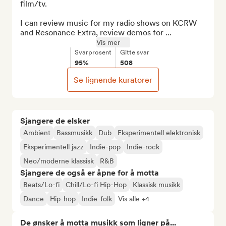
film/tv.

I can review music for my radio shows on KCRW 
and Resonance Extra, review demos for ...
Vis mer
Svarprosent
Gitte svar
95%
508
Se lignende kuratorer
Sjangere de elsker
Ambient
Bassmusikk
Dub
Eksperimentell elektronisk
Eksperimentell jazz
Indie-pop
Indie-rock
Neo/moderne klassisk
R&B
Sjangere de også er åpne for å motta
Beats/Lo-fi
Chill/Lo-fi Hip-Hop
Klassisk musikk
Dance
Hip-hop
Indie-folk
Vis alle +4
De ønsker å motta musikk som ligner på...