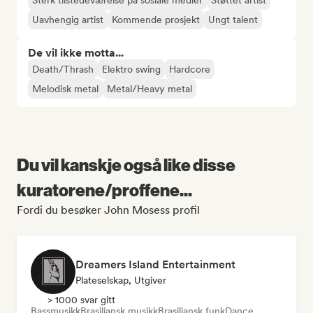
Sterk tilstedeværelse på sosiale medier
Støttet artist
Uavhengig artist
Kommende prosjekt
Ungt talent
De vil ikke motta...
Death/Thrash
Elektro swing
Hardcore
Melodisk metal
Metal/Heavy metal
Du vil kanskje også like disse
kuratorene/proffene...
Fordi du besøker John Mosess profil
Dreamers Island Entertainment
Plateselskap, Utgiver
> 1000 svar gitt
Bassmusikk
Brasiliansk musikk
Brasiliansk funk
Dance