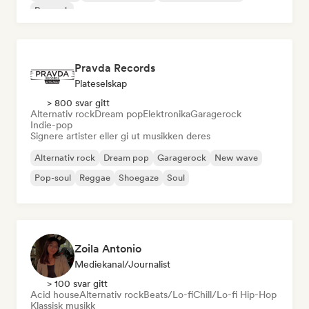
Poprock
Pravda Records
Plateselskap
> 800 svar gitt
Alternativ rock
Dream pop
Elektronika
Garagerock
Indie-pop
Signere artister eller gi ut musikken deres
Alternativ rock
Dream pop
Garagerock
New wave
Pop-soul
Reggae
Shoegaze
Soul
Zoila Antonio
Mediekanal/journalist
> 100 svar gitt
Acid house
Alternativ rock
Beats/Lo-fi
Chill/Lo-fi Hip-Hop
Klassisk musikk