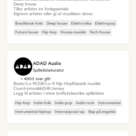
Deep house
Tilby artister en forlagsavtale
Signere artister eller gi ut musikken deres
Brasiliansk funk
Deep house
Elektronika
Elektropop
Future house
Hip-hop
House-musikk
Tech House
ADAD Audio
Spillelistekurator
> 4900 svar gitt
Beats/Lo-fi
Chill/Lo-fi Hip-Hop
Klassisk musikk
Countrymusikk
Drill/Jersey
Legg til artister i mine innflytelsesrike spillelister
Hip-hop
Indie-folk
Indie-pop
Indie-rock
Instrumental
Instrumental hiphop
Internasjonal rap
Rap på engelsk