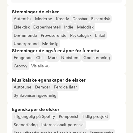
Stemninger de elsker
Autentisk
Moderne
Kreativ
Dansbar
Eksentrisk
Eklektisk
Eksperimentell
Indie
Melodisk
Drømmende
Provoserende
Psykologisk
Enkel
Underground
Merkelig
Stemninger de også er åpne for å motta
Fengende
Chill
Mørk
Nedstemt
God stemning
Groovy
Vis alle +8
Musikalske egenskaper de elsker
Autotune
Demoer
Ferdiga låtar
Synkroniseringsvennlig
Egenskaper de elsker
Tilgjengelig på Spotify
Komponist
Tidlig prosjekt
Scenerfaring
Internasjonalt potensial