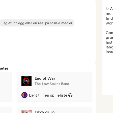
✨ Aq
mun
find
wor
Lag et innlegg eller en reel på sosiale medier
Comp
pro
Inst
lan
inst
heter
End of War
The Low Stakes Band
Lagt til i en spilleliste
SEXY CLIC