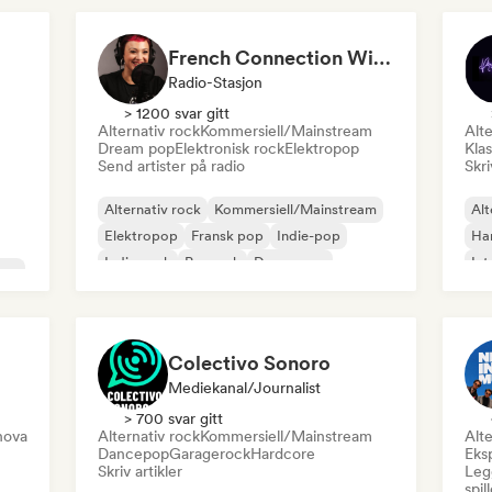
French Connection With Emma
Radio-Stasjon
> 1200 svar gitt
Alternativ rock
Kommersiell/Mainstream
Alte
Dream pop
Elektronisk rock
Elektropop
Klas
Send artister på radio
Skri
Alternativ rock
Kommersiell/Mainstream
Alt
Elektropop
Fransk pop
Indie-pop
Ha
Indie-rock
Poprock
Dream pop
Int
ver
Colectivo Sonoro
Mediekanal/journalist
> 700 svar gitt
nova
Alternativ rock
Kommersiell/Mainstream
Alte
Dancepop
Garagerock
Hardcore
Eks
Skriv artikler
Legg
spil