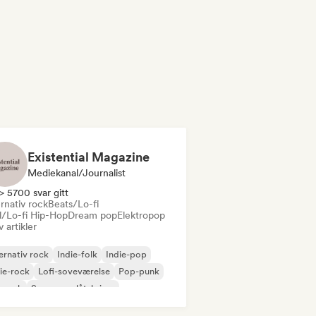
Existential Magazine
Mediekanal/journalist
> 5700 svar gitt
rnativ rock
Beats/Lo-fi
ll/Lo-fi Hip-Hop
Dream pop
Elektropop
v artikler
ernativ rock
Indie-folk
Indie-pop
ie-rock
Lofi-soveværelse
Pop-punk
prock
Sanger og låtskriver