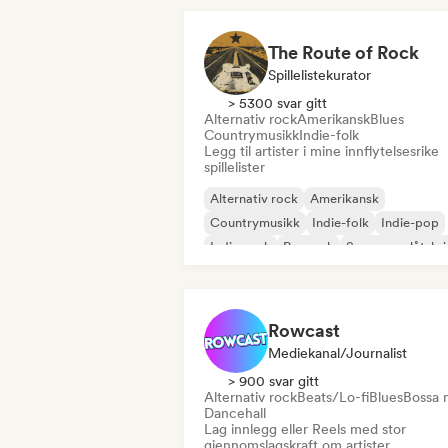
The Route of Rock
Spillelistekurator
> 5300 svar gitt
Alternativ rock
Amerikansk
Blues
Countrymusikk
Indie-folk
Legg til artister i mine innflytelsesrike
spillelister
Alternativ rock
Amerikansk
Countrymusikk
Indie-folk
Indie-pop
Indie-rock
Poprock
Sanger og låtskri
Rowcast
Mediekanal/journalist
> 900 svar gitt
Alternativ rock
Beats/Lo-fi
Blues
Bossa 
Dancehall
Lag innlegg eller Reels med stor
gjennomslagskraft om artister