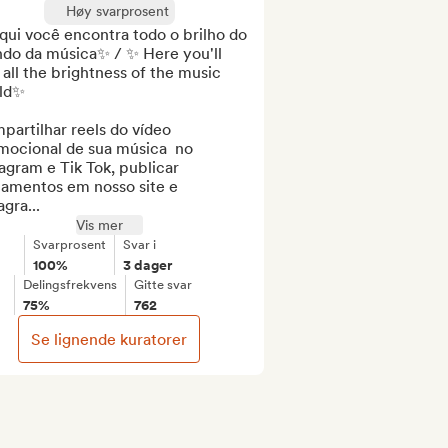
Høy svarprosent
ui você encontra todo o brilho do 
do da música✨ / ✨ Here you'll 
 all the brightness of the music 
ld✨

artilhar reels do vídeo 
mocional de sua música  no 
agram e Tik Tok, publicar 
çamentos em nosso site e 
agra...
Vis mer
Svarprosent
Svar i
100%
3 dager
Delingsfrekvens
Gitte svar
75%
762
Se lignende kuratorer