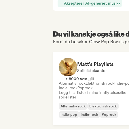
Aksepterer AI-generert musikk
Du vil kanskje også like
Fordi du besøker Glow Pop Brasils pr
Matt's Playlists
Spillelistekurator
> 8000 svar gitt
Alternativ rock
Elektronisk rock
Indie-p
Indie-rock
Poprock
Legg til artister i mine innflytelsesrike
spillelister
Alternativ rock
Elektronisk rock
Indie-pop
Indie-rock
Poprock