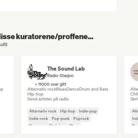
 disse kuratorene/proffene...
ofil
The Sound Lab
Radio-Stasjon
> 11000 svar gitt
op
Alternativ rock
Blues
Dance
Drum and Bass
Alte
Hip-hop
Chi
Send artister på radio
Skri
Alternativ rock
Hip-hop
Indie-pop
Alt
Indie-rock
Pop-punk
Poprock
Ind
Sanger og låtskriver
Blues
Po