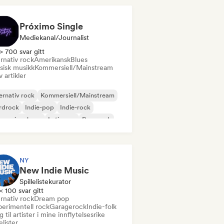
Próximo Single
Mediekanal/journalist
> 700 svar gitt
rnativ rock
Amerikansk
Blues
sisk musikk
Kommersiell/Mainstream
v artikler
ernativ rock
Kommersiell/Mainstream
rdrock
Indie-pop
Indie-rock
ernasjonal pop
Latin pop
Pop-punk
NY
New Indie Music
Spillelistekurator
< 100 svar gitt
rnativ rock
Dream pop
perimentell rock
Garagerock
Indie-folk
 til artister i mine innflytelsesrike
lelister