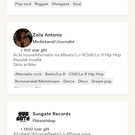
Pop-soul
Reggae
Shoegaze
Soul
Zoila Antonio
Mediekanal/journalist
> 100 svar gitt
Acid house
Alternativ rock
Beats/Lo-fi
Chill/Lo-fi Hip-Hop
Klassisk musikk
Skriv artikler
Alternativ rock
Beats/Lo-fi
Chill/Lo-fi Hip-Hop
Kommersiell/Mainstream
Dance
Disco
Dream pop
House-musikk
Sungate Records
Plateselskap
> 1300 svar gitt
Afrobeat/Afropop
Beats/Lo-fi
Bossa nova