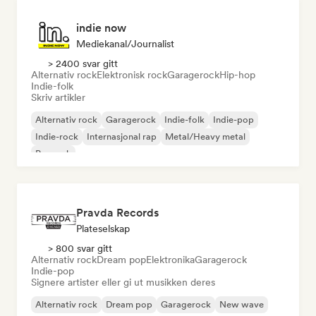
indie now
Mediekanal/journalist
> 2400 svar gitt
Alternativ rock
Elektronisk rock
Garagerock
Hip-hop
Indie-folk
Skriv artikler
Alternativ rock
Garagerock
Indie-folk
Indie-pop
Indie-rock
Internasjonal rap
Metal/Heavy metal
Poprock
Pravda Records
Plateselskap
> 800 svar gitt
Alternativ rock
Dream pop
Elektronika
Garagerock
Indie-pop
Signere artister eller gi ut musikken deres
Alternativ rock
Dream pop
Garagerock
New wave