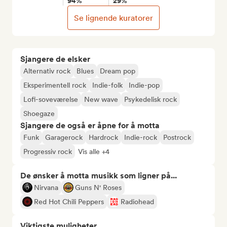
94%
29%
Se lignende kuratorer
Sjangere de elsker
Alternativ rock
Blues
Dream pop
Eksperimentell rock
Indie-folk
Indie-pop
Lofi-soveværelse
New wave
Psykedelisk rock
Shoegaze
Sjangere de også er åpne for å motta
Funk
Garagerock
Hardrock
Indie-rock
Postrock
Progressiv rock
Vis alle +4
De ønsker å motta musikk som ligner på...
Nirvana
Guns N' Roses
Red Hot Chili Peppers
Radiohead
Viktigste muligheter