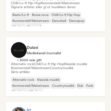
Chill/Lo-fi Hip-Hop
Kommersiell/Mainstream
Signere artister eller gi ut musikken deres
Beats/Lo-fi
Bossa nova
Chill/Lo-fi Hip-Hop
Kommersiell/Mainstream
Dancehall
Dancepop
Hip-hop
Pop-soul
Dulaxi
Mediekanal/journalist
> 3000 svar gitt
Alternativ rock
Chill/Lo-fi Hip-Hop
Klassisk musikk
Kommersiell/Mainstream
Countrymusikk
Skriv artikler
Alternativ rock
Klassisk musikk
Kommersiell/Mainstream
Countrymusikk
Dub
Funk
Hardcore
Hip-hop
NY