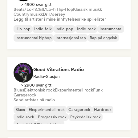
> 4900 svar gitt
Beats/Lo-fi
Chill/Lo-fi Hip-Hop
Klassisk musikk
Countrymusikk
Drill/Jersey
Legg til artister i mine innflytelsesrike spillelister
Hip-hop
Indie-folk
Indie-pop
Indie-rock
Instrumental
Instrumental hiphop
Internasjonal rap
Rap på engelsk
Good Vibrations Radio
Radio-Stasjon
> 2900 svar gitt
Blues
Elektronisk rock
Eksperimentell rock
Funk
Garagerock
Send artister på radio
Blues
Eksperimentell rock
Garagerock
Hardrock
Indie-rock
Progressiv rock
Psykedelisk rock
Rock & Roll/Klassisk Rock