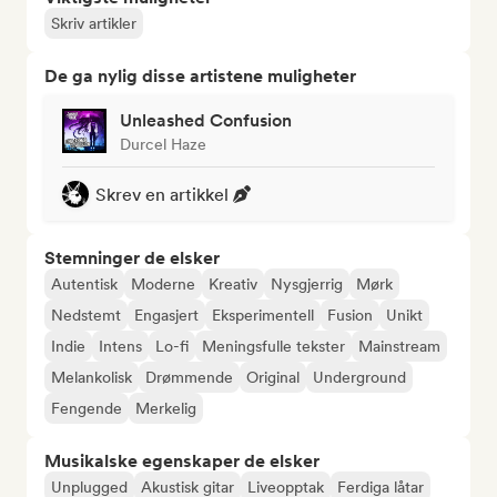
Skriv artikler
De ga nylig disse artistene muligheter
Unleashed Confusion
Durcel Haze
Skrev en artikkel
Stemninger de elsker
Autentisk
Moderne
Kreativ
Nysgjerrig
Mørk
Nedstemt
Engasjert
Eksperimentell
Fusion
Unikt
Indie
Intens
Lo-fi
Meningsfulle tekster
Mainstream
Melankolisk
Drømmende
Original
Underground
Fengende
Merkelig
Musikalske egenskaper de elsker
Unplugged
Akustisk gitar
Liveopptak
Ferdiga låtar