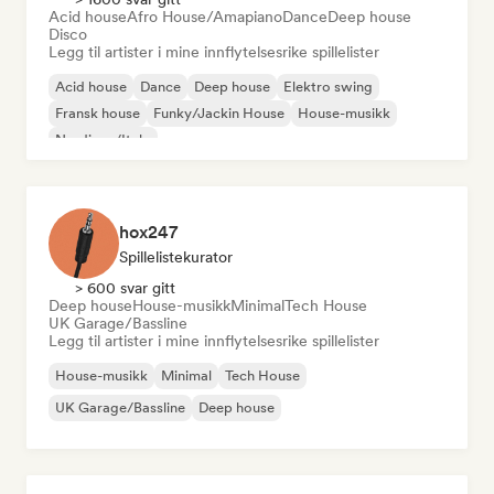
Acid house
Afro House/Amapiano
Dance
Deep house
Disco
Legg til artister i mine innflytelsesrike spillelister
Acid house
Dance
Deep house
Elektro swing
Fransk house
Funky/Jackin House
House-musikk
Nu-disco/Italo
hox247
Spillelistekurator
> 600 svar gitt
Deep house
House-musikk
Minimal
Tech House
UK Garage/Bassline
Legg til artister i mine innflytelsesrike spillelister
House-musikk
Minimal
Tech House
UK Garage/Bassline
Deep house