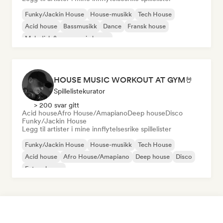
Funky/Jackin House
House-musikk
Tech House
Acid house
Bassmusikk
Dance
Fransk house
Melodisk & progressiv house
HOUSE MUSIC WORKOUT AT GYM🤘
Spillelistekurator
> 200 svar gitt
Acid house
Afro House/Amapiano
Deep house
Disco
Funky/Jackin House
Legg til artister i mine innflytelsesrike spillelister
Funky/Jackin House
House-musikk
Tech House
Acid house
Afro House/Amapiano
Deep house
Disco
Future house