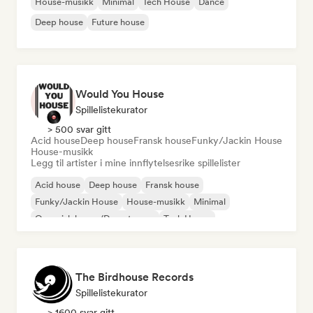
House-musikk
Minimal
Tech House
Dance
Deep house
Future house
Would You House
Spillelistekurator
> 500 svar gitt
Acid house
Deep house
Fransk house
Funky/Jackin House
House-musikk
Legg til artister i mine innflytelsesrike spillelister
Acid house
Deep house
Fransk house
Funky/Jackin House
House-musikk
Minimal
Organisk house/Downtempo
Tech House
The Birdhouse Records
Spillelistekurator
> 1600 svar gitt