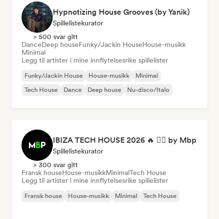
Hypnotizing House Grooves (by Yanik)
Spillelistekurator
> 500 svar gitt
Dance
Deep house
Funky/Jackin House
House-musikk
Minimal
Legg til artister i mine innflytelsesrike spillelister
Funky/Jackin House
House-musikk
Minimal
Tech House
Dance
Deep house
Nu-disco/Italo
IBIZA TECH HOUSE 2026 🔥 😮‍💨 by Mbp
Spillelistekurator
> 300 svar gitt
Fransk house
House-musikk
Minimal
Tech House
Legg til artister i mine innflytelsesrike spillelister
Fransk house
House-musikk
Minimal
Tech House