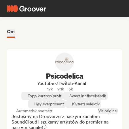
Om
Psicodelica
YouTube-/Twitch-Kanal
17k
9.1k
6k
Topp kurator/proff
Svært innflytelsesrik
Høy svarprosent
(Svært) selektiv
Automatisk oversatt
Vis original
Jesteśmy na Grooverze z naszym kanałem 
SoundCloud i szukamy artystów do premier na 
naszym kanale! :) 
