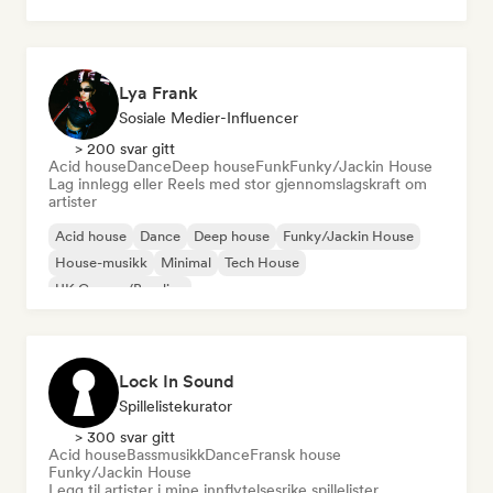
Lya Frank
Sosiale Medier-Influencer
> 200 svar gitt
Acid house
Dance
Deep house
Funk
Funky/Jackin House
Lag innlegg eller Reels med stor gjennomslagskraft om
artister
Acid house
Dance
Deep house
Funky/Jackin House
House-musikk
Minimal
Tech House
UK Garage/Bassline
Lock In Sound
Spillelistekurator
> 300 svar gitt
Acid house
Bassmusikk
Dance
Fransk house
Funky/Jackin House
Legg til artister i mine innflytelsesrike spillelister