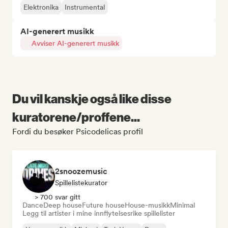
Elektronika
Instrumental
AI-generert musikk
Avviser AI-generert musikk
Du vil kanskje også like disse
kuratorene/proffene...
Fordi du besøker Psicodelicas profil
2snoozemusic
Spillelistekurator
> 700 svar gitt
Dance
Deep house
Future house
House-musikk
Minimal
Legg til artister i mine innflytelsesrike spillelister