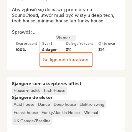
Aby zgłosić się do naszej premiery na 
SoundCloud, utwór musi być w stylu deep tech, 
tech house, minimal house lub funky house.

Sprawdź: ...
Vis mer
Svarprosent
Svar i
Delingsfrekvens
Gitte svar
100%
2 dager
3%
314
Se lignende kuratorer
Sjangere som aksepteres oftest
House-musikk
Tech House
Sjangere de elsker
Acid house
Dance
Deep house
Elektro swing
Fransk house
Funky/Jackin House
Minimal
UK Garage/Bassline