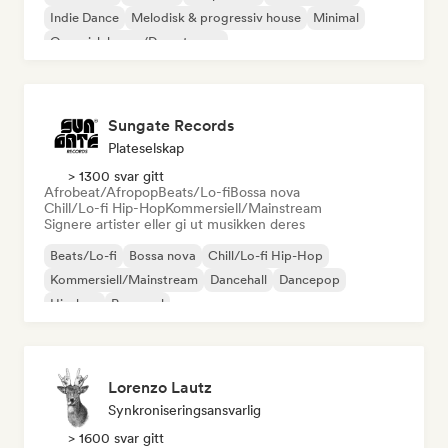
Indie Dance
Melodisk & progressiv house
Minimal
Organisk house/Downtempo
Sungate Records
Plateselskap
> 1300 svar gitt
Afrobeat/Afropop
Beats/Lo-fi
Bossa nova
Chill/Lo-fi Hip-Hop
Kommersiell/Mainstream
Signere artister eller gi ut musikken deres
Beats/Lo-fi
Bossa nova
Chill/Lo-fi Hip-Hop
Kommersiell/Mainstream
Dancehall
Dancepop
Hip-hop
Pop-soul
Lorenzo Lautz
Synkroniseringsansvarlig
> 1600 svar gitt