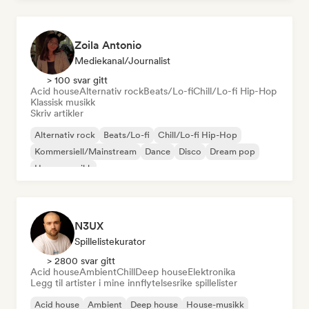
Zoila Antonio
Mediekanal/journalist
> 100 svar gitt
Acid house
Alternativ rock
Beats/Lo-fi
Chill/Lo-fi Hip-Hop
Klassisk musikk
Skriv artikler
Alternativ rock
Beats/Lo-fi
Chill/Lo-fi Hip-Hop
Kommersiell/Mainstream
Dance
Disco
Dream pop
House-musikk
N3UX
Spillelistekurator
> 2800 svar gitt
Acid house
Ambient
Chill
Deep house
Elektronika
Legg til artister i mine innflytelsesrike spillelister
Acid house
Ambient
Deep house
House-musikk