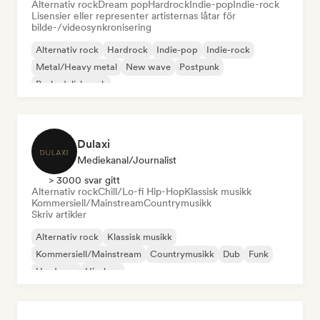
Alternativ rock
Dream pop
Hardrock
Indie-pop
Indie-rock
Lisensier eller representer artisternas låtar för
bilde-/videosynkronisering
Alternativ rock
Hardrock
Indie-pop
Indie-rock
Metal/Heavy metal
New wave
Postpunk
Psykedelisk rock
Dulaxi
Mediekanal/journalist
> 3000 svar gitt
Alternativ rock
Chill/Lo-fi Hip-Hop
Klassisk musikk
Kommersiell/Mainstream
Countrymusikk
Skriv artikler
Alternativ rock
Klassisk musikk
Kommersiell/Mainstream
Countrymusikk
Dub
Funk
Hardcore
Hip-hop