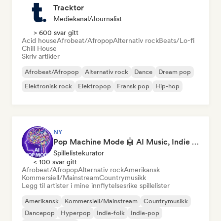
Tracktor
Mediekanal/journalist
> 600 svar gitt
Acid house
Afrobeat/Afropop
Alternativ rock
Beats/Lo-fi
Chill House
Skriv artikler
Afrobeat/Afropop
Alternativ rock
Dance
Dream pop
Elektronisk rock
Elektropop
Fransk pop
Hip-hop
NY
Pop Machine Mode 🤖 AI Music, Indie Pop & Dream Pop
Spillelistekurator
< 100 svar gitt
Afrobeat/Afropop
Alternativ rock
Amerikansk
Kommersiell/Mainstream
Countrymusikk
Legg til artister i mine innflytelsesrike spillelister
Amerikansk
Kommersiell/Mainstream
Countrymusikk
Dancepop
Hyperpop
Indie-folk
Indie-pop