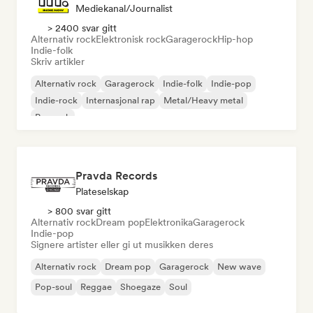
Mediekanal/journalist
> 2400 svar gitt
Alternativ rock
Elektronisk rock
Garagerock
Hip-hop
Indie-folk
Skriv artikler
Alternativ rock
Garagerock
Indie-folk
Indie-pop
Indie-rock
Internasjonal rap
Metal/Heavy metal
Poprock
Pravda Records
Plateselskap
> 800 svar gitt
Alternativ rock
Dream pop
Elektronika
Garagerock
Indie-pop
Signere artister eller gi ut musikken deres
Alternativ rock
Dream pop
Garagerock
New wave
Pop-soul
Reggae
Shoegaze
Soul