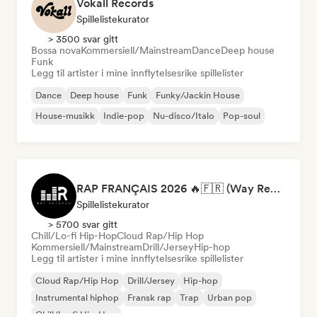
Vokall Records
Spillelistekurator
> 3500 svar gitt
Bossa nova
Kommersiell/Mainstream
Dance
Deep house
Funk
Legg til artister i mine innflytelsesrike spillelister
Dance
Deep house
Funk
Funky/Jackin House
House-musikk
Indie-pop
Nu-disco/Italo
Pop-soul
RAP FRANÇAIS 2026 🔥🇫🇷 (Way Records)
Spillelistekurator
> 5700 svar gitt
Chill/Lo-fi Hip-Hop
Cloud Rap/Hip Hop
Kommersiell/Mainstream
Drill/Jersey
Hip-hop
Legg til artister i mine innflytelsesrike spillelister
Cloud Rap/Hip Hop
Drill/Jersey
Hip-hop
Instrumental hiphop
Fransk rap
Trap
Urban pop
Chill/Lo-fi Hip-Hop