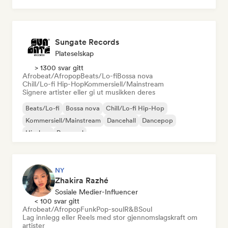
Sungate Records
Plateselskap
> 1300 svar gitt
Afrobeat/Afropop
Beats/Lo-fi
Bossa nova
Chill/Lo-fi Hip-Hop
Kommersiell/Mainstream
Signere artister eller gi ut musikken deres
Beats/Lo-fi
Bossa nova
Chill/Lo-fi Hip-Hop
Kommersiell/Mainstream
Dancehall
Dancepop
Hip-hop
Pop-soul
NY
Zhakira Razhé
Sosiale Medier-Influencer
< 100 svar gitt
Afrobeat/Afropop
Funk
Pop-soul
R&B
Soul
Lag innlegg eller Reels med stor gjennomslagskraft om
artister