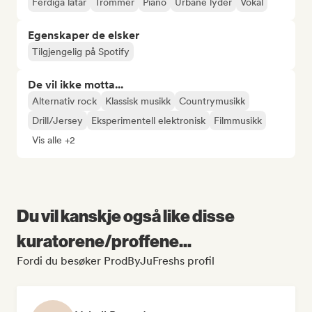
Ferdiga låtar
Trommer
Piano
Urbane lyder
Vokal
Egenskaper de elsker
Tilgjengelig på Spotify
De vil ikke motta...
Alternativ rock
Klassisk musikk
Countrymusikk
Drill/Jersey
Eksperimentell elektronisk
Filmmusikk
Vis alle +2
Du vil kanskje også like disse
kuratorene/proffene...
Fordi du besøker ProdByJuFreshs profil