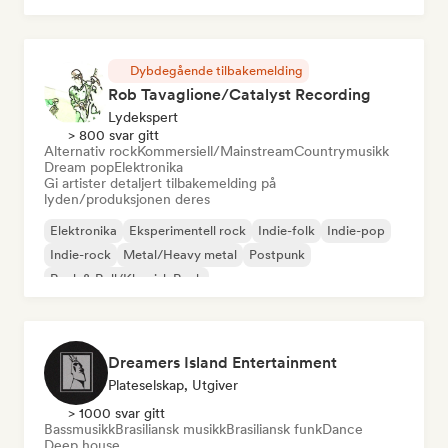
Dybdegående tilbakemelding
Rob Tavaglione/Catalyst Recording
Lydekspert
> 800 svar gitt
Alternativ rock
Kommersiell/Mainstream
Countrymusikk
Dream pop
Elektronika
Gi artister detaljert tilbakemelding på
lyden/produksjonen deres
Elektronika
Eksperimentell rock
Indie-folk
Indie-pop
Indie-rock
Metal/Heavy metal
Postpunk
Rock & Roll/Klassisk Rock
Dreamers Island Entertainment
Plateselskap, Utgiver
> 1000 svar gitt
Bassmusikk
Brasiliansk musikk
Brasiliansk funk
Dance
Deep house