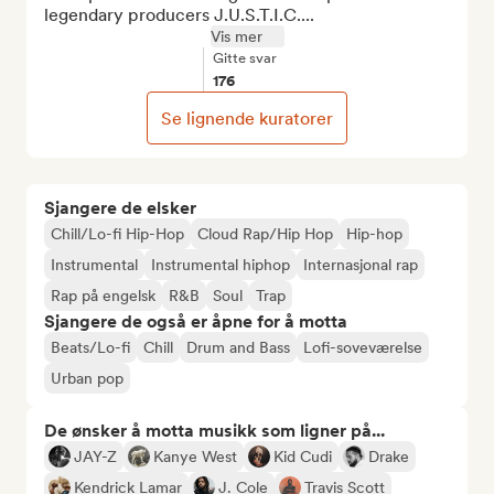
legendary producers J.U.S.T.I.C....
Vis mer
Gitte svar
176
Se lignende kuratorer
Sjangere de elsker
Chill/Lo-fi Hip-Hop
Cloud Rap/Hip Hop
Hip-hop
Instrumental
Instrumental hiphop
Internasjonal rap
Rap på engelsk
R&B
Soul
Trap
Sjangere de også er åpne for å motta
Beats/Lo-fi
Chill
Drum and Bass
Lofi-soveværelse
Urban pop
De ønsker å motta musikk som ligner på...
JAY-Z
Kanye West
Kid Cudi
Drake
Kendrick Lamar
J. Cole
Travis Scott