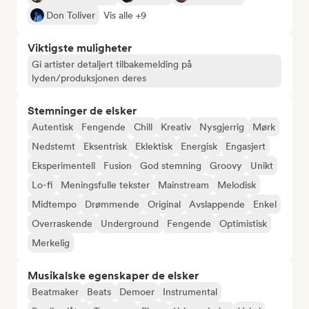
Don Toliver
Vis alle +9
Viktigste muligheter
Gi artister detaljert tilbakemelding på
lyden/produksjonen deres
Stemninger de elsker
Autentisk
Fengende
Chill
Kreativ
Nysgjerrig
Mørk
Nedstemt
Eksentrisk
Eklektisk
Energisk
Engasjert
Eksperimentell
Fusion
God stemning
Groovy
Unikt
Lo-fi
Meningsfulle tekster
Mainstream
Melodisk
Midtempo
Drømmende
Original
Avslappende
Enkel
Overraskende
Underground
Fengende
Optimistisk
Merkelig
Musikalske egenskaper de elsker
Beatmaker
Beats
Demoer
Instrumental