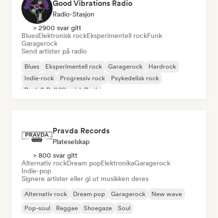
Good Vibrations Radio
Radio-Stasjon
> 2900 svar gitt
Blues
Elektronisk rock
Eksperimentell rock
Funk
Garagerock
Send artister på radio
Blues
Eksperimentell rock
Garagerock
Hardrock
Indie-rock
Progressiv rock
Psykedelisk rock
Rock & Roll/Klassisk Rock
Pravda Records
Plateselskap
> 800 svar gitt
Alternativ rock
Dream pop
Elektronika
Garagerock
Indie-pop
Signere artister eller gi ut musikken deres
Alternativ rock
Dream pop
Garagerock
New wave
Pop-soul
Reggae
Shoegaze
Soul