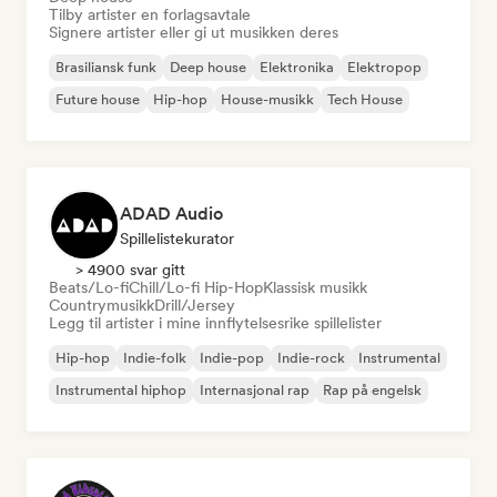
Tilby artister en forlagsavtale
Signere artister eller gi ut musikken deres
Brasiliansk funk
Deep house
Elektronika
Elektropop
Future house
Hip-hop
House-musikk
Tech House
ADAD Audio
Spillelistekurator
> 4900 svar gitt
Beats/Lo-fi
Chill/Lo-fi Hip-Hop
Klassisk musikk
Countrymusikk
Drill/Jersey
Legg til artister i mine innflytelsesrike spillelister
Hip-hop
Indie-folk
Indie-pop
Indie-rock
Instrumental
Instrumental hiphop
Internasjonal rap
Rap på engelsk