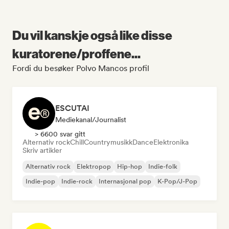
Du vil kanskje også like disse
kuratorene/proffene...
Fordi du besøker Polvo Mancos profil
ESCUTAI
Mediekanal/journalist
> 6600 svar gitt
Alternativ rock
Chill
Countrymusikk
Dance
Elektronika
Skriv artikler
Alternativ rock
Elektropop
Hip-hop
Indie-folk
Indie-pop
Indie-rock
Internasjonal pop
K-Pop/J-Pop