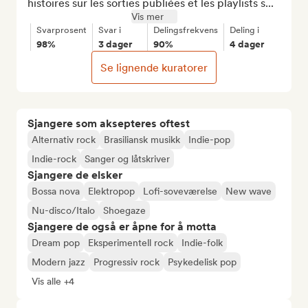
histoires sur les sorties publiées et les playlists s...
Vis mer
Svarprosent
Svar i
Delingsfrekvens
Deling i
98%
3 dager
90%
4 dager
Se lignende kuratorer
Sjangere som aksepteres oftest
Alternativ rock
Brasiliansk musikk
Indie-pop
Indie-rock
Sanger og låtskriver
Sjangere de elsker
Bossa nova
Elektropop
Lofi-soveværelse
New wave
Nu-disco/Italo
Shoegaze
Sjangere de også er åpne for å motta
Dream pop
Eksperimentell rock
Indie-folk
Modern jazz
Progressiv rock
Psykedelisk pop
Vis alle +4