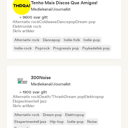
Tenho Mais Discos Que Amigos!
Mediekanal/journalist
> 9600 svar gitt
Alternativ rock
Coldwave
Dancepop
Dream pop
Elektronisk rock
Skriv artikler
Alternativ rock
Dancepop
Indie-folk
Indie-pop
Indie-rock
Poprock
Progressiv pop
Psykedelisk pop
300Noise
Mediekanal/journalist
> 1900 svar gitt
Alternativ rock
Death/Thrash
Dream pop
Elektropop
Eksperimentell jazz
Skriv artikler
Alternativ rock
Dream pop
Elektropop
Eksperimentell jazz
Hip-hop
Indie-pop
Noise