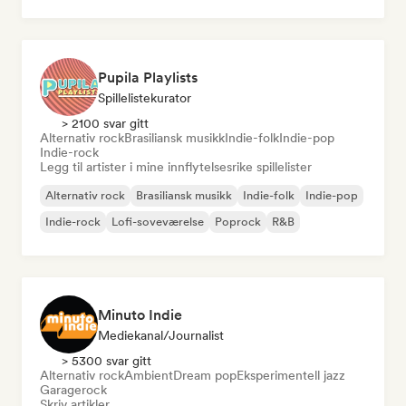
Poprock
Pupila Playlists
Spillelistekurator
> 2100 svar gitt
Alternativ rock
Brasiliansk musikk
Indie-folk
Indie-pop
Indie-rock
Legg til artister i mine innflytelsesrike spillelister
Alternativ rock
Brasiliansk musikk
Indie-folk
Indie-pop
Indie-rock
Lofi-soveværelse
Poprock
R&B
Minuto Indie
Mediekanal/journalist
> 5300 svar gitt
Alternativ rock
Ambient
Dream pop
Eksperimentell jazz
Garagerock
Skriv artikler