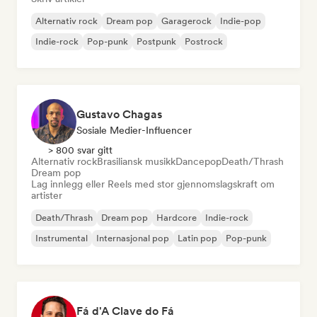
Alternativ rock
Dream pop
Garagerock
Indie-pop
Indie-rock
Pop-punk
Postpunk
Postrock
Gustavo Chagas
Sosiale Medier-Influencer
> 800 svar gitt
Alternativ rock
Brasiliansk musikk
Dancepop
Death/Thrash
Dream pop
Lag innlegg eller Reels med stor gjennomslagskraft om
artister
Death/Thrash
Dream pop
Hardcore
Indie-rock
Instrumental
Internasjonal pop
Latin pop
Pop-punk
Fá d'A Clave do Fá