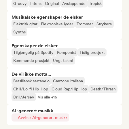
Groovy
Intens
Original
Avslappende
Tropisk
Musikalske egenskaper de elsker
Elektrisk gitar
Elektroniske lyder
Trommer
Strykere
Synths
Egenskaper de elsker
Tilgjengelig på Spotify
Komponist
Tidlig prosjekt
Kommende prosjekt
Ungt talent
De vil ikke motta...
Brasiliansk sertanejo
Canzone Italiana
Chill/Lo-fi Hip-Hop
Cloud Rap/Hip Hop
Death/Thrash
Drill/Jersey
Vis alle +16
AI-generert musikk
Avviser AI-generert musikk