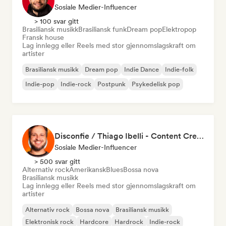
Sosiale Medier-Influencer
> 100 svar gitt
Brasiliansk musikk
Brasiliansk funk
Dream pop
Elektropop
Fransk house
Lag innlegg eller Reels med stor gjennomslagskraft om
artister
Brasiliansk musikk
Dream pop
Indie Dance
Indie-folk
Indie-pop
Indie-rock
Postpunk
Psykedelisk pop
Disconfie / Thiago Ibelli - Content Creator
Sosiale Medier-Influencer
> 500 svar gitt
Alternativ rock
Amerikansk
Blues
Bossa nova
Brasiliansk musikk
Lag innlegg eller Reels med stor gjennomslagskraft om
artister
Alternativ rock
Bossa nova
Brasiliansk musikk
Elektronisk rock
Hardcore
Hardrock
Indie-rock