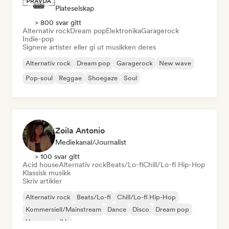
Plateselskap
> 800 svar gitt
Alternativ rock
Dream pop
Elektronika
Garagerock
Indie-pop
Signere artister eller gi ut musikken deres
Alternativ rock
Dream pop
Garagerock
New wave
Pop-soul
Reggae
Shoegaze
Soul
Zoila Antonio
Mediekanal/journalist
> 100 svar gitt
Acid house
Alternativ rock
Beats/Lo-fi
Chill/Lo-fi Hip-Hop
Klassisk musikk
Skriv artikler
Alternativ rock
Beats/Lo-fi
Chill/Lo-fi Hip-Hop
Kommersiell/Mainstream
Dance
Disco
Dream pop
House-musikk