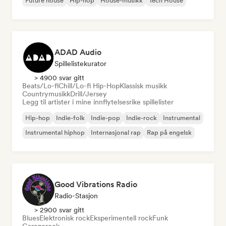
Future house
Hip-hop
House-musikk
Tech House
ADAD Audio
Spillelistekurator
> 4900 svar gitt
Beats/Lo-fi
Chill/Lo-fi Hip-Hop
Klassisk musikk
Countrymusikk
Drill/Jersey
Legg til artister i mine innflytelsesrike spillelister
Hip-hop
Indie-folk
Indie-pop
Indie-rock
Instrumental
Instrumental hiphop
Internasjonal rap
Rap på engelsk
Good Vibrations Radio
Radio-Stasjon
> 2900 svar gitt
Blues
Elektronisk rock
Eksperimentell rock
Funk