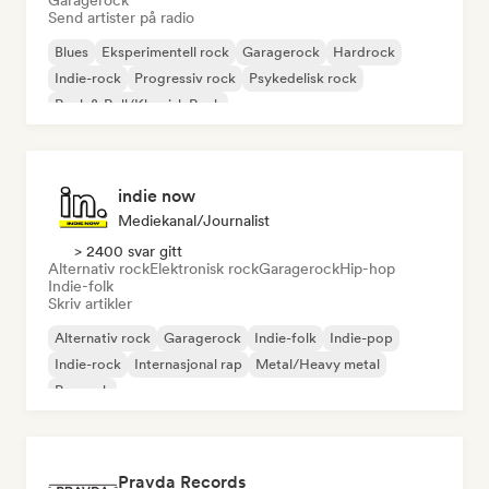
Garagerock
Send artister på radio
Blues
Eksperimentell rock
Garagerock
Hardrock
Indie-rock
Progressiv rock
Psykedelisk rock
Rock & Roll/Klassisk Rock
indie now
Mediekanal/journalist
> 2400 svar gitt
Alternativ rock
Elektronisk rock
Garagerock
Hip-hop
Indie-folk
Skriv artikler
Alternativ rock
Garagerock
Indie-folk
Indie-pop
Indie-rock
Internasjonal rap
Metal/Heavy metal
Poprock
Pravda Records