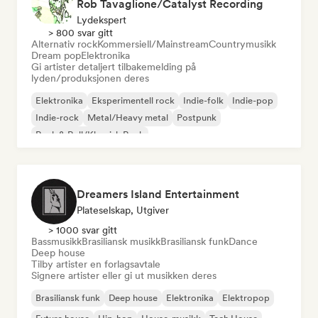
Rob Tavaglione/Catalyst Recording
Lydekspert
> 800 svar gitt
Alternativ rock
Kommersiell/Mainstream
Countrymusikk
Dream pop
Elektronika
Gi artister detaljert tilbakemelding på
lyden/produksjonen deres
Elektronika
Eksperimentell rock
Indie-folk
Indie-pop
Indie-rock
Metal/Heavy metal
Postpunk
Rock & Roll/Klassisk Rock
Dreamers Island Entertainment
Plateselskap, Utgiver
> 1000 svar gitt
Bassmusikk
Brasiliansk musikk
Brasiliansk funk
Dance
Deep house
Tilby artister en forlagsavtale
Signere artister eller gi ut musikken deres
Brasiliansk funk
Deep house
Elektronika
Elektropop