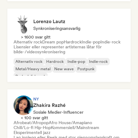
Lorenzo Lautz
Synkroniseringsansvarlig
> 1600 svar gitt
Alternativ rock
Dream pop
Hardrock
Indie-pop
Indie-rock
Lisensier eller representer artisternas låtar för
bilde-/videosynkronisering
Alternativ rock
Hardrock
Indie-pop
Indie-rock
Metal/Heavy metal
New wave
Postpunk
Psykedelisk rock
NY
Zhakira Razhé
Sosiale Medier-Influencer
< 100 svar gitt
Afrobeat/Afropop
Afro House/Amapiano
Chill/Lo-fi Hip-Hop
Kommersiell/Mainstream
Eksperimentell jazz
Lag innlegg eller Reels med stor gjennomslagskraft om