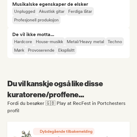
Musikalske egenskaper de elsker
Unplugged
Akustisk gitar
Ferdiga låtar
Profesjonell produksjon
De vil ikke motta...
Hardcore
House-musikk
Metal/Heavy metal
Techno
Mørk
Provoserende
Eksplisitt
Du vil kanskje også like disse
kuratorene/proffene...
Fordi du besøker 🇬🇧 Play at RecFest in Portchesters
profil
Dybdegående tilbakemelding