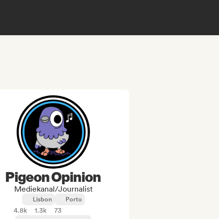
Pigeon Opinion
Mediekanal/journalist
Lisbon
Porto
4.8k
1.3k
73