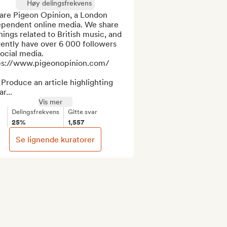
Høy delingsfrekvens
are Pigeon Opinion, a London 
ependent online media. We share 
things related to British music, and 
ently have over 6 000 followers 
ocial media. 

ps://www.pigeonopinion.com/

 Produce an article highlighting 
ar...
Vis mer
Delingsfrekvens
Gitte svar
25%
1,557
Se lignende kuratorer