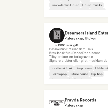
Funky/Jackin House
House-musikk
Indie-pop
Nu-disco/Italo
Pop-soul
Plateselskap, Utgiver
> 1000 svar gitt
Bassmusikk
Brasiliansk musikk
Brasiliansk funk
Dance
Deep house
Tilby artister en forlagsavtale
Signere artister eller gi ut musikken de
Brasiliansk funk
Deep house
Elektron
Elektropop
Future house
Hip-hop
House-musikk
Tech House
Pravda Records
Plateselskap