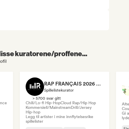
 disse kuratorene/proffene...
ofil
RAP FRANÇAIS 2026 🔥🇫🇷 (Way Records)
Spillelistekurator
> 5700 svar gitt
nce
Chill/Lo-fi Hip-Hop
Cloud Rap/Hip Hop
Alte
Kommersiell/Mainstream
Drill/Jersey
Cou
Hip-hop
Gi a
Legg til artister i mine innflytelsesrike
lyd
spillelister
Ele