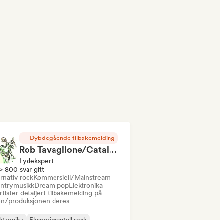
Dybdegående tilbakemelding
Rob Tavaglione/Catalyst Recording
Lydekspert
> 800 svar gitt
rnativ rock
Kommersiell/Mainstream
ntrymusikk
Dream pop
Elektronika
rtister detaljert tilbakemelding på
en/produksjonen deres
ktronika
Eksperimentell rock