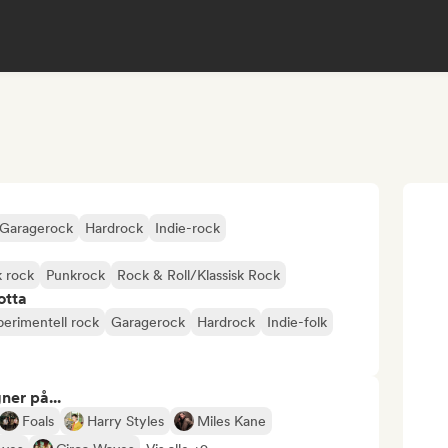
Garagerock
Hardrock
Indie-rock
k rock
Punkrock
Rock & Roll/Klassisk Rock
otta
perimentell rock
Garagerock
Hardrock
Indie-folk
ner på...
Foals
Harry Styles
Miles Kane