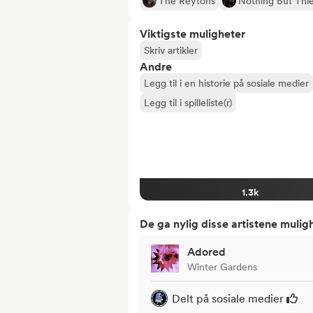
The Reytons
Nothing But Thi
Viktigste muligheter
Skriv artikler
Andre
Legg til i en historie på sosiale medier
Legg til i spilleliste(r)
1.3k
De ga nylig disse artistene mulig
Adored
Winter Gardens
Delt på sosiale medier