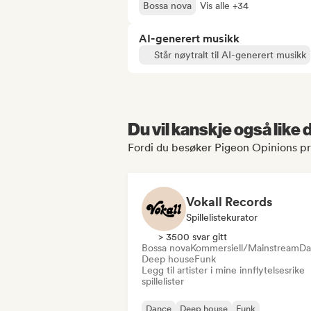
Bossa nova
Vis alle +34
AI-generert musikk
Står nøytralt til AI-generert musikk
Du vil kanskje også like
Fordi du besøker Pigeon Opinions pr
Vokall Records
Spillelistekurator
> 3500 svar gitt
Bossa nova
Kommersiell/Mainstream
Da
Deep house
Funk
Legg til artister i mine innflytelsesrike
spillelister
Dance
Deep house
Funk