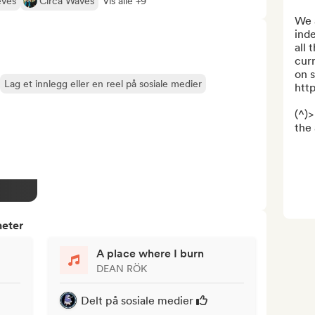
eves
Circa Waves
Vis alle +9
We 
ind
all 
curr
on s
Lag et innlegg eller en reel på sosiale medier
htt
(^)>
the 
heter
A place where I burn
DEAN RÖK
Delt på sosiale medier