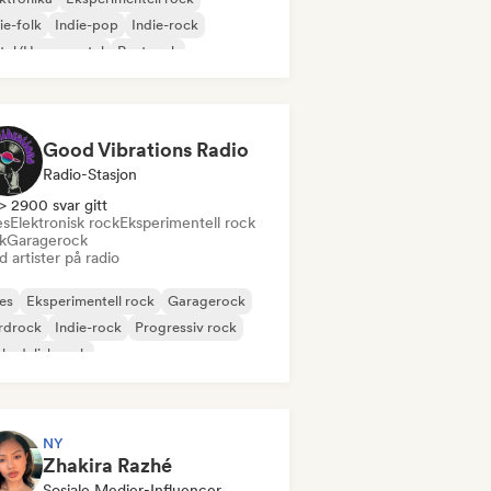
ie-folk
Indie-pop
Indie-rock
tal/Heavy metal
Postpunk
k & Roll/Klassisk Rock
Good Vibrations Radio
Radio-Stasjon
> 2900 svar gitt
es
Elektronisk rock
Eksperimentell rock
k
Garagerock
 artister på radio
es
Eksperimentell rock
Garagerock
rdrock
Indie-rock
Progressiv rock
kedelisk rock
k & Roll/Klassisk Rock
NY
Zhakira Razhé
Sosiale Medier-Influencer