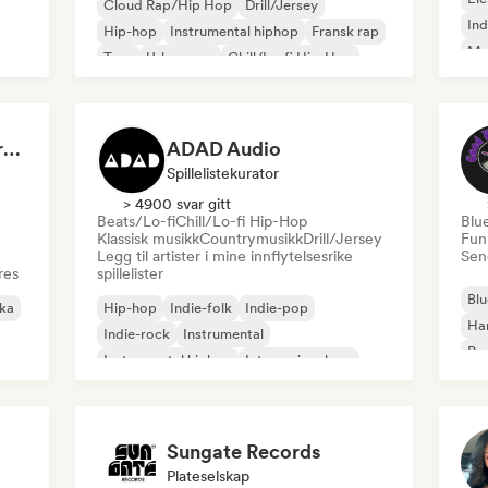
Cloud Rap/Hip Hop
Drill/Jersey
Ind
Hip-hop
Instrumental hiphop
Fransk rap
Me
Trap
Urban pop
Chill/Lo-fi Hip-Hop
Roc
Dreamers Island Entertainment
ADAD Audio
Spillelistekurator
> 4900 svar gitt
Beats/Lo-fi
Chill/Lo-fi Hip-Hop
Blu
Klassisk musikk
Countrymusikk
Drill/Jersey
Fun
Legg til artister i mine innflytelsesrike
Send
res
spillelister
Blu
ika
Hip-hop
Indie-folk
Indie-pop
Ha
Indie-rock
Instrumental
Psy
Instrumental hiphop
Internasjonal rap
Roc
Rap på engelsk
Sungate Records
Plateselskap