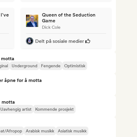
 I've
Queen of the Seduction
Game
Dick Cole
Delt på sosiale medier
å motta
ginal
Underground
Fengende
Optimistisk
r åpne for å motta
å motta
Uavhengig artist
Kommende prosjekt
eat/Afropop
Arabisk musikk
Asiatisk musikk