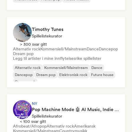
Timothy Tunes
Spillelistekurator
> 300 svar gitt
Alternativ rock
Kommersiell/Mainstream
Dance
Dancepop
Dream pop
Legg til artister i mine innflytelsesrike spillelister
Alternativ rock
Kommersiell/Mainstream
Dance
Dancepop
Dream pop
Elektronisk rock
Future house
Garagerock
NY
Pop Machine Mode 🤖 AI Music, Indie Pop & Dream Pop
Spillelistekurator
< 100 svar gitt
Afrobeat/Afropop
Alternativ rock
Amerikansk
Kommersiell/Mainstream
Countrymusikk