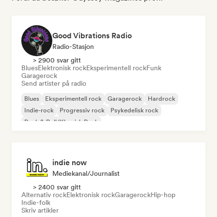
Good Vibrations Radio
Radio-Stasjon
> 2900 svar gitt
Blues
Elektronisk rock
Eksperimentell rock
Funk
Garagerock
Send artister på radio
Blues
Eksperimentell rock
Garagerock
Hardrock
Indie-rock
Progressiv rock
Psykedelisk rock
Rock & Roll/Klassisk Rock
indie now
Mediekanal/journalist
> 2400 svar gitt
Alternativ rock
Elektronisk rock
Garagerock
Hip-hop
Indie-folk
Skriv artikler