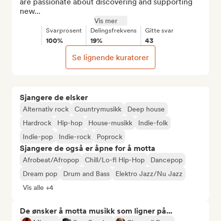
are passionate about discovering and supporting 
new...
Vis mer
Svarprosent
Delingsfrekvens
Gitte svar
100%
19%
43
Se lignende kuratorer
Sjangere de elsker
Alternativ rock
Countrymusikk
Deep house
Hardrock
Hip-hop
House-musikk
Indie-folk
Indie-pop
Indie-rock
Poprock
Sjangere de også er åpne for å motta
Afrobeat/Afropop
Chill/Lo-fi Hip-Hop
Dancepop
Dream pop
Drum and Bass
Elektro Jazz/Nu Jazz
Vis alle +4
De ønsker å motta musikk som ligner på...