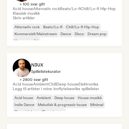
> 100 svar gitt
Acid house
Alternativ rock
Beats/Lo-fi
Chill/Lo-fi Hip-Hop
Klassisk musikk
Skriv artikler
Alternativ rock
Beats/Lo-fi
Chill/Lo-fi Hip-Hop
Kommersiell/Mainstream
Dance
Disco
Dream pop
House-musikk
N3UX
Spillelistekurator
> 2800 svar gitt
Acid house
Ambient
Chill
Deep house
Elektronika
Legg til artister i mine innflytelsesrike spillelister
Acid house
Ambient
Deep house
House-musikk
Indie Dance
Melodisk & progressiv house
Minimal
Organisk house/Downtempo