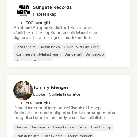
Sungate Records
Plateselskap
> 1300 svar gitt
Afrobeat/Afropop
Beats/Lo-fi
Bossa nova
Chill/Lo-fi Hip-Hop
Kommersiell/Mainstream
Signere artister eller gi ut musikken deres
Beats/Lo-fi
Bossa nova
Chill/Lo-fi Hip-Hop
Kommersiell/Mainstream
Dancehall
Dancepop
Hip-hop
Pop-soul
Tommy Menger
Booker, Spillelistekurator
> 1800 svar gitt
Dance
Dancepop
Deep house
Disco
Elektropop
Koble artister med muligheter for live-arrangementer
Legg til artister i mine innflytelsesrike spillelister
Dance
Dancepop
Deep house
Disco
Elektropop
Fransk house
Fransk pop
House-musikk