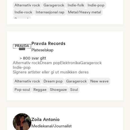
Alternativ rock
Garagerock
Indie-folk
Indie-pop
Indie-rock
Internasjonal rap
Metal/Heavy metal
Poprock
Pravda Records
Plateselskap
> 800 svar gitt
Alternativ rock
Dream pop
Elektronika
Garagerock
Indie-pop
Signere artister eller gi ut musikken deres
Alternativ rock
Dream pop
Garagerock
New wave
Pop-soul
Reggae
Shoegaze
Soul
Zoila Antonio
Mediekanal/journalist