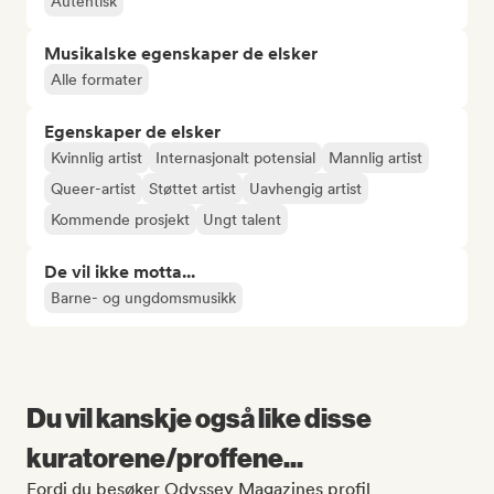
Autentisk
Musikalske egenskaper de elsker
Alle formater
Egenskaper de elsker
Kvinnlig artist
Internasjonalt potensial
Mannlig artist
Queer-artist
Støttet artist
Uavhengig artist
Kommende prosjekt
Ungt talent
De vil ikke motta...
Barne- og ungdomsmusikk
Du vil kanskje også like disse
kuratorene/proffene...
Fordi du besøker Odyssey Magazines profil