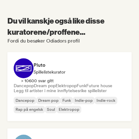
Du vil kanskje også like disse
kuratorene/proffene...
Fordi du besøker Odiadors profil
Pluto
Spillelistekurator
> 10600 svar gitt
Dancepop
Dream pop
Elektropop
Funk
Future house
Legg til artister i mine innflytelsesrike spillelister
Dancepop
Dream pop
Funk
Indie-pop
Indie-rock
Rap på engelsk
Soul
Elektropop