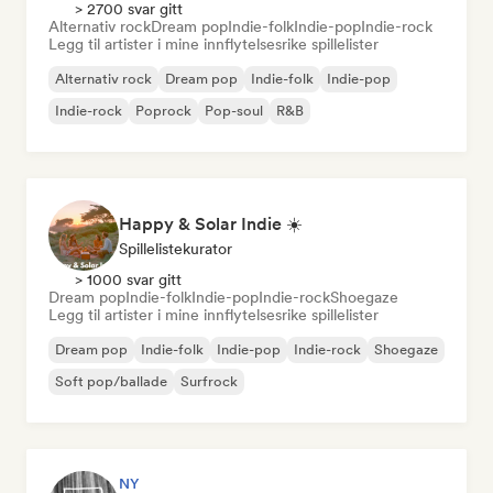
> 2700 svar gitt
Alternativ rock
Dream pop
Indie-folk
Indie-pop
Indie-rock
Legg til artister i mine innflytelsesrike spillelister
Alternativ rock
Dream pop
Indie-folk
Indie-pop
Indie-rock
Poprock
Pop-soul
R&B
Happy & Solar Indie ☀️
Spillelistekurator
> 1000 svar gitt
Dream pop
Indie-folk
Indie-pop
Indie-rock
Shoegaze
Legg til artister i mine innflytelsesrike spillelister
Dream pop
Indie-folk
Indie-pop
Indie-rock
Shoegaze
Soft pop/ballade
Surfrock
NY