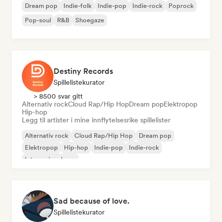
Dream pop
Indie-folk
Indie-pop
Indie-rock
Poprock
Pop-soul
R&B
Shoegaze
Destiny Records
Spillelistekurator
> 8500 svar gitt
Alternativ rock
Cloud Rap/Hip Hop
Dream pop
Elektropop
Hip-hop
Legg til artister i mine innflytelsesrike spillelister
Alternativ rock
Cloud Rap/Hip Hop
Dream pop
Elektropop
Hip-hop
Indie-pop
Indie-rock
Internasjonal pop
Sad because of love.
Spillelistekurator