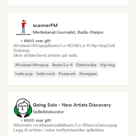
scannerFM
Mediekanal/journalist, Radio-Stasjon
> 6800 svar gitt
Afrobeat/Afropop
Beats/Lo-fi
Chill/Lo-fi Hip-Hop
Chill
Dubstep
Skriv artikler
Send artister på radio
Afrobeat/Afropop
Beats/Lo-fi
Elektronika
Hip-hop
Indie-pop
Indie-rock
Postpunk
Shoegaze
Going Solo - New Artists Discovery
Spillelistekurator
> 8000 svar gitt
Alternativ rock
Bassmusikk
Beats/Lo-fi
Dance
Dancepop
Legg til artister i mine innflytelsesrike spillelister