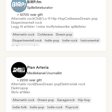
BIRP.fm
Spillelistekurator
> 12700 svar gitt
Alternativ rock
Chill/Lo-fi Hip-Hop
Coldwave
Dream pop
Eksperimentell rock
Legg til artister i mine innflytelsesrike spillelister
Alternativ rock
Coldwave
Dream pop
Eksperimentell rock
Indie-pop
Indie-rock
Instrumental
Lofi-soveværelse
Plan Arteria
Mediekanal/journalist
> 2200 svar gitt
Alternativ rock
Blues
Dream pop
Elektronisk rock
Elektropop
Skriv artikler
Alternativ rock
Dream pop
Garagerock
Hip-hop
Indie-folk
Indie-pop
Indie-rock
Poprock