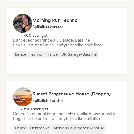
Morning Run Techno
Spillelistekurator
> 400 svar gitt
Dance
Techno
Trance
UK Garage/Bassline
Legg til artister i mine innflytelsesrike spillelister
Dance
Techno
Trance
UK Garage/Bassline
Sunset Progressive House (Deagon)
Spillelistekurator
> 1100 svar gitt
Dance
Dancepop
Deep house
Elektronika
House-musikk
Legg til artister i mine innflytelsesrike spillelister
Dance
Elektronika
Melodisk & progressiv house