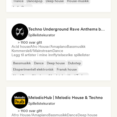
Trance
Dancepop
Deep house
House-musikk
Indie Dance
Techno Underground Rave Anthems by Orphium
Spillelistekurator
> 1100 svar gitt
Acid house
Afro House/Amapiano
Bassmusikk
Kommersiell/Mainstream
Dance
Legg til artister i mine innflytelsesrike spillelister
Bassmusikk
Dance
Deep house
Dubstep
Eksperimentell elektronisk
Fransk house
Hard Dance/Hardcore/Hardstyle
Hard Techno
MelodicHub | Melodic House & Techno
Spillelistekurator
> 1100 svar gitt
Afro House/Amapiano
Bassmusikk
Dance
Deep house