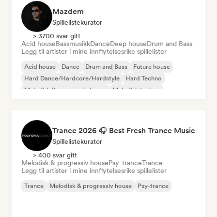
Mazdem
Spillelistekurator
> 3700 svar gitt
Acid house
Bassmusikk
Dance
Deep house
Drum and Bass
Legg til artister i mine innflytelsesrike spillelister
Acid house
Dance
Drum and Bass
Future house
Hard Dance/Hardcore/Hardstyle
Hard Techno
Melodisk & progressiv house
Melodisk techno
Trance 2026 🎧 Best Fresh Trance Music
Spillelistekurator
> 400 svar gitt
Melodisk & progressiv house
Psy-trance
Trance
Legg til artister i mine innflytelsesrike spillelister
Trance
Melodisk & progressiv house
Psy-trance