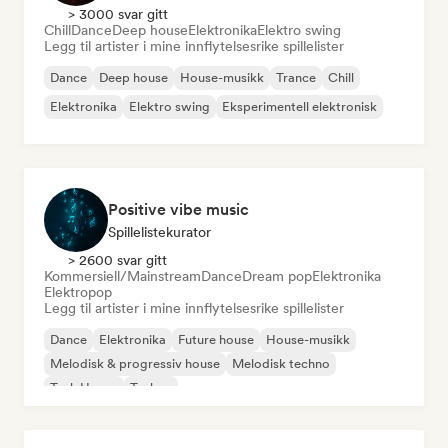
> 3000 svar gitt
Chill
Dance
Deep house
Elektronika
Elektro swing
Legg til artister i mine innflytelsesrike spillelister
Dance
Deep house
House-musikk
Trance
Chill
Elektronika
Elektro swing
Eksperimentell elektronisk
Positive vibe music
Spillelistekurator
> 2600 svar gitt
Kommersiell/Mainstream
Dance
Dream pop
Elektronika
Elektropop
Legg til artister i mine innflytelsesrike spillelister
Dance
Elektronika
Future house
House-musikk
Melodisk & progressiv house
Melodisk techno
Tech House
Techno