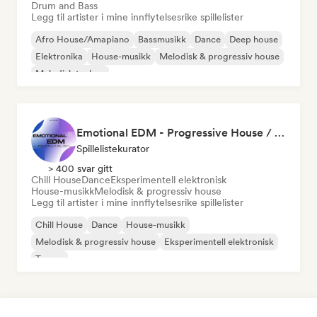
Drum and Bass
Legg til artister i mine innflytelsesrike spillelister
Afro House/Amapiano
Bassmusikk
Dance
Deep house
Elektronika
House-musikk
Melodisk & progressiv house
Melodisk techno
Emotional EDM - Progressive House / Festival House / Chill Progressive House
Spillelistekurator
> 400 svar gitt
Chill House
Dance
Eksperimentell elektronisk
House-musikk
Melodisk & progressiv house
Legg til artister i mine innflytelsesrike spillelister
Chill House
Dance
House-musikk
Melodisk & progressiv house
Eksperimentell elektronisk
Trance