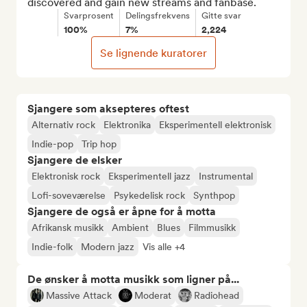
discovered and gain new streams and fanbase.
Svarprosent
Delingsfrekvens
Gitte svar
100%
7%
2,224
Se lignende kuratorer
Sjangere som aksepteres oftest
Alternativ rock
Elektronika
Eksperimentell elektronisk
Indie-pop
Trip hop
Sjangere de elsker
Elektronisk rock
Eksperimentell jazz
Instrumental
Lofi-soveværelse
Psykedelisk rock
Synthpop
Sjangere de også er åpne for å motta
Afrikansk musikk
Ambient
Blues
Filmmusikk
Indie-folk
Modern jazz
Vis alle +4
De ønsker å motta musikk som ligner på...
Massive Attack
Moderat
Radiohead