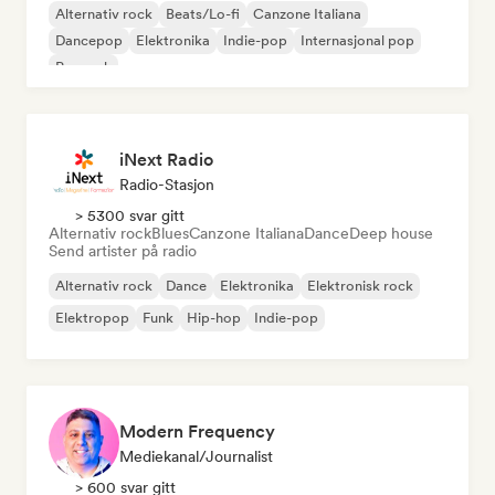
Alternativ rock
Beats/Lo-fi
Canzone Italiana
Dancepop
Elektronika
Indie-pop
Internasjonal pop
Poprock
iNext Radio
Radio-Stasjon
> 5300 svar gitt
Alternativ rock
Blues
Canzone Italiana
Dance
Deep house
Send artister på radio
Alternativ rock
Dance
Elektronika
Elektronisk rock
Elektropop
Funk
Hip-hop
Indie-pop
Modern Frequency
Mediekanal/journalist
> 600 svar gitt