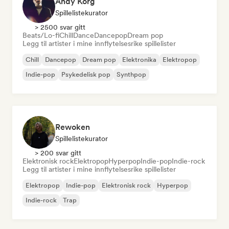
Andy Korg
Spillelistekurator
> 2500 svar gitt
Beats/Lo-fi
Chill
Dance
Dancepop
Dream pop
Legg til artister i mine innflytelsesrike spillelister
Chill
Dancepop
Dream pop
Elektronika
Elektropop
Indie-pop
Psykedelisk pop
Synthpop
Rewoken
Spillelistekurator
> 200 svar gitt
Elektronisk rock
Elektropop
Hyperpop
Indie-pop
Indie-rock
Legg til artister i mine innflytelsesrike spillelister
Elektropop
Indie-pop
Elektronisk rock
Hyperpop
Indie-rock
Trap