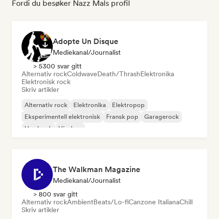
Fordi du besøker Nazz Mals profil
Adopte Un Disque
Mediekanal/journalist
> 5300 svar gitt
Alternativ rock
Coldwave
Death/Thrash
Elektronika
Elektronisk rock
Skriv artikler
Alternativ rock
Elektronika
Elektropop
Eksperimentell elektronisk
Fransk pop
Garagerock
Hardrock
Hip-hop
The Walkman Magazine
Mediekanal/journalist
> 800 svar gitt
Alternativ rock
Ambient
Beats/Lo-fi
Canzone Italiana
Chill
Skriv artikler