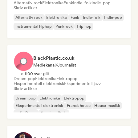
Alternativ rock
Elektronika
Funk
Indie-folk
Indie-pop
Skriv artikler
Alternativ rock
Elektronika
Funk
Indie-folk
Indie-pop
Instrumental hiphop
Punkrock
Trip hop
BlackPlastic.co.uk
Mediekanal/journalist
> 1100 svar gitt
Dream pop
Elektronika
Elektropop
Eksperimentell elektronisk
Eksperimentell jazz
Skriv artikler
Dream pop
Elektronika
Elektropop
Eksperimentell elektronisk
Fransk house
House-musikk
Indie Dance
Nu-disco/Italo