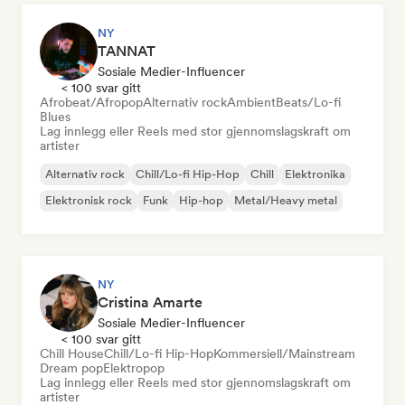
NY
TANNAT
Sosiale Medier-Influencer
< 100 svar gitt
Afrobeat/Afropop
Alternativ rock
Ambient
Beats/Lo-fi
Blues
Lag innlegg eller Reels med stor gjennomslagskraft om
artister
Alternativ rock
Chill/Lo-fi Hip-Hop
Chill
Elektronika
Elektronisk rock
Funk
Hip-hop
Metal/Heavy metal
NY
Cristina Amarte
Sosiale Medier-Influencer
< 100 svar gitt
Chill House
Chill/Lo-fi Hip-Hop
Kommersiell/Mainstream
Dream pop
Elektropop
Lag innlegg eller Reels med stor gjennomslagskraft om
artister