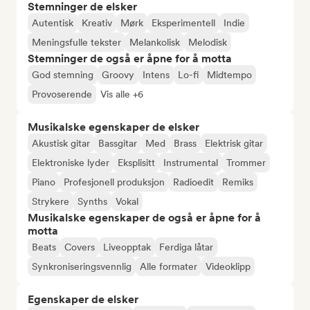
Stemninger de elsker
Autentisk
Kreativ
Mørk
Eksperimentell
Indie
Meningsfulle tekster
Melankolisk
Melodisk
Stemninger de også er åpne for å motta
God stemning
Groovy
Intens
Lo-fi
Midtempo
Provoserende
Vis alle +6
Musikalske egenskaper de elsker
Akustisk gitar
Bassgitar
Med
Brass
Elektrisk gitar
Elektroniske lyder
Eksplisitt
Instrumental
Trommer
Piano
Profesjonell produksjon
Radioedit
Remiks
Strykere
Synths
Vokal
Musikalske egenskaper de også er åpne for å
motta
Beats
Covers
Liveopptak
Ferdiga låtar
Synkroniseringsvennlig
Alle formater
Videoklipp
Egenskaper de elsker